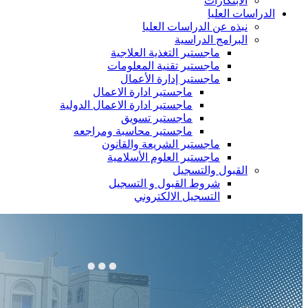
الابتكارات
الدراسات العليا
نبذه عن الدراسات العليا
البرامج الدراسية
ماجستير التغذية العلاجية
ماجستير تقنية المعلومات
ماجستير إدارة الأعمال
ماجستير ادارة الاعمال
ماجستير ادارة الاعمال الدولية
ماجستير تسويق
ماجستير محاسبة ومراجعه
ماجستير الشريعة والقانون
ماجستير العلوم الأسلامية
القبول والتسجيل
شروط القبول و التسجيل
التسجيل الالكتروني