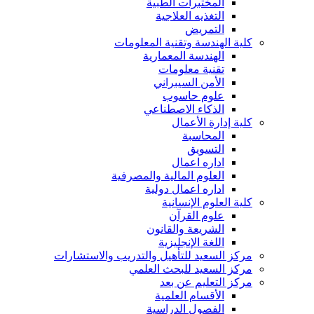
المختبرات الطبية
التغذيه العلاجية
التمريض
كلية الهندسة وتقنية المعلومات
الهندسة المعمارية
تقنية معلومات
الأمن السيبراني
علوم حاسوب
الذكاء الاصطناعي
كلية إدارة الأعمال
المحاسبة
التسويق
اداره اعمال
العلوم المالية والمصرفية
اداره اعمال دولية
كلية العلوم الإنسانية
علوم القرآن
الشريعة والقانون
اللغة الإنجليزية
مركز السعيد للتأهيل والتدريب والاستشارات
مركز السعيد للبحث العلمي
مركز التعليم عن بعد
الأقسام العلمية
الفصول الدراسية