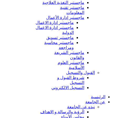
ماجستير التغذية العلاجية
ماجستير تقنية
المعلومات
ماجستير إدارة الأعمال
ماجستير ادارة الاعمال
ماجستير ادارة الاعمال
الدولية
ماجستير تسويق
ماجستير محاسبة
ومراجعه
ماجستير الشريعة
والقانون
ماجستير العلوم
الأسلامية
القبول والتسجيل
شروط القبول و
التسجيل
التسجيل الالكتروني
الرئيسية
عن الجامعة
نبذه عن الجامعة
الرؤية والرسالة و الاهداف
مجلس الأمناء