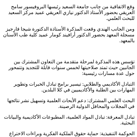
​وقع الاتفاقية من جانب جامعة السعيد رئيسها البروفيسور سامح
العريقي بحضور الأستاذ الدكتور نيازي العريقي عميد مركز السعيد
للبحث العلمي.
ومن الجانب الهندي وقعت المذكرة الأستاذة الدكتورة شيجا فارجيز
مسجلة المعهد بحضور الدكتور أرافيند كومار عميد كلية طب الأسنان
بالمعهد.
​تؤسس هذه المذكرة لمرحلة متقدمة من التعاون المشترك بين
الجانبين حيث تمتد صلاحيتها لخمس سنوات قابلة للتجديد وتتمحور
حول عدة مسارات رئيسية:
​التبادل الأكاديمي والطلابي: تيسير برامج تبادل الخبرات وتطوير
المهارات بين الطلبة والأكاديميين في كلا البلدين.
​البحث العلمي المشترك: دعم الأبحاث العلمية وتسهيل نشر نتائجها
في المجلات والمحافل الدولية الرصينة.
​تبادل المعرفة: تبادل المواد العلمية، المطبوعات الأكاديمية والبيانات
البحثية.
​الحوكمة التنفيذية: حماية حقوق الملكية الفكرية وبراءات الاختراع