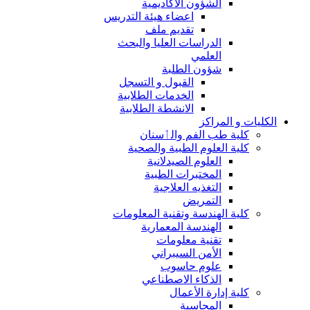
الشؤون الاكاديمية
اعضاء هيئة التدريس
تقديم ملف
الدراسات العليا والبحث
العلمي
شؤون الطلبة
القبول و التسجل
الخدمات الطلابية
الانشطة الطلابية
الكليات و المراكز
كلية طب الفم والٲسنان
كلية العلوم الطبية والصحية
العلوم الصيدلانية
المختبرات الطبية
التغذيه العلاجية
التمريض
كلية الهندسة وتقنية المعلومات
الهندسة المعمارية
تقنية معلومات
الأمن السيبراني
علوم حاسوب
الذكاء الاصطناعي
كلية إدارة الأعمال
المحاسبة