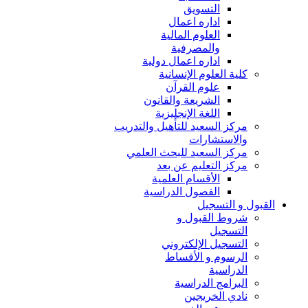
التسويق
اداره اعمال
العلوم المالية
والمصرفية
اداره اعمال دولية
كلية العلوم الإنسانية
علوم القرآن
الشريعة والقانون
اللغة الإنجليزية
مركز السعيد للتأهيل والتدريب
والاستشارات
مركز السعيد للبحث العلمي
مركز التعليم عن بعد
الأقسام العلمية
الفصول الدراسية
القبول و التسجيل
شروط القبول و
التسجيل
التسجيل الإلكتروني
الرسوم و الأقساط
الدراسية
البرامج الدراسية
نادي الخريجين