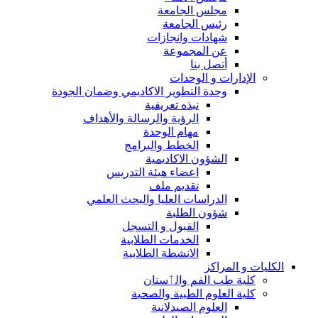
مجلس الجامعة
رئيس الجامعة
شهادات وانجازات
عن المجموعة
أتصل بنا
الإدارات و الوحدات
وحدة التطوير الاكاديمي وضمان الجودة
نبذه تعريفية
الرؤية والرسالة والأهداف
مهام الوحدة
الخطط والبرامج
الشؤون الاكاديمية
اعضاء هيئة التدريس
تقديم ملف
الدراسات العليا والبحث العلمي
شؤون الطلبة
القبول و التسجل
الخدمات الطلابية
الانشطة الطلابية
الكليات و المراكز
كلية طب الفم والٲسنان
كلية العلوم الطبية والصحية
العلوم الصيدلانية