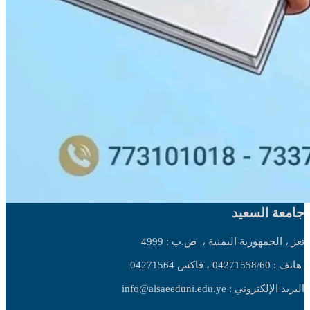
جامعة السعيد
تعز ، الجمهورية اليمنية ،
ص.ب : 4999
هاتف : 04271558/60 ، فاكس 04271564
البريد الإلكتروني : info@alsaeeduni.edu.ye