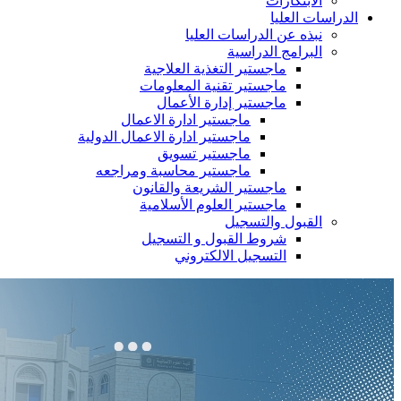
الابتكارات
الدراسات العليا
نبذه عن الدراسات العليا
البرامج الدراسية
ماجستير التغذية العلاجية
ماجستير تقنية المعلومات
ماجستير إدارة الأعمال
ماجستير ادارة الاعمال
ماجستير ادارة الاعمال الدولية
ماجستير تسويق
ماجستير محاسبة ومراجعه
ماجستير الشريعة والقانون
ماجستير العلوم الأسلامية
القبول والتسجيل
شروط القبول و التسجيل
التسجيل الالكتروني