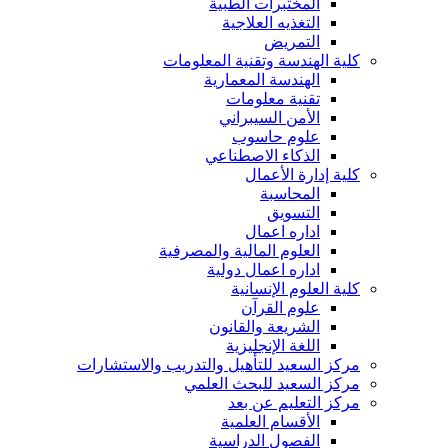
المختبرات الطبية
التغذيه العلاجية
التمريض
كلية الهندسة وتقنية المعلومات
الهندسة المعمارية
تقنية معلومات
الأمن السيبراني
علوم حاسوب
الذكاء الاصطناعي
كلية إدارة الأعمال
المحاسبة
التسويق
اداره اعمال
العلوم المالية والمصرفية
اداره اعمال دولية
كلية العلوم الإنسانية
علوم القرآن
الشريعة والقانون
اللغة الإنجليزية
مركز السعيد للتأهيل والتدريب والاستشارات
مركز السعيد للبحث العلمي
مركز التعليم عن بعد
الأقسام العلمية
الفصول الدراسية