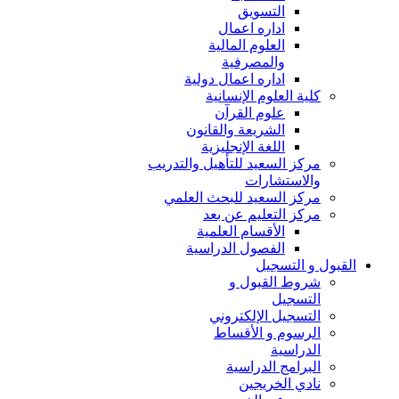
التسويق
اداره اعمال
العلوم المالية
والمصرفية
اداره اعمال دولية
كلية العلوم الإنسانية
علوم القرآن
الشريعة والقانون
اللغة الإنجليزية
مركز السعيد للتأهيل والتدريب
والاستشارات
مركز السعيد للبحث العلمي
مركز التعليم عن بعد
الأقسام العلمية
الفصول الدراسية
القبول و التسجيل
شروط القبول و
التسجيل
التسجيل الإلكتروني
الرسوم و الأقساط
الدراسية
البرامج الدراسية
نادي الخريجين