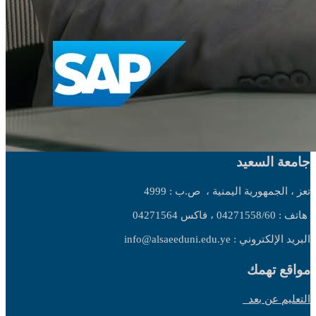
جامعة السعيد
تعز ، الجمهورية اليمنية ،
ص.ب : 4999
هاتف : 04271558/60 ، فاكس 04271564
البريد الإلكتروني : info@alsaeeduni.edu.ye
مواقع تهمك
التعليم عن بعد