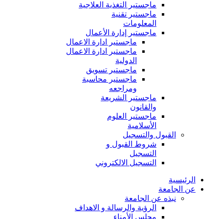
ماجستير التغذية العلاجية
ماجستير تقنية
المعلومات
ماجستير إدارة الأعمال
ماجستير ادارة الاعمال
ماجستير ادارة الاعمال
الدولية
ماجستير تسويق
ماجستير محاسبة
ومراجعه
ماجستير الشريعة
والقانون
ماجستير العلوم
الأسلامية
القبول والتسجيل
شروط القبول و
التسجيل
التسجيل الالكتروني
الرئيسية
عن الجامعة
نبذه عن الجامعة
الرؤية والرسالة و الاهداف
مجلس الأمناء