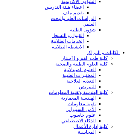
الشؤون الاكاديمية
اعضاء هيئة التدريس
تقديم ملف
الدراسات العليا والبحث
العلمي
شؤون الطلبة
القبول و التسجل
الخدمات الطلابية
الانشطة الطلابية
الكليات و المراكز
كلية طب الفم والٲسنان
كلية العلوم الطبية والصحية
العلوم الصيدلانية
المختبرات الطبية
التغذيه العلاجية
التمريض
كلية الهندسة وتقنية المعلومات
الهندسة المعمارية
تقنية معلومات
الأمن السيبراني
علوم حاسوب
الذكاء الاصطناعي
كلية إدارة الأعمال
المحاسبة