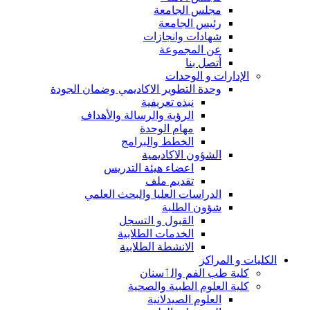
مجلس الجامعة
رئيس الجامعة
شهادات وانجازات
عن المجموعة
أتصل بنا
الإدارات و الوحدات
وحدة التطوير الاكاديمي وضمان الجودة
نبذه تعريفية
الرؤية والرسالة والأهداف
مهام الوحدة
الخطط والبرامج
الشؤون الاكاديمية
اعضاء هيئة التدريس
تقديم ملف
الدراسات العليا والبحث العلمي
شؤون الطلبة
القبول و التسجل
الخدمات الطلابية
الانشطة الطلابية
الكليات و المراكز
كلية طب الفم والٲسنان
كلية العلوم الطبية والصحية
العلوم الصيدلانية