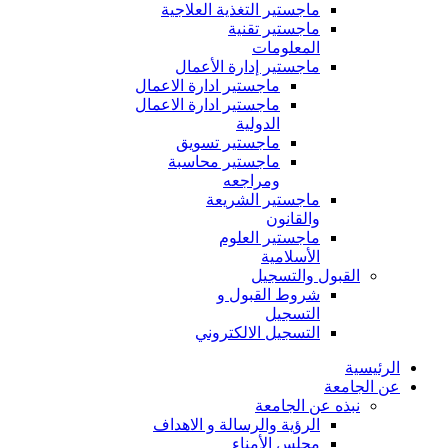
ماجستير التغذية العلاجية
ماجستير تقنية
المعلومات
ماجستير إدارة الأعمال
ماجستير ادارة الاعمال
ماجستير ادارة الاعمال
الدولية
ماجستير تسويق
ماجستير محاسبة
ومراجعه
ماجستير الشريعة
والقانون
ماجستير العلوم
الأسلامية
القبول والتسجيل
شروط القبول و
التسجيل
التسجيل الالكتروني
الرئيسية
عن الجامعة
نبذه عن الجامعة
الرؤية والرسالة و الاهداف
مجلس الأمناء