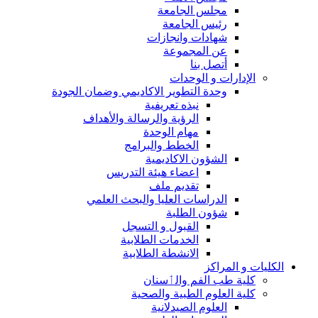
مجلس الجامعة
رئيس الجامعة
شهادات وانجازات
عن المجموعة
أتصل بنا
الإدارات و الوحدات
وحدة التطوير الاكاديمي وضمان الجودة
نبذه تعريفية
الرؤية والرسالة والأهداف
مهام الوحدة
الخطط والبرامج
الشؤون الاكاديمية
اعضاء هيئة التدريس
تقديم ملف
الدراسات العليا والبحث العلمي
شؤون الطلبة
القبول و التسجل
الخدمات الطلابية
الانشطة الطلابية
الكليات و المراكز
كلية طب الفم والٲسنان
كلية العلوم الطبية والصحية
العلوم الصيدلانية