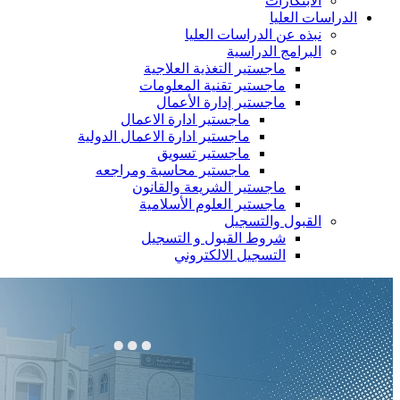
الابتكارات
الدراسات العليا
نبذه عن الدراسات العليا
البرامج الدراسية
ماجستير التغذية العلاجية
ماجستير تقنية المعلومات
ماجستير إدارة الأعمال
ماجستير ادارة الاعمال
ماجستير ادارة الاعمال الدولية
ماجستير تسويق
ماجستير محاسبة ومراجعه
ماجستير الشريعة والقانون
ماجستير العلوم الأسلامية
القبول والتسجيل
شروط القبول و التسجيل
التسجيل الالكتروني