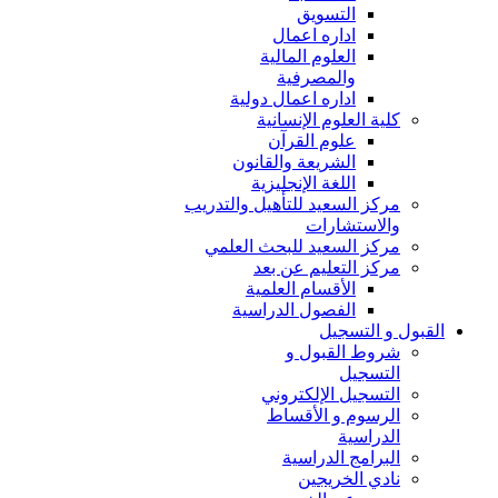
التسويق
اداره اعمال
العلوم المالية
والمصرفية
اداره اعمال دولية
كلية العلوم الإنسانية
علوم القرآن
الشريعة والقانون
اللغة الإنجليزية
مركز السعيد للتأهيل والتدريب
والاستشارات
مركز السعيد للبحث العلمي
مركز التعليم عن بعد
الأقسام العلمية
الفصول الدراسية
القبول و التسجيل
شروط القبول و
التسجيل
التسجيل الإلكتروني
الرسوم و الأقساط
الدراسية
البرامج الدراسية
نادي الخريجين