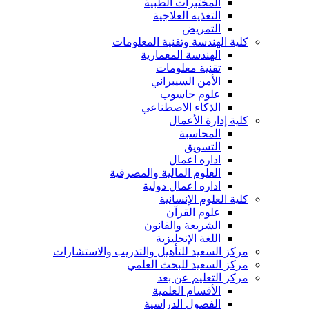
المختبرات الطبية
التغذيه العلاجية
التمريض
كلية الهندسة وتقنية المعلومات
الهندسة المعمارية
تقنية معلومات
الأمن السيبراني
علوم حاسوب
الذكاء الاصطناعي
كلية إدارة الأعمال
المحاسبة
التسويق
اداره اعمال
العلوم المالية والمصرفية
اداره اعمال دولية
كلية العلوم الإنسانية
علوم القرآن
الشريعة والقانون
اللغة الإنجليزية
مركز السعيد للتأهيل والتدريب والاستشارات
مركز السعيد للبحث العلمي
مركز التعليم عن بعد
الأقسام العلمية
الفصول الدراسية