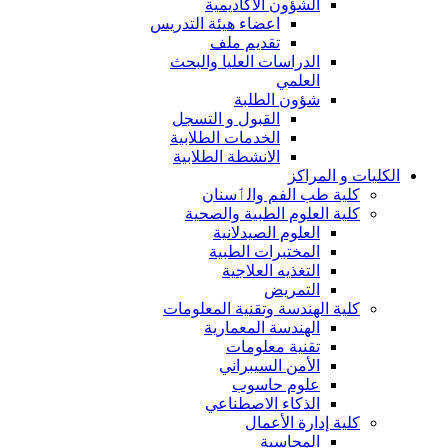
الشؤون الاكاديمية
اعضاء هيئة التدريس
تقديم ملف
الدراسات العليا والبحث
العلمي
شؤون الطلبة
القبول و التسجل
الخدمات الطلابية
الانشطة الطلابية
الكليات و المراكز
كلية طب الفم والٲسنان
كلية العلوم الطبية والصحية
العلوم الصيدلانية
المختبرات الطبية
التغذيه العلاجية
التمريض
كلية الهندسة وتقنية المعلومات
الهندسة المعمارية
تقنية معلومات
الأمن السيبراني
علوم حاسوب
الذكاء الاصطناعي
كلية إدارة الأعمال
المحاسبة