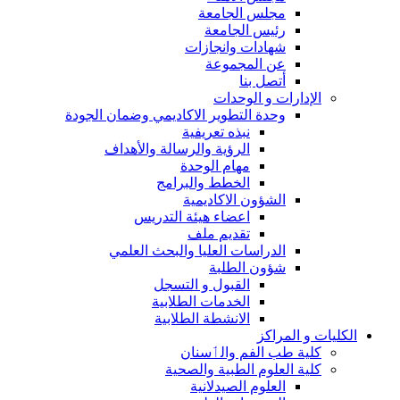
مجلس الجامعة
رئيس الجامعة
شهادات وانجازات
عن المجموعة
أتصل بنا
الإدارات و الوحدات
وحدة التطوير الاكاديمي وضمان الجودة
نبذه تعريفية
الرؤية والرسالة والأهداف
مهام الوحدة
الخطط والبرامج
الشؤون الاكاديمية
اعضاء هيئة التدريس
تقديم ملف
الدراسات العليا والبحث العلمي
شؤون الطلبة
القبول و التسجل
الخدمات الطلابية
الانشطة الطلابية
الكليات و المراكز
كلية طب الفم والٲسنان
كلية العلوم الطبية والصحية
العلوم الصيدلانية