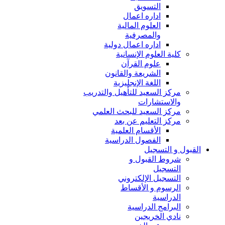
التسويق
اداره اعمال
العلوم المالية
والمصرفية
اداره اعمال دولية
كلية العلوم الإنسانية
علوم القرآن
الشريعة والقانون
اللغة الإنجليزية
مركز السعيد للتأهيل والتدريب
والاستشارات
مركز السعيد للبحث العلمي
مركز التعليم عن بعد
الأقسام العلمية
الفصول الدراسية
القبول و التسجيل
شروط القبول و
التسجيل
التسجيل الإلكتروني
الرسوم و الأقساط
الدراسية
البرامج الدراسية
نادي الخريجين