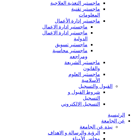
ماجستير التغذية العلاجية
ماجستير تقنية
المعلومات
ماجستير إدارة الأعمال
ماجستير ادارة الاعمال
ماجستير ادارة الاعمال
الدولية
ماجستير تسويق
ماجستير محاسبة
ومراجعه
ماجستير الشريعة
والقانون
ماجستير العلوم
الأسلامية
القبول والتسجيل
شروط القبول و
التسجيل
التسجيل الالكتروني
الرئيسية
عن الجامعة
نبذه عن الجامعة
الرؤية والرسالة و الاهداف
مجلس الأمناء