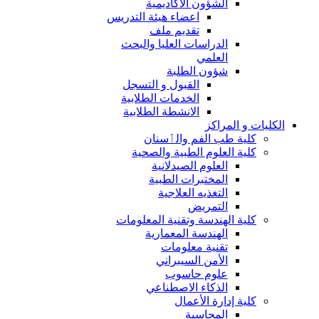
الشؤون الاكاديمية
اعضاء هيئة التدريس
تقديم ملف
الدراسات العليا والبحث
العلمي
شؤون الطلبة
القبول و التسجل
الخدمات الطلابية
الانشطة الطلابية
الكليات و المراكز
كلية طب الفم والٲسنان
كلية العلوم الطبية والصحية
العلوم الصيدلانية
المختبرات الطبية
التغذيه العلاجية
التمريض
كلية الهندسة وتقنية المعلومات
الهندسة المعمارية
تقنية معلومات
الأمن السيبراني
علوم حاسوب
الذكاء الاصطناعي
كلية إدارة الأعمال
المحاسبة