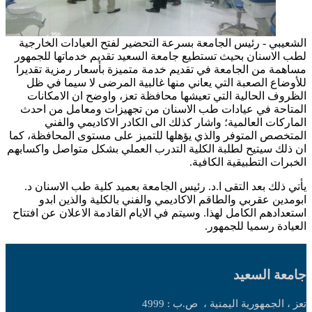
الشعيبي - رئيس الجامعة بسرعة التحضير لفتح العيادات الخارجية
لطب الاسنان بحيث تستطيع جامعة السعيد تقديم خدماتها للجمهور
مساهمة من الجامعة في تقديم خدمة متميزة بأسعار رمزية تقديرا
للأوضاع الصعبة التي يعاني منها غالبية المرضى لا سيما في ظل
الظروف الحالية التي تعيشها محافظة تعز، واوضح ان الامكانات
المتاحة في عيادات طب الاسنان من تجهيزات ومعامل من احدث
الماركات العالمية؛ واشار كذلك الى الكادر الاكاديمي والفني
المتخصص المتوفر والذي يؤهلها للتميز على مستوى المحافظة، كما
ان ذلك سيتيح لطلبة الكلية التدرب العملي بشكل متواصل واكسابهم
الخبرات التطبيقية الكافية.
يأتي ذلك بعد التقى ا.د. رئيس الجامعة بعميد كلية طب الاسنان د.
ابومدين عقربي والطاقم الاكاديمي والفني بالكلية والذين ابدو
استعدادهم الكامل لهذا. وسيتم في الايام القادمة الاعلان عن افتتاح
العيادة رسميا للجمهور.
جامعة السعيد
تعز ، الجمهورية اليمنية ،
ص.ب : 4999