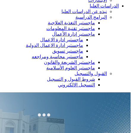
الابتكارات
الدراسات العليا
نبذه عن الدراسات العليا
البرامج الدراسية
ماجستير التغذية العلاجية
ماجستير تقنية المعلومات
ماجستير إدارة الأعمال
ماجستير ادارة الاعمال
ماجستير ادارة الاعمال الدولية
ماجستير تسويق
ماجستير محاسبة ومراجعه
ماجستير الشريعة والقانون
ماجستير العلوم الأسلامية
القبول والتسجيل
شروط القبول و التسجيل
التسجيل الالكتروني