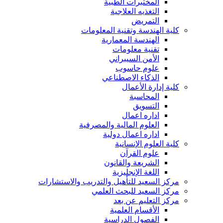
المختبرات الطبية
التغذيه العلاجية
التمريض
كلية الهندسة وتقنية المعلومات
الهندسة المعمارية
تقنية معلومات
الأمن السيبراني
علوم حاسوب
الذكاء الاصطناعي
كلية إدارة الأعمال
المحاسبة
التسويق
اداره اعمال
العلوم المالية والمصرفية
اداره اعمال دولية
كلية العلوم الإنسانية
علوم القرآن
الشريعة والقانون
اللغة الإنجليزية
مركز السعيد للتأهيل والتدريب والاستشارات
مركز السعيد للبحث العلمي
مركز التعليم عن بعد
الأقسام العلمية
الفصول الدراسية