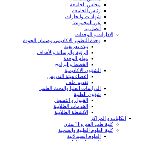
مجلس الجامعة
رئيس الجامعة
شهادات وانجازات
عن المجموعة
أتصل بنا
الإدارات و الوحدات
وحدة التطوير الاكاديمي وضمان الجودة
نبذه تعريفية
الرؤية والرسالة والأهداف
مهام الوحدة
الخطط والبرامج
الشؤون الاكاديمية
اعضاء هيئة التدريس
تقديم ملف
الدراسات العليا والبحث العلمي
شؤون الطلبة
القبول و التسجل
الخدمات الطلابية
الانشطة الطلابية
الكليات و المراكز
كلية طب الفم والٲسنان
كلية العلوم الطبية والصحية
العلوم الصيدلانية