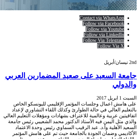
Contact via WhatsApp
Follow via Facebook
Follow via Youtube
Follow via LinkedIn
Follow Via Telegram
Follow Via X
2nd
نيسان/أبريل
جامعة السعيد على صعيد المضمارين العربي
والدولي
السبت 1 ابريل 2017
على هامش اعمال وجلسات المؤتمر اﻹقليمي لليونسكو الخاص
بالتعليم العالي في حالة الطوارئ وكذلك اللقاء التشاوري ﻹعداد
اتفاقيتين عربية وعالمية للاعتراف بشهادات ومؤهلات التعليم العالي
والذي مثل اليمن فيه اﻷستاذ الدكتور محمد الشعيبي رئيس جامعة
السعيد اﻷهلية وأ.د. عبد الرقيب السماوي رئيس وحدة الاعتماد
اﻷكاديمي وضمان الجودة بالجامعة حيث تم على هامش المؤتمر