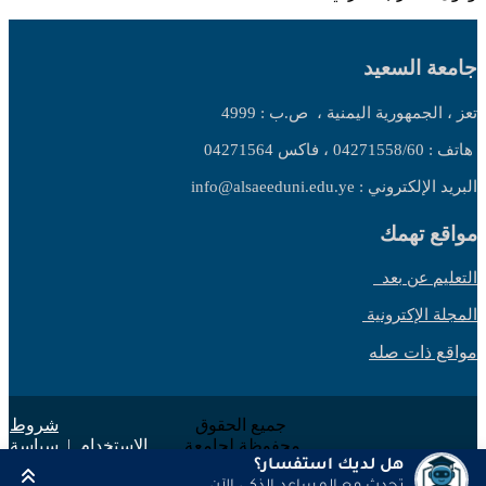
جامعة السعيد
تعز ، الجمهورية اليمنية ،
ص.ب : 4999
هاتف : 04271558/60 ، فاكس 04271564
البريد الإلكتروني : info@alsaeeduni.edu.ye
مواقع تهمك
التعليم عن بعد
المجلة الإكترونية
مواقع ذات صله
جميع الحقوق
شروط
محفوظة لجامعة
الاستخدام
|
سياسة
السعيد 2025 ©
الخصوصية
هل لديك استفسار؟