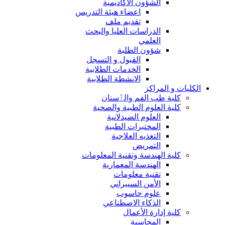
الشؤون الاكاديمية
اعضاء هيئة التدريس
تقديم ملف
الدراسات العليا والبحث
العلمي
شؤون الطلبة
القبول و التسجل
الخدمات الطلابية
الانشطة الطلابية
الكليات و المراكز
كلية طب الفم والٲسنان
كلية العلوم الطبية والصحية
العلوم الصيدلانية
المختبرات الطبية
التغذيه العلاجية
التمريض
كلية الهندسة وتقنية المعلومات
الهندسة المعمارية
تقنية معلومات
الأمن السيبراني
علوم حاسوب
الذكاء الاصطناعي
كلية إدارة الأعمال
المحاسبة