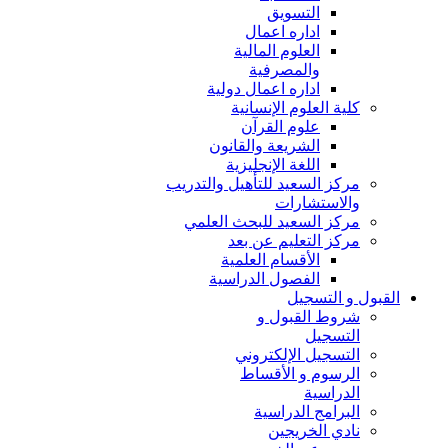
التسويق
اداره اعمال
العلوم المالية
والمصرفية
اداره اعمال دولية
كلية العلوم الإنسانية
علوم القرآن
الشريعة والقانون
اللغة الإنجليزية
مركز السعيد للتأهيل والتدريب
والاستشارات
مركز السعيد للبحث العلمي
مركز التعليم عن بعد
الأقسام العلمية
الفصول الدراسية
القبول و التسجيل
شروط القبول و
التسجيل
التسجيل الإلكتروني
الرسوم و الأقساط
الدراسية
البرامج الدراسية
نادي الخريجين