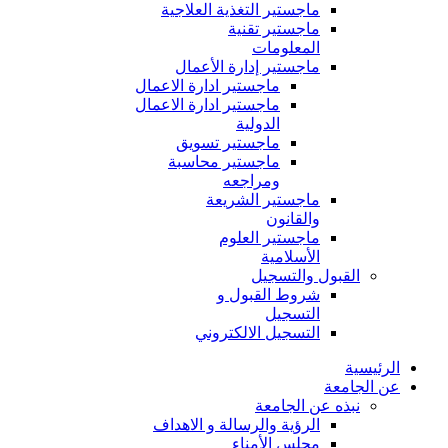
ماجستير التغذية العلاجية
ماجستير تقنية
المعلومات
ماجستير إدارة الأعمال
ماجستير ادارة الاعمال
ماجستير ادارة الاعمال
الدولية
ماجستير تسويق
ماجستير محاسبة
ومراجعه
ماجستير الشريعة
والقانون
ماجستير العلوم
الأسلامية
القبول والتسجيل
شروط القبول و
التسجيل
التسجيل الالكتروني
الرئيسية
عن الجامعة
نبذه عن الجامعة
الرؤية والرسالة و الاهداف
مجلس الأمناء