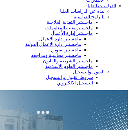
الابتكارات
الدراسات العليا
نبذه عن الدراسات العليا
البرامج الدراسية
ماجستير التغذية العلاجية
ماجستير تقنية المعلومات
ماجستير إدارة الأعمال
ماجستير ادارة الاعمال
ماجستير ادارة الاعمال الدولية
ماجستير تسويق
ماجستير محاسبة ومراجعه
ماجستير الشريعة والقانون
ماجستير العلوم الأسلامية
القبول والتسجيل
شروط القبول و التسجيل
التسجيل الالكتروني