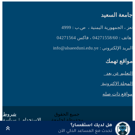
جامعة السعيد
تعز ، الجمهورية اليمنية ،
ص.ب : 4999
هاتف : 04271558/60 ، فاكس 04271564
البريد الإلكتروني : info@alsaeeduni.edu.ye
مواقع تهمك
التعليم عن بعد
المجلة الإكترونية
مواقع ذات صله
جميع الحقوق
شروط
محفوظة لجامعة
الاستخدام
|
سياسة
السعيد 2025 ©
الخصوصية
هل لديك استفسار؟
تحدث مع المساعد الذكي الآن