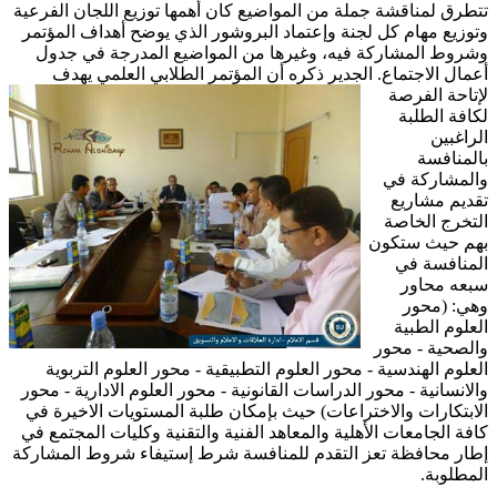
تتطرق لمناقشة جملة من المواضيع كان أهمها توزيع اللجان الفرعية
وتوزيع مهام كل لجنة وإعتماد البروشور الذي يوضح أهداف المؤتمر
وشروط المشاركة فيه، وغيرها من المواضيع المدرجة في جدول
أعمال الاجتماع. الجدير ذكره أن المؤتمر الطلابي العلمي
يهدف
لإتاحة الفرصة
لكافة الطلبة
الراغبين
بالمنافسة
والمشاركة في
تقديم مشاريع
التخرج الخاصة
بهم حيث ستكون
المنافسة في
سبعه محاور
وهي: (محور
العلوم الطبية
والصحية - محور
العلوم الهندسية - محور العلوم التطبيقية - محور العلوم التربوية
والانسانية - محور الدراسات القانونية - محور العلوم الادارية - محور
الابتكارات والاختراعات) حيث بإمكان طلبة المستويات الاخيرة في
كافة الجامعات الأهلية والمعاهد الفنية والتقنية وكليات المجتمع في
إطار محافظة تعز التقدم للمنافسة شرط إستيفاء شروط المشاركة
المطلوبة.