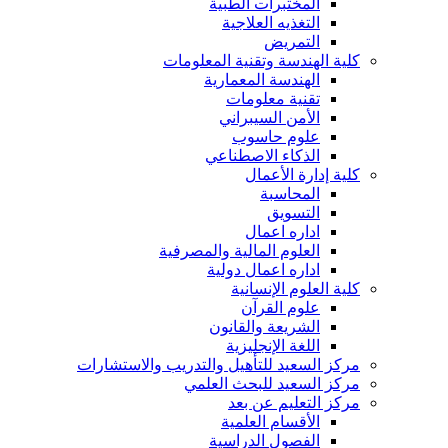
المختبرات الطبية
التغذيه العلاجية
التمريض
كلية الهندسة وتقنية المعلومات
الهندسة المعمارية
تقنية معلومات
الأمن السيبراني
علوم حاسوب
الذكاء الاصطناعي
كلية إدارة الأعمال
المحاسبة
التسويق
اداره اعمال
العلوم المالية والمصرفية
اداره اعمال دولية
كلية العلوم الإنسانية
علوم القرآن
الشريعة والقانون
اللغة الإنجليزية
مركز السعيد للتأهيل والتدريب والاستشارات
مركز السعيد للبحث العلمي
مركز التعليم عن بعد
الأقسام العلمية
الفصول الدراسية