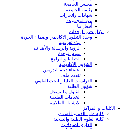
مجلس الجامعة
رئيس الجامعة
شهادات وانجازات
عن المجموعة
أتصل بنا
الإدارات و الوحدات
وحدة التطوير الاكاديمي وضمان الجودة
نبذه تعريفية
الرؤية والرسالة والأهداف
مهام الوحدة
الخطط والبرامج
الشؤون الاكاديمية
اعضاء هيئة التدريس
تقديم ملف
الدراسات العليا والبحث العلمي
شؤون الطلبة
القبول و التسجل
الخدمات الطلابية
الانشطة الطلابية
الكليات و المراكز
كلية طب الفم والٲسنان
كلية العلوم الطبية والصحية
العلوم الصيدلانية