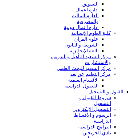
التسويق
اداره اعمال
العلوم المالية
والمصرفية
اداره اعمال دولية
كلية العلوم الإنسانية
علوم القرآن
الشريعة والقانون
اللغة الإنجليزية
مركز السعيد للتأهيل والتدريب
والاستشارات
مركز السعيد للبحث العلمي
مركز التعليم عن بعد
الأقسام العلمية
الفصول الدراسية
القبول و التسجيل
شروط القبول و
التسجيل
التسجيل الإلكتروني
الرسوم و الأقساط
الدراسية
البرامج الدراسية
نادي الخريجين