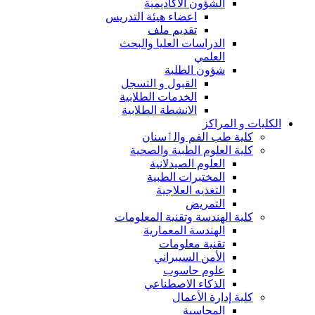
الشؤون الاكاديمية
اعضاء هيئة التدريس
تقديم ملف
الدراسات العليا والبحث
العلمي
شؤون الطلبة
القبول و التسجل
الخدمات الطلابية
الانشطة الطلابية
الكليات و المراكز
كلية طب الفم والٲسنان
كلية العلوم الطبية والصحية
العلوم الصيدلانية
المختبرات الطبية
التغذيه العلاجية
التمريض
كلية الهندسة وتقنية المعلومات
الهندسة المعمارية
تقنية معلومات
الأمن السيبراني
علوم حاسوب
الذكاء الاصطناعي
كلية إدارة الأعمال
المحاسبة