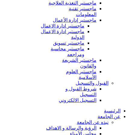
ماجستير التغذية العلاجية
ماجستير تقنية
المعلومات
ماجستير إدارة الأعمال
ماجستير ادارة الاعمال
ماجستير ادارة الاعمال
الدولية
ماجستير تسويق
ماجستير محاسبة
ومراجعه
ماجستير الشريعة
والقانون
ماجستير العلوم
الأسلامية
القبول والتسجيل
شروط القبول و
التسجيل
التسجيل الالكتروني
الرئيسية
عن الجامعة
نبذه عن الجامعة
الرؤية والرسالة و الاهداف
مجلس الأمناء