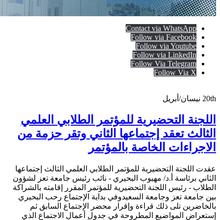
Contact via WhatsApp
Follow via Facebook
Follow via Youtube
Follow via LinkedIn
Follow Via Telegram
Follow Via X
20th
نيسان/أبريل
اللجنة التحضيرية للمؤتمر الطلابي العلمي
الثالث تعقد إجتماعها الثاني وتقر حزمة من
الاجراءات الخاصة بالمؤتمر
عقدت اللجنة التحضيرية للمؤتمر الطلابي العلمي الثالث إجتماعها
الثاني برئاسة أ.د/ مهيوب البحيري - نائب رئيس جامعة تعز لشؤون
الطلاب - رئيس اللجنة التحضيرية للمؤتمر المقرر إقامته بالشراكة
بين جامعة تعز وجامعة السعيدوفي بداية الإجتماع رحب البحيري
بالخاضرين تلى ذلك قراءة وإقرار محضر الإجتماع السابق ثم
إستعراض المواضيع المطروحة في جدول أعمال الاجتماع الذي