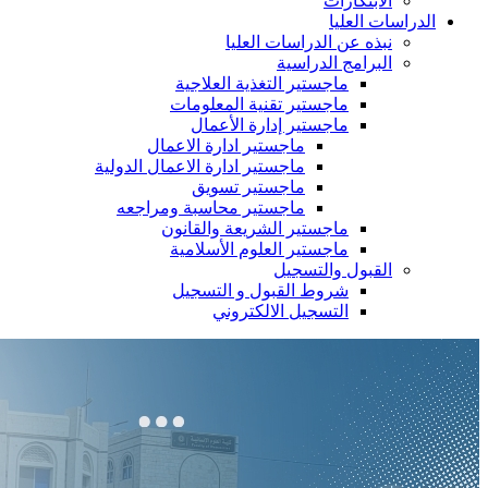
الابتكارات
الدراسات العليا
نبذه عن الدراسات العليا
البرامج الدراسية
ماجستير التغذية العلاجية
ماجستير تقنية المعلومات
ماجستير إدارة الأعمال
ماجستير ادارة الاعمال
ماجستير ادارة الاعمال الدولية
ماجستير تسويق
ماجستير محاسبة ومراجعه
ماجستير الشريعة والقانون
ماجستير العلوم الأسلامية
القبول والتسجيل
شروط القبول و التسجيل
التسجيل الالكتروني