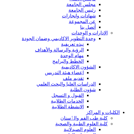
مجلس الجامعة
رئيس الجامعة
شهادات وانجازات
عن المجموعة
أتصل بنا
الإدارات و الوحدات
وحدة التطوير الاكاديمي وضمان الجودة
نبذه تعريفية
الرؤية والرسالة والأهداف
مهام الوحدة
الخطط والبرامج
الشؤون الاكاديمية
اعضاء هيئة التدريس
تقديم ملف
الدراسات العليا والبحث العلمي
شؤون الطلبة
القبول و التسجل
الخدمات الطلابية
الانشطة الطلابية
الكليات و المراكز
كلية طب الفم والٲسنان
كلية العلوم الطبية والصحية
العلوم الصيدلانية