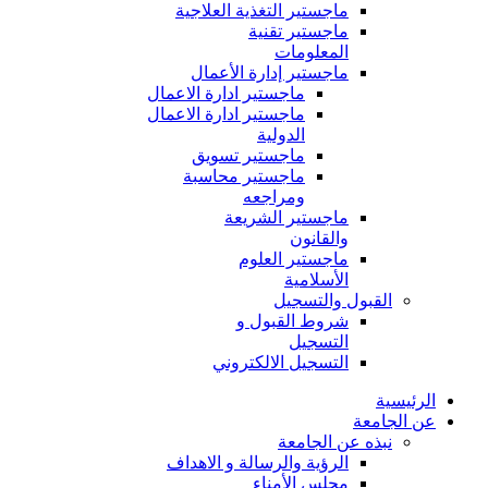
ماجستير التغذية العلاجية
ماجستير تقنية
المعلومات
ماجستير إدارة الأعمال
ماجستير ادارة الاعمال
ماجستير ادارة الاعمال
الدولية
ماجستير تسويق
ماجستير محاسبة
ومراجعه
ماجستير الشريعة
والقانون
ماجستير العلوم
الأسلامية
القبول والتسجيل
شروط القبول و
التسجيل
التسجيل الالكتروني
الرئيسية
عن الجامعة
نبذه عن الجامعة
الرؤية والرسالة و الاهداف
مجلس الأمناء