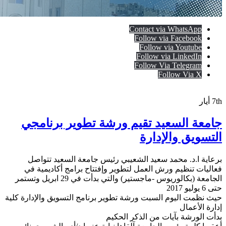
Contact via WhatsApp
Follow via Facebook
Follow via Youtube
Follow via LinkedIn
Follow Via Telegram
Follow Via X
7th
أيار
جامعة السعيد تقيم ورشة تطوير برنامجي
التسويق والإدارة
برعاية ا.د. محمد سعيد الشعيبي رئيس جامعة السعيد تتواصل
فعاليات تنظيم ورش العمل لتطوير وإفتتاح برامج أكاديمية في
الجامعة (بكالوريوس -ماجستير) والتي بدأت في 29 ابريل وتستمر
حتى 6 يوليو 2017
حيث نظمت اليوم السبت ورشة تطوير برنامج التسويق والإدارة كلية
إدارة الأعمال
بدأت الورشة بآيات من الذكر الحكيم