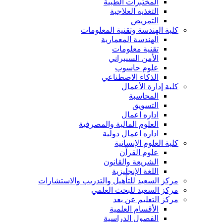
المختبرات الطبية
التغذيه العلاجية
التمريض
كلية الهندسة وتقنية المعلومات
الهندسة المعمارية
تقنية معلومات
الأمن السيبراني
علوم حاسوب
الذكاء الاصطناعي
كلية إدارة الأعمال
المحاسبة
التسويق
اداره اعمال
العلوم المالية والمصرفية
اداره اعمال دولية
كلية العلوم الإنسانية
علوم القرآن
الشريعة والقانون
اللغة الإنجليزية
مركز السعيد للتأهيل والتدريب والاستشارات
مركز السعيد للبحث العلمي
مركز التعليم عن بعد
الأقسام العلمية
الفصول الدراسية