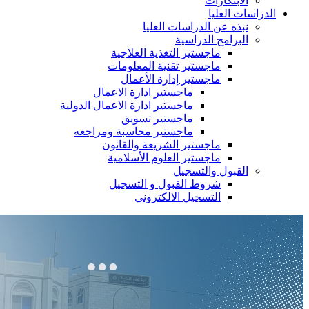
الابتكارات
الدراسات العليا
نبذه عن الدراسات العليا
البرامج الدراسية
ماجستير التغذية العلاجية
ماجستير تقنية المعلومات
ماجستير إدارة الأعمال
ماجستير ادارة الاعمال
ماجستير ادارة الاعمال الدولية
ماجستير تسويق
ماجستير محاسبة ومراجعه
ماجستير الشريعة والقانون
ماجستير العلوم الأسلامية
القبول والتسجيل
شروط القبول و التسجيل
التسجيل الالكتروني