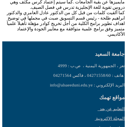
مايميزها عن بقية الجامعات .كما سيتم إعتماد كرس مكثف وهي
دروس تقوية للغة الإنجليزية تدرس في فصل الصيف.
كما ألقيت كلمات من قبل كل من الدكتور عادل العامري والدكتور
ابراهيم طلحة - رئيس قسم التسويق صبت في مجملها في توضيح
اهداف تطوير برامج الكلية من أجل تخريج كوادر مؤهلة تأهيلآ علميآ
متميز وفق برامج علمية متوافقة مع معايير الجودة والإعتماد
الأكاديمي.
جامعة السعيد
تعز ، الجمهورية اليمنية ،
ص.ب : 4999
هاتف : 04271558/60 ، فاكس 04271564
البريد الإلكتروني : info@alsaeeduni.edu.ye
مواقع تهمك
التعليم عن بعد
المجلة الإكترونية