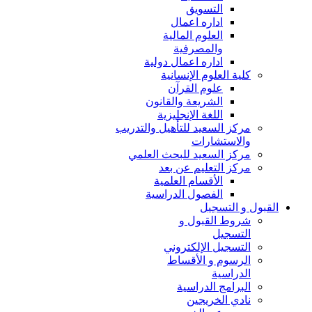
التسويق
اداره اعمال
العلوم المالية
والمصرفية
اداره اعمال دولية
كلية العلوم الإنسانية
علوم القرآن
الشريعة والقانون
اللغة الإنجليزية
مركز السعيد للتأهيل والتدريب
والاستشارات
مركز السعيد للبحث العلمي
مركز التعليم عن بعد
الأقسام العلمية
الفصول الدراسية
القبول و التسجيل
شروط القبول و
التسجيل
التسجيل الإلكتروني
الرسوم و الأقساط
الدراسية
البرامج الدراسية
نادي الخريجين