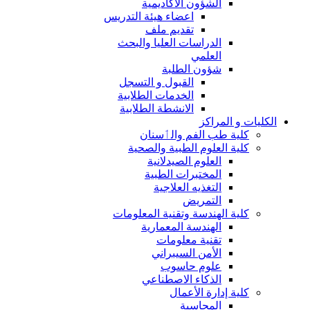
الشؤون الاكاديمية
اعضاء هيئة التدريس
تقديم ملف
الدراسات العليا والبحث
العلمي
شؤون الطلبة
القبول و التسجل
الخدمات الطلابية
الانشطة الطلابية
الكليات و المراكز
كلية طب الفم والٲسنان
كلية العلوم الطبية والصحية
العلوم الصيدلانية
المختبرات الطبية
التغذيه العلاجية
التمريض
كلية الهندسة وتقنية المعلومات
الهندسة المعمارية
تقنية معلومات
الأمن السيبراني
علوم حاسوب
الذكاء الاصطناعي
كلية إدارة الأعمال
المحاسبة