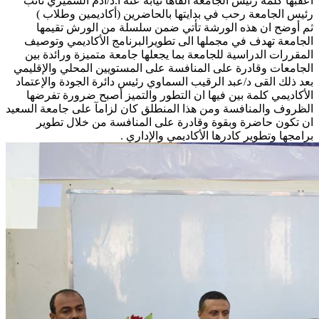
أعقبها كلمة رئيس الجامعة آلقاها نيابة عنه ا.د/أدم الشميري نائب
رئيس الجامعة رحب في بدايتها بالحاضرين (أكاديمين وطلاب )
ثم أوضح ان هذه الورشة تأتي ضمن سلسلة من الورش تقيمها
الجامعة تهدف في مجملها الى تطويرالبرنامج الأكاديمي وتوصيف
المقررات الدراسية للجامعة بما يجعلها جامعة متميزة ورائدة بين
الجامعات وقادرة على المنافسة على المستويين المحلي والإقليمي
بعد ذلك القى د/عبد الرقيب السماوي رئيس دائرة الجودة والإعتماد
الأكاديمي كلمة بين فيها ان التطور والتميز أصبح ضرورة تفرضها
الظروف والمنافسة ومن هذا المنطلق كان لزامآ على جامعة السعيد
ان تكون حاضرة وبقوة وقادرة على المنافسة من خلال تطوير
برامجها وتطوير كادرها الأكاديمي والإداري .