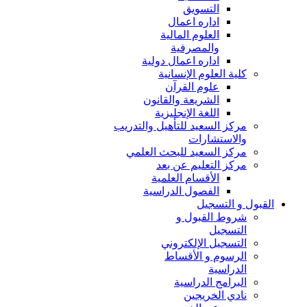
التسويق
اداره اعمال
العلوم المالية
والمصرفية
اداره اعمال دولية
كلية العلوم الإنسانية
علوم القرآن
الشريعة والقانون
اللغة الإنجليزية
مركز السعيد للتأهيل والتدريب
والاستشارات
مركز السعيد للبحث العلمي
مركز التعليم عن بعد
الأقسام العلمية
الفصول الدراسية
القبول و التسجيل
شروط القبول و
التسجيل
التسجيل الإلكتروني
الرسوم و الأقساط
الدراسية
البرامج الدراسية
نادي الخريجين