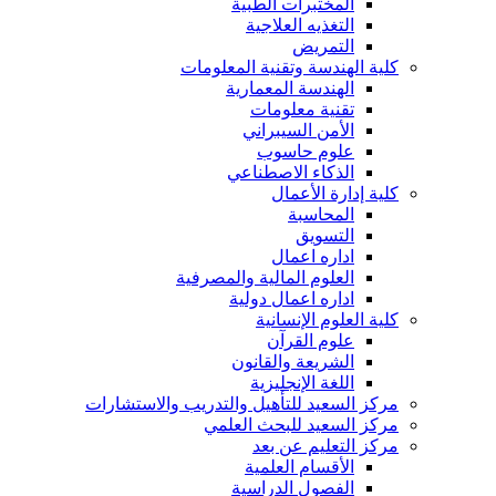
المختبرات الطبية
التغذيه العلاجية
التمريض
كلية الهندسة وتقنية المعلومات
الهندسة المعمارية
تقنية معلومات
الأمن السيبراني
علوم حاسوب
الذكاء الاصطناعي
كلية إدارة الأعمال
المحاسبة
التسويق
اداره اعمال
العلوم المالية والمصرفية
اداره اعمال دولية
كلية العلوم الإنسانية
علوم القرآن
الشريعة والقانون
اللغة الإنجليزية
مركز السعيد للتأهيل والتدريب والاستشارات
مركز السعيد للبحث العلمي
مركز التعليم عن بعد
الأقسام العلمية
الفصول الدراسية