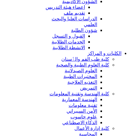
الشؤون الاكاديمية
اعضاء هيئة التدريس
تقديم ملف
الدراسات العليا والبحث
العلمي
شؤون الطلبة
القبول و التسجل
الخدمات الطلابية
الانشطة الطلابية
الكليات و المراكز
كلية طب الفم والٲسنان
كلية العلوم الطبية والصحية
العلوم الصيدلانية
المختبرات الطبية
التغذيه العلاجية
التمريض
كلية الهندسة وتقنية المعلومات
الهندسة المعمارية
تقنية معلومات
الأمن السيبراني
علوم حاسوب
الذكاء الاصطناعي
كلية إدارة الأعمال
المحاسبة