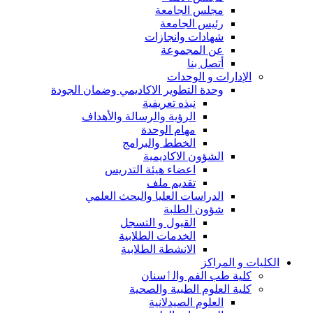
مجلس الجامعة
رئيس الجامعة
شهادات وانجازات
عن المجموعة
أتصل بنا
الإدارات و الوحدات
وحدة التطوير الاكاديمي وضمان الجودة
نبذه تعريفية
الرؤية والرسالة والأهداف
مهام الوحدة
الخطط والبرامج
الشؤون الاكاديمية
اعضاء هيئة التدريس
تقديم ملف
الدراسات العليا والبحث العلمي
شؤون الطلبة
القبول و التسجل
الخدمات الطلابية
الانشطة الطلابية
الكليات و المراكز
كلية طب الفم والٲسنان
كلية العلوم الطبية والصحية
العلوم الصيدلانية