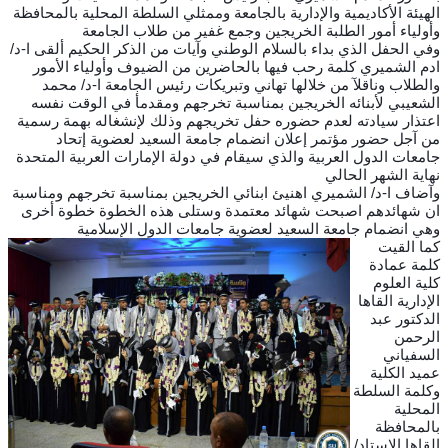
الهيئة الأكاديمية والإدارية بالجامعة وممثلي السلطة المحلية بالمحافظة
وأولياء أمور الطلبة الخريجين وجمع غفير من طلاب الجامعة
وفي الحفل الذي بداء بالسلام الوطني وآيات من الذكر الحكيم ألقى ا-د/
ادم الشميري كلمة رحب فيها بالحاضرين من الضيوف وأولياء الأمور
والطلاب وناقلآ من خلالها تهاني وتبريكات رئيس الجامعة ا-د/ محمد
الشعيبي لأبنائه الخريجين بمناسبة تخرجهم ومقدمأ في الوقت نفسه
اعتذار سيادته لعدم حضوره حفل تخريجهم وذلك لإنشغاله بهمة رسمية
من آجل حضور مؤتمر إعلان انضمام جامعة السعيد لعضوية إتحاد
جامعات الدول العربية والذي سيقام في دولة الإمارات العربية المتحدة
نهاية الشهر الحالي
وآضاف ا-د/ الشميري اهنيئ ابنائي الخريجين بمناسبة تخرجهم ومناسبة
ان شهائدهم اصبحت شهائد معتمدة وستلى هذه الخطوة خطوة أخرى
وهي انضمام جامعة السعيد لعضوية جامعات الدول الإسلامية
كما القيت
كلمة عمادة
كلية العلوم
الإدارية القاها
الدكتور عبد
الرحمن
السفياني
عميد الكلية
وكلمة السلطة
المحلية
بالمحافظة
القاها الاستاد/