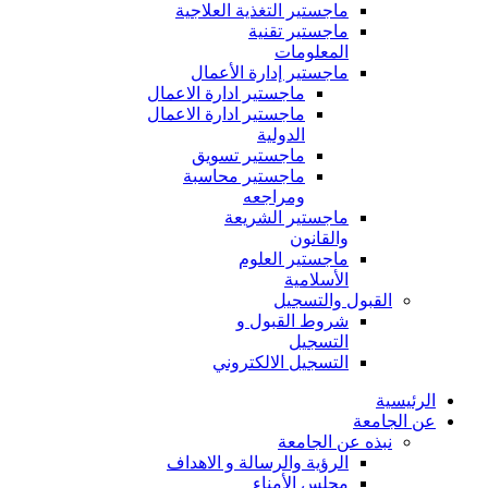
ماجستير التغذية العلاجية
ماجستير تقنية
المعلومات
ماجستير إدارة الأعمال
ماجستير ادارة الاعمال
ماجستير ادارة الاعمال
الدولية
ماجستير تسويق
ماجستير محاسبة
ومراجعه
ماجستير الشريعة
والقانون
ماجستير العلوم
الأسلامية
القبول والتسجيل
شروط القبول و
التسجيل
التسجيل الالكتروني
الرئيسية
عن الجامعة
نبذه عن الجامعة
الرؤية والرسالة و الاهداف
مجلس الأمناء