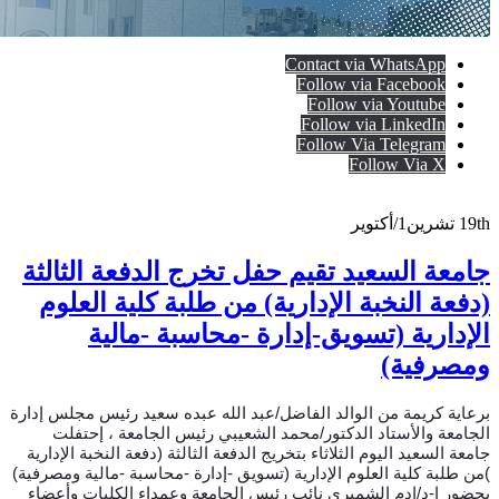
Contact via WhatsApp
Follow via Facebook
Follow via Youtube
Follow via LinkedIn
Follow Via Telegram
Follow Via X
19th
تشرين1/أكتوير
جامعة السعيد تقيم حفل تخرج الدفعة الثالثة
(دفعة النخبة الإدارية) من طلبة كلية العلوم
الإدارية (تسويق-إدارة -محاسبة -مالية
ومصرفية)
برعاية كريمة من الوالد الفاضل/عبد الله عبده سعيد رئيس مجلس إدارة
الجامعة والأستاد الدكتور/محمد الشعيبي رئيس الجامعة ، إحتفلت
جامعة السعيد اليوم الثلاثاء بتخريج الدفعة الثالثة (دفعة النخبة الإدارية
)من طلبة كلية العلوم الإدارية (تسويق -إدارة -محاسبة -مالية ومصرفية)
بحضور ا-د/ادم الشميري نائب رئيس الجامعة وعمداء الكليات وأعضاء