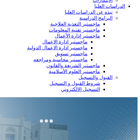
الابتكارات
الدراسات العليا
نبذه عن الدراسات العليا
البرامج الدراسية
ماجستير التغذية العلاجية
ماجستير تقنية المعلومات
ماجستير إدارة الأعمال
ماجستير ادارة الاعمال
ماجستير ادارة الاعمال الدولية
ماجستير تسويق
ماجستير محاسبة ومراجعه
ماجستير الشريعة والقانون
ماجستير العلوم الأسلامية
القبول والتسجيل
شروط القبول و التسجيل
التسجيل الالكتروني