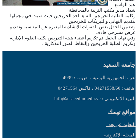
عبد الواسع
شداد مدير مكتب التربية بالمحافظة
وكلمة الطلبة الخريجين القاها احد الخريجين حيث صبت في مجملها
بتقديم التهاني والتبريكات للخريجين
وتضمن الحفل بعض الفقرات الإنشادية المعبرة عن المناسبة وتقديم
عرض مسرحي هادف
وفي نهاية الحفل تم تكريم أعضاء هيئة التدريس بكلية العلوم الإدارية
وتكريم الطلبة الخريجين وإلتقاط الصور التذكارية .
جامعة السعيد
تعز ، الجمهورية اليمنية ،
ص.ب : 4999
هاتف : 04271558/60 ، فاكس 04271564
البريد الإلكتروني : info@alsaeeduni.edu.ye
مواقع تهمك
التعليم عن بعد
المجلة الإكترونية