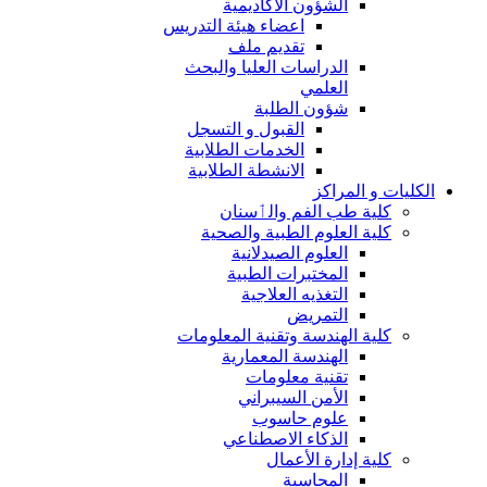
الشؤون الاكاديمية
اعضاء هيئة التدريس
تقديم ملف
الدراسات العليا والبحث
العلمي
شؤون الطلبة
القبول و التسجل
الخدمات الطلابية
الانشطة الطلابية
الكليات و المراكز
كلية طب الفم والٲسنان
كلية العلوم الطبية والصحية
العلوم الصيدلانية
المختبرات الطبية
التغذيه العلاجية
التمريض
كلية الهندسة وتقنية المعلومات
الهندسة المعمارية
تقنية معلومات
الأمن السيبراني
علوم حاسوب
الذكاء الاصطناعي
كلية إدارة الأعمال
المحاسبة