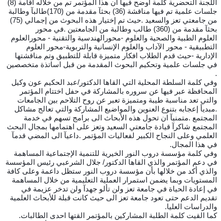
اللجنة التحضرية كلمة اوضح فيها ان هذا المؤتمر تم من خلاله اقامة (8)
جلسات علمية تم فيها مناقشة (36) بحثآ مقدمة من (170)طالبآ وطالبة
من جامعتي تعز والسعيد .حيث تم إختيار هذه البحوث من إجمالي (75)
بحثآ مقدمة من (360) طالب وطالبة من الجامعتين .في محور
العلوم الطبية والصحية والعلوم -محورالهندسية والتقنية - محورالعلوم
التطبيقية - محور الآداب والعلوم الإنسانية والتربوية-محور العلوم
الإدارية -حيث قدم الطلاب افكار متميزة قابلة للتطبيق وتم مناقشتها
في جلسات علمية وتحكيم البحوث المقدمة من قبل اساتذة متخصصين
.
وفي كلمة السلطة المحلية التي القاها الدكتور/عبد الحكيم عون وكيل
المحافظة عبر فيها عن سروره بالمشاركة في حفل اختتام المؤتمر
والتي تعد مناسبة طيبة ومتميزة تعبر عن روح التلاحم بين الجامعات
.مبديأ إعجابه بتنوع العنوين والمواضيع المشاركة والتي تعالج مشاكل
المجتمع .متمنيآ ان تحول هذه الأبحاث الى برامج تسهم في خدمة
المجتمع شاكرآ قيادة جامعتي السعيد وتعز على اهتمامها بمجال البحث
العلمي وعلى النجاح الكبير لفعاليات المؤتمر .داعيآ الى المضي قدمآ
في هذا المجال.
وفي كلمة مؤسسة دروب النور الخيرية للتنمية الإجتماعية المساهمة
في دعم المؤتمر والذي القاها الدكتور/ جلال الشرعبي رئيس المؤسسة
والذي أكد من خلالها بأن مؤسسة دروب النور ستظل داعمة وعلى كافة
المستويات وبما يضمن استمرار العملية التعليمية من خلال المساهمة
في إعادة الحياة في جامعة تعز ولن تألو جهدآ ولن تدخر عزيمة في
تقديم الدعم حتى تعود جامعة تعز الى حيث كانت قبلة للأبحاث العلمية
والدراسات العليا.
كما القيت كلمة الطلبة المشاركين بالمؤتمر القتها احدى الطالبات.