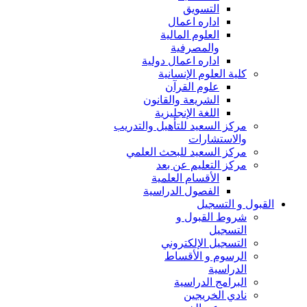
التسويق
اداره اعمال
العلوم المالية
والمصرفية
اداره اعمال دولية
كلية العلوم الإنسانية
علوم القرآن
الشريعة والقانون
اللغة الإنجليزية
مركز السعيد للتأهيل والتدريب
والاستشارات
مركز السعيد للبحث العلمي
مركز التعليم عن بعد
الأقسام العلمية
الفصول الدراسية
القبول و التسجيل
شروط القبول و
التسجيل
التسجيل الإلكتروني
الرسوم و الأقساط
الدراسية
البرامج الدراسية
نادي الخريجين