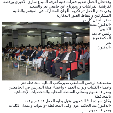
وقدتخلل الحفل تقديم فقرات فنية لفرقة المبدع ساري الأغبري ورقصة
لفرقشة الفراشات وروبورتاج عن جامعي تعز والسعيد .
وفي ختام الحفل تم تكريم اللجان المشاركة في المؤتمر والطلبة
المشاركين وإلتقاط الصور التذكارية .
حضر الحفل كل من:
-الدكتور/عبده
الكليبي/
رئيس جامعة
الحكمة فرع
تعز
-الدكتور/
محمدعبدالرحمن السامعي مديرمكتب المالية بمحافظة تعز
وعمداء الكليات ونواب العمداء واعضاء هيئة التدريس في الجامعتين
ومدراء العموم وممثلي السلطة المحلية والشخصيات الإجتماعية
بالمحافظة .
وكان سيادة ا-د/ الشعيبي وقبل بداية الحفل قد قام برفقة
-الدكتور/عبد الحكيم عون وكيل المحافظة -والنواب وعمداء الكليات
ومدراء العموم