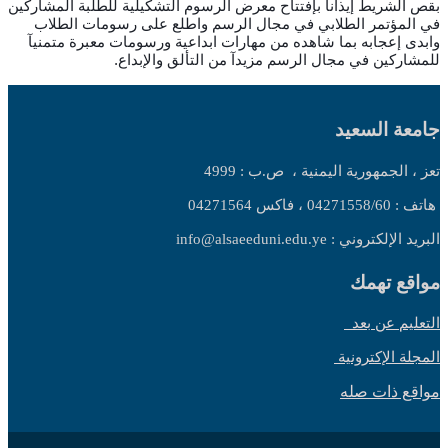
بقص الشريط إيذانآ بإفتتاح معرض الرسوم التشكيلية للطلبة المشاركين
في المؤتمر الطلابي في مجال الرسم واطلع على رسومات الطلاب
وابدى إعجابه بما شاهده من مهارات ابداعية ورسومات معبرة متمنيآ
للمشاركين في مجال الرسم مزيدآ من التألق والإبداع.
جامعة السعيد
تعز ، الجمهورية اليمنية ،
ص.ب : 4999
هاتف : 04271558/60 ، فاكس 04271564
البريد الإلكتروني : info@alsaeeduni.edu.ye
مواقع تهمك
التعليم عن بعد
المجلة الإكترونية
مواقع ذات صله