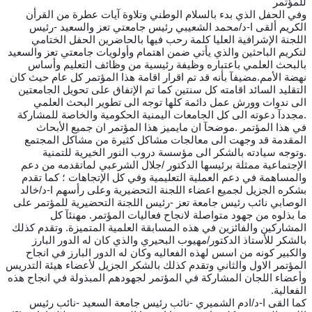
للمؤتمر
وفي الحفل الذي بدء بالسلام الوطني وتلاوة آيات عطرة من القرأن
الكريم ألقى ا-د/محمد الشعيبي رئيس جامعتي تعز والسعيد -رئيس
اللجنة الإشرافية العليا كلمة رحب فيها بالحاضرين الحفل الختامي
لتكريم الباحثين والذي يأتي ضمن اهتمام وأولويات جامعتي تعز والسعيد
بالبحث العلمي باعتباره وظيفة رئيسية من وظائف التعليم وأساس
نهضة الأمم.مضيفآ بأنه قد تم اقرار اقامة هذا المؤتمر كل عام حيث كان
التقليد السائد اقامته كل سنتين كما تم الإتفاق على تحويل الجامعتين
الى ندوات وورش عمل دائمة كلها توجه الى تطوير البحث العلمي
.مجددآ دعوته الى كل الجامعات اليمنية الحكومية والخاصة للمشاركة
في هذا المؤتمر .موضحآ ان مايميز هذا المؤتمر ان جميع الأبحاث
المقدمة قد وجهت الى معالجات مشاكل كثيرة من مشاكل المجتمع
.وتوجه سيادته بالشكر الى مؤسسة دروب النور الخيرية للتمنية
الإجتماعية ممثلة برئيسها الدكتور /جلال الشرعبي لماتقدمه من دعم
والمساهمة في دعم العملية التعليمية وفي كل الإتجاهات ؛ كما تقدم
بشكره الجزيل لجميع اعضاء اللجنة التحضيرية وعلى رأسهم ا-د/خالد
الوصابي نائب رئيس جامعة تعز -رئيس اللجنة التحضيرية للمؤتمر على
ما بذلوه من جهود متواصلة لانجاح فعاليات المؤتمر. مهنئآ كل
المشاركين والفائزين في هذه المسابقة العلمية المتميزة. وتقدم كذلك
بالشكر للأستاذ الدكتور/مهيوب البحيري والذي كان له الدور البارز
والكبير كونه من اسس لهذه الفعاليه وكان له الدور البارز في انجاح
المؤتمر الاول والثاني وتقدم كذلك بالشكر الجزيل لأعضاء هيئة التدريس
وأعضاء اللجان المشاركة في المؤتمر لجهودهم المبذولة في انجاح هذه
الفعالية.
كما القى ا-د/ادم الشميري -نائب رئيس جامعة السعيد -نائب رئيس