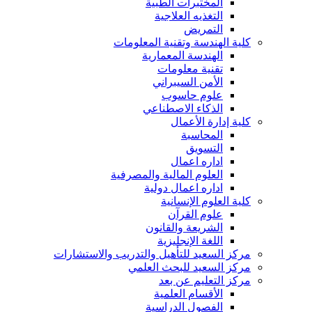
المختبرات الطبية
التغذيه العلاجية
التمريض
كلية الهندسة وتقنية المعلومات
الهندسة المعمارية
تقنية معلومات
الأمن السيبراني
علوم حاسوب
الذكاء الاصطناعي
كلية إدارة الأعمال
المحاسبة
التسويق
اداره اعمال
العلوم المالية والمصرفية
اداره اعمال دولية
كلية العلوم الإنسانية
علوم القرآن
الشريعة والقانون
اللغة الإنجليزية
مركز السعيد للتأهيل والتدريب والاستشارات
مركز السعيد للبحث العلمي
مركز التعليم عن بعد
الأقسام العلمية
الفصول الدراسية