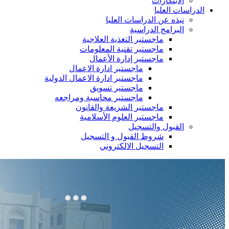
الابتكارات
الدراسات العليا
نبذه عن الدراسات العليا
البرامج الدراسية
ماجستير التغذية العلاجية
ماجستير تقنية المعلومات
ماجستير إدارة الأعمال
ماجستير ادارة الاعمال
ماجستير ادارة الاعمال الدولية
ماجستير تسويق
ماجستير محاسبة ومراجعه
ماجستير الشريعة والقانون
ماجستير العلوم الأسلامية
القبول والتسجيل
شروط القبول و التسجيل
التسجيل الالكتروني