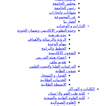
مجلس الجامعة
رئيس الجامعة
شهادات وانجازات
عن المجموعة
أتصل بنا
الإدارات و الوحدات
وحدة التطوير الاكاديمي وضمان الجودة
نبذه تعريفية
الرؤية والرسالة والأهداف
مهام الوحدة
الخطط والبرامج
الشؤون الاكاديمية
اعضاء هيئة التدريس
تقديم ملف
الدراسات العليا والبحث العلمي
شؤون الطلبة
القبول و التسجل
الخدمات الطلابية
الانشطة الطلابية
الكليات و المراكز
كلية طب الفم والٲسنان
كلية العلوم الطبية والصحية
العلوم الصيدلانية