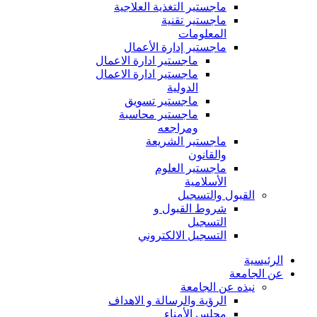
ماجستير التغذية العلاجية
ماجستير تقنية
المعلومات
ماجستير إدارة الأعمال
ماجستير ادارة الاعمال
ماجستير ادارة الاعمال
الدولية
ماجستير تسويق
ماجستير محاسبة
ومراجعه
ماجستير الشريعة
والقانون
ماجستير العلوم
الأسلامية
القبول والتسجيل
شروط القبول و
التسجيل
التسجيل الالكتروني
الرئيسية
عن الجامعة
نبذه عن الجامعة
الرؤية والرسالة و الاهداف
مجلس الأمناء