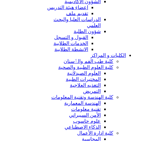
الشؤون الاكاديمية
اعضاء هيئة التدريس
تقديم ملف
الدراسات العليا والبحث
العلمي
شؤون الطلبة
القبول و التسجل
الخدمات الطلابية
الانشطة الطلابية
الكليات و المراكز
كلية طب الفم والٲسنان
كلية العلوم الطبية والصحية
العلوم الصيدلانية
المختبرات الطبية
التغذيه العلاجية
التمريض
كلية الهندسة وتقنية المعلومات
الهندسة المعمارية
تقنية معلومات
الأمن السيبراني
علوم حاسوب
الذكاء الاصطناعي
كلية إدارة الأعمال
المحاسبة