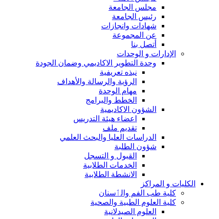
مجلس الجامعة
رئيس الجامعة
شهادات وانجازات
عن المجموعة
أتصل بنا
الإدارات و الوحدات
وحدة التطوير الاكاديمي وضمان الجودة
نبذه تعريفية
الرؤية والرسالة والأهداف
مهام الوحدة
الخطط والبرامج
الشؤون الاكاديمية
اعضاء هيئة التدريس
تقديم ملف
الدراسات العليا والبحث العلمي
شؤون الطلبة
القبول و التسجل
الخدمات الطلابية
الانشطة الطلابية
الكليات و المراكز
كلية طب الفم والٲسنان
كلية العلوم الطبية والصحية
العلوم الصيدلانية