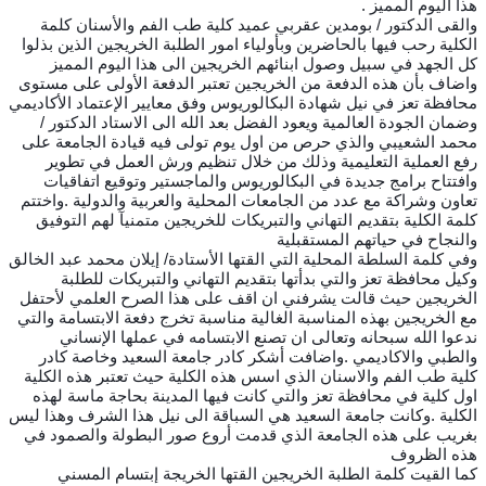
هذا اليوم المميز .
والقى الدكتور / بومدين عقربي عميد كلية طب الفم والأسنان كلمة
الكلية رحب فيها بالحاضرين وبأولياء امور الطلبة الخريجين الذين بذلوا
كل الجهد في سبيل وصول ابنائهم الخريجين الى هذا اليوم المميز
واضاف بأن هذه الدفعة من الخريجين تعتبر الدفعة الأولى على مستوى
محافظة تعز في نيل شهادة البكالوريوس وفق معايير الإعتماد الأكاديمي
وضمان الجودة العالمية ويعود الفضل بعد الله الى الاستاد الدكتور /
محمد الشعيبي والذي حرص من اول يوم تولى فيه قيادة الجامعة على
رفع العملية التعليمية وذلك من خلال تنظيم ورش العمل في تطوير
وافتتاح برامج جديدة في البكالوريوس والماجستير وتوقيع اتفاقيات
تعاون وشراكة مع عدد من الجامعات المحلية والعربية والدولية .واختتم
كلمة الكلية بتقديم التهاني والتبريكات للخريجين متمنيآ لهم التوفيق
والنجاح في حياتهم المستقبلية
وفي كلمة السلطة المحلية التي القتها الأستادة/ إيلان محمد عبد الخالق
وكيل محافظة تعز والتي بدأتها بتقديم التهاني والتبريكات للطلبة
الخريجين حيث قالت يشرفني ان اقف على هذا الصرح العلمي لأحتفل
مع الخريجين بهذه المناسبة الغالية مناسبة تخرج دفعة الابتسامة والتي
ندعوا الله سبحانه وتعالى ان تصنع الابتسامه في عملها الإنساني
والطبي والاكاديمي .واضافت أشكر كادر جامعة السعيد وخاصة كادر
كلية طب الفم والاسنان الذي اسس هذه الكلية حيث تعتبر هذه الكلية
اول كلية في محافظة تعز والتي كانت فيها المدينة بحاجة ماسة لهذه
الكلية .وكانت جامعة السعيد هي السباقة الى نيل هذا الشرف وهذا ليس
بغريب على هذه الجامعة الذي قدمت أروع صور البطولة والصمود في
هذه الظروف
كما القيت كلمة الطلبة الخريجين القتها الخريجة إبتسام المسني