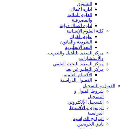
التسويق
اداره اعمال
العلوم المالية
والمصرفية
اداره اعمال دولية
كلية العلوم الإنسانية
علوم القرآن
الشريعة والقانون
اللغة الإنجليزية
مركز السعيد للتأهيل والتدريب
والاستشارات
مركز السعيد للبحث العلمي
مركز التعليم عن بعد
الأقسام العلمية
الفصول الدراسية
القبول و التسجيل
شروط القبول و
التسجيل
التسجيل الإلكتروني
الرسوم و الأقساط
الدراسية
البرامج الدراسية
نادي الخريجين