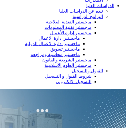
الابتكارات
الدراسات العليا
نبذه عن الدراسات العليا
البرامج الدراسية
ماجستير التغذية العلاجية
ماجستير تقنية المعلومات
ماجستير إدارة الأعمال
ماجستير ادارة الاعمال
ماجستير ادارة الاعمال الدولية
ماجستير تسويق
ماجستير محاسبة ومراجعه
ماجستير الشريعة والقانون
ماجستير العلوم الأسلامية
القبول والتسجيل
شروط القبول و التسجيل
التسجيل الالكتروني