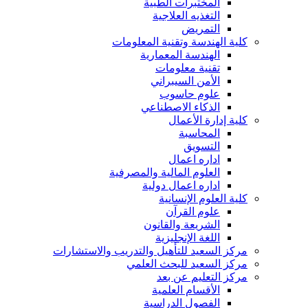
المختبرات الطبية
التغذيه العلاجية
التمريض
كلية الهندسة وتقنية المعلومات
الهندسة المعمارية
تقنية معلومات
الأمن السيبراني
علوم حاسوب
الذكاء الاصطناعي
كلية إدارة الأعمال
المحاسبة
التسويق
اداره اعمال
العلوم المالية والمصرفية
اداره اعمال دولية
كلية العلوم الإنسانية
علوم القرآن
الشريعة والقانون
اللغة الإنجليزية
مركز السعيد للتأهيل والتدريب والاستشارات
مركز السعيد للبحث العلمي
مركز التعليم عن بعد
الأقسام العلمية
الفصول الدراسية