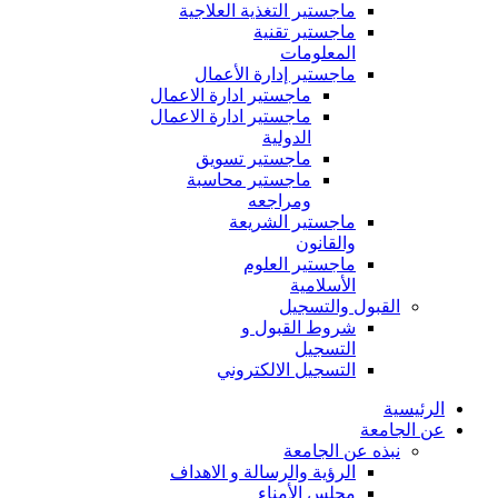
ماجستير التغذية العلاجية
ماجستير تقنية
المعلومات
ماجستير إدارة الأعمال
ماجستير ادارة الاعمال
ماجستير ادارة الاعمال
الدولية
ماجستير تسويق
ماجستير محاسبة
ومراجعه
ماجستير الشريعة
والقانون
ماجستير العلوم
الأسلامية
القبول والتسجيل
شروط القبول و
التسجيل
التسجيل الالكتروني
الرئيسية
عن الجامعة
نبذه عن الجامعة
الرؤية والرسالة و الاهداف
مجلس الأمناء