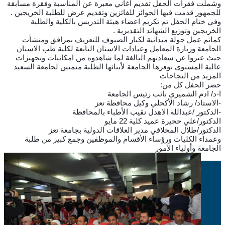
وشملت فقرات الحفل تقديم اغاني معبرة عن المناسبة وفقرة مسابقة
للجمهور قدمت فيها الجوائز للفائزين وتقديم عرض للطلبة الخريجين .
وفي ختام الحفل تم تكريم اعضاء هيئة التدريس بالكلية والطلبة
الخريجين وتوزيع الشهائد التقديرية .
كماتم عمل جولة ميدانية لكبار الضيوف للتعريف بمرافق ومنشأت
الجامعة وزيارة المعامل وعيادات الاسنان التابعة لكلية طب الاسنان
حيث عبروا عن سعادتهم البالغة لما شاهدوه من امكانيات وتجهيزات
عالية المستوى توفرها الجامعة لأبنائها الطلبة متمنين لجامعة السعيد
المزيد من النجاحات
حضر الحفل كل من:
ا-د/ ادم الشميري نائب رئيس الجامعة
-الاستاد/ رشاد الأكحلي وكيل محافظة تعز
-الدكتور /عبدالله الاهدل نقيب الأطباء بالمحافظة
الدكتور/علي حجيرة عميد كلية 22 مايو
الدكتور/طلال المخلافي مدير العلاقات الدولية بجامعة تعز
وعمداء الكليات ورؤساء الأقسام والموظفين وجمع كبير من طلبة
الجامعة وأولياء الأمور