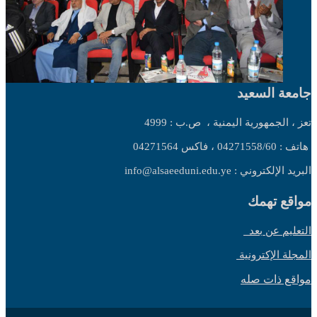
جامعة السعيد
تعز ، الجمهورية اليمنية ،
ص.ب : 4999
هاتف : 04271558/60 ، فاكس 04271564
البريد الإلكتروني : info@alsaeeduni.edu.ye
مواقع تهمك
التعليم عن بعد
المجلة الإكترونية
مواقع ذات صله