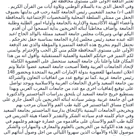
تعتبر الدفعة الأولى على مستوى محافظة تعز
وفي الحفل الذي بدء بالسلام الوطني وتلاوة أيات من القرآن الكريم .
القى ا-د/ محمد الشعيبي رئيس الجامعة كلمة رحب في بدايتها بضيوف
الحفل من ممثلي السلطة المحلية والشخصيات الإجتماعية بالمحافظة
وأعضاء الهيئة الأكاديمية والإدارية بالجامعة وأولياء امور الطلبة وطلبة
الجامعة .وأضاف مخاطبآ أبنائه الخريجين بداية اسمحوا لي أن أقدم
اليكم تهاني وتبريكات مجلس جامعة السعيد ممثلة بالوالد الحاج /عبد
الله عبده سعيد رئيس مجلس إدارة الجامعة بمناسبة حفل تخرجكم .
نحتفل اليوم بتخريج هذه الدفعة المتميزة والمؤهلة والذي تعد الدفعة
الأولى على مستوى المحافظة فلكم مني كل الحب والإحترام .وأتمنى
لكم التميز في حياتكم العلمية والعملية المستقبلية .وأقول انه من هذا
المكان قلنا واعلنا بأن جامعة السعيد ستحصل على العضوية الكاملة
لإتحاد الجامعات العربية وفعلآ أصبحت جامعة السعيد عضوآ عاملآ وتم
اعلان انضمامها للعضوية بدولة الإمارات العربية المتحدة وبحضور 148
رئيس جامعة عربية .كما تم توقيع عدد من اتفاقيات التعاون والشراكة
بين جامعة السعيد واعرق الجامعات العربية والاسلامية ويوجد تواصل
على توقيع إتفاقيات اخرى مع عدد من جامعات المغرب العربي وبهذا
يستطيع خريج جامعة السعيد ان يلتحق بدراسات الماجستير والدكتورة
في أي جامعة عربية .وبشر سيادته ابنائه الخريجين بأن العمل جاري على
افتتاح مساق الماجستير في كلية طب الفم والأسنان مرحب بهم
وبخريجي الجامعات اليمنية بالإلتحاق بدارسة الماجستير بجامعة السعيد
وفي ختام كلمته قدم سيادته الشكر والتقدير لأعضاء هيئة التدريس في
كلية طب الفم والاسنان على ماقدموه من عصارة جهدهم وعلمهم في
تزويد هذه الكوكبة من الخريجين بالعلوم والمعارف والمهارات والشكر
موصول للآباء والأمهات الذين سهروا الليالي من اجل وصول أبنائهم الى