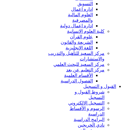
التسويق
اداره اعمال
العلوم المالية
والمصرفية
اداره اعمال دولية
كلية العلوم الإنسانية
علوم القرآن
الشريعة والقانون
اللغة الإنجليزية
مركز السعيد للتأهيل والتدريب
والاستشارات
مركز السعيد للبحث العلمي
مركز التعليم عن بعد
الأقسام العلمية
الفصول الدراسية
القبول و التسجيل
شروط القبول و
التسجيل
التسجيل الإلكتروني
الرسوم و الأقساط
الدراسية
البرامج الدراسية
نادي الخريجين