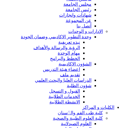
مجلس الجامعة
رئيس الجامعة
شهادات وانجازات
عن المجموعة
أتصل بنا
الإدارات و الوحدات
وحدة التطوير الاكاديمي وضمان الجودة
نبذه تعريفية
الرؤية والرسالة والأهداف
مهام الوحدة
الخطط والبرامج
الشؤون الاكاديمية
اعضاء هيئة التدريس
تقديم ملف
الدراسات العليا والبحث العلمي
شؤون الطلبة
القبول و التسجل
الخدمات الطلابية
الانشطة الطلابية
الكليات و المراكز
كلية طب الفم والٲسنان
كلية العلوم الطبية والصحية
العلوم الصيدلانية