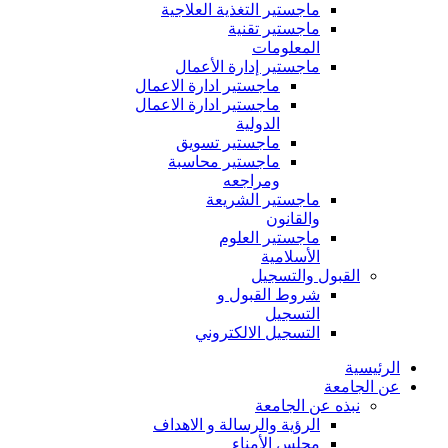
ماجستير التغذية العلاجية
ماجستير تقنية
المعلومات
ماجستير إدارة الأعمال
ماجستير ادارة الاعمال
ماجستير ادارة الاعمال
الدولية
ماجستير تسويق
ماجستير محاسبة
ومراجعه
ماجستير الشريعة
والقانون
ماجستير العلوم
الأسلامية
القبول والتسجيل
شروط القبول و
التسجيل
التسجيل الالكتروني
الرئيسية
عن الجامعة
نبذه عن الجامعة
الرؤية والرسالة و الاهداف
مجلس الأمناء