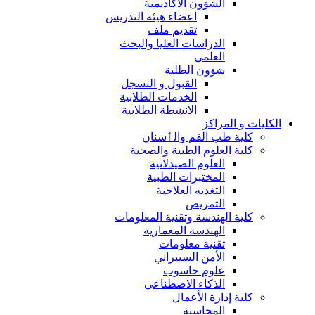
الشؤون الاكاديمية
اعضاء هيئة التدريس
تقديم ملف
الدراسات العليا والبحث
العلمي
شؤون الطلبة
القبول و التسجل
الخدمات الطلابية
الانشطة الطلابية
الكليات و المراكز
كلية طب الفم والٲسنان
كلية العلوم الطبية والصحية
العلوم الصيدلانية
المختبرات الطبية
التغذيه العلاجية
التمريض
كلية الهندسة وتقنية المعلومات
الهندسة المعمارية
تقنية معلومات
الأمن السيبراني
علوم حاسوب
الذكاء الاصطناعي
كلية إدارة الأعمال
المحاسبة