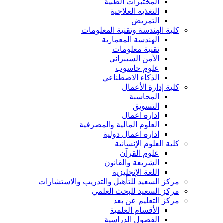
المختبرات الطبية
التغذيه العلاجية
التمريض
كلية الهندسة وتقنية المعلومات
الهندسة المعمارية
تقنية معلومات
الأمن السيبراني
علوم حاسوب
الذكاء الاصطناعي
كلية إدارة الأعمال
المحاسبة
التسويق
اداره اعمال
العلوم المالية والمصرفية
اداره اعمال دولية
كلية العلوم الإنسانية
علوم القرآن
الشريعة والقانون
اللغة الإنجليزية
مركز السعيد للتأهيل والتدريب والاستشارات
مركز السعيد للبحث العلمي
مركز التعليم عن بعد
الأقسام العلمية
الفصول الدراسية