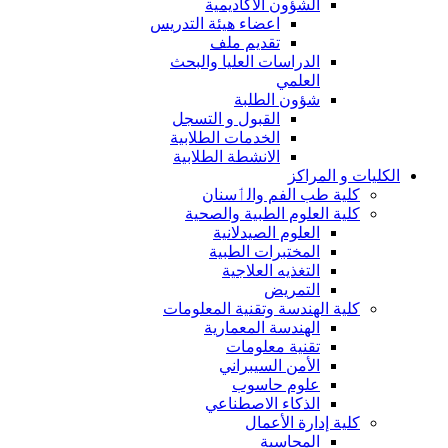
الشؤون الاكاديمية
اعضاء هيئة التدريس
تقديم ملف
الدراسات العليا والبحث
العلمي
شؤون الطلبة
القبول و التسجل
الخدمات الطلابية
الانشطة الطلابية
الكليات و المراكز
كلية طب الفم والٲسنان
كلية العلوم الطبية والصحية
العلوم الصيدلانية
المختبرات الطبية
التغذيه العلاجية
التمريض
كلية الهندسة وتقنية المعلومات
الهندسة المعمارية
تقنية معلومات
الأمن السيبراني
علوم حاسوب
الذكاء الاصطناعي
كلية إدارة الأعمال
المحاسبة