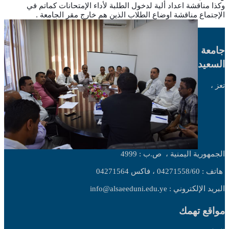
وكذا مناقشة اعداد ألية لدخول الطلبة لأداء الإمتحانات كماتم في
الإجتماع مناقشة اوضاع الطلاب الذين هم خارج مقر الجامعة .
جامعة
السعيد
تعز ،
الجمهورية اليمنية ،
ص.ب : 4999
هاتف : 04271558/60 ، فاكس 04271564
البريد الإلكتروني : info@alsaeeduni.edu.ye
مواقع تهمك