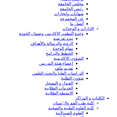
مجلس الجامعة
رئيس الجامعة
شهادات وانجازات
عن المجموعة
أتصل بنا
الإدارات و الوحدات
وحدة التطوير الاكاديمي وضمان الجودة
نبذه تعريفية
الرؤية والرسالة والأهداف
مهام الوحدة
الخطط والبرامج
الشؤون الاكاديمية
اعضاء هيئة التدريس
تقديم ملف
الدراسات العليا والبحث العلمي
شؤون الطلبة
القبول و التسجل
الخدمات الطلابية
الانشطة الطلابية
الكليات و المراكز
كلية طب الفم والٲسنان
كلية العلوم الطبية والصحية
العلوم الصيدلانية