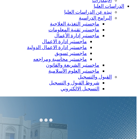
الابتكارات
الدراسات العليا
نبذه عن الدراسات العليا
البرامج الدراسية
ماجستير التغذية العلاجية
ماجستير تقنية المعلومات
ماجستير إدارة الأعمال
ماجستير ادارة الاعمال
ماجستير ادارة الاعمال الدولية
ماجستير تسويق
ماجستير محاسبة ومراجعه
ماجستير الشريعة والقانون
ماجستير العلوم الأسلامية
القبول والتسجيل
شروط القبول و التسجيل
التسجيل الالكتروني