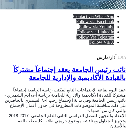
Contact via WhatsApp
Follow via Facebook
Follow via Youtube
Follow via LinkedIn
Follow Via Telegram
Follow Via X
17th
آذار/مارس
نائب رئيس الجامعة يعقد إجتماعآ مشتركآ
بالقيادة الأكاديمية والإدارية للجامعة
عقد اليوم بقاعة الإجتماعات التابع لمكتب رئاسة الجامعة إجتماعآ
مشتركآ للقيادة الأكاديمية والإدارية للجامعة برئاسة أ-د/ ادم الشميري -
نائب رئيس الجامعة وفي بداية الإجتماع رحب أ-د/ الشميري بالحاضرين
تلى ذلك مناقشة الموضوعات المطروحة في جدول أعمال الإجتماع
والتي كان من أهمها :-
الإعداد والتجهيز للفصل الدراسي الثاني للعام الجامعي -2017-2018
وتجهيز الجداول ومناقشة موضوع خريجي طلاب كلية طب الفم
والأسنان