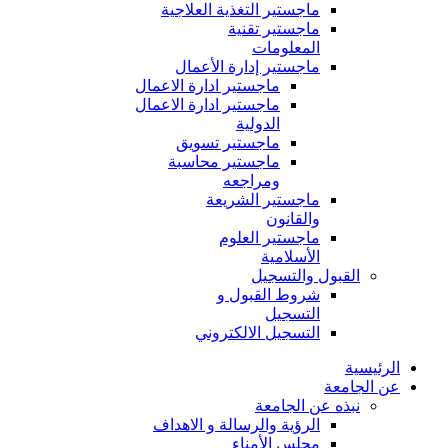
ماجستير التغذية العلاجية
ماجستير تقنية
المعلومات
ماجستير إدارة الأعمال
ماجستير ادارة الاعمال
ماجستير ادارة الاعمال
الدولية
ماجستير تسويق
ماجستير محاسبة
ومراجعه
ماجستير الشريعة
والقانون
ماجستير العلوم
الأسلامية
القبول والتسجيل
شروط القبول و
التسجيل
التسجيل الالكتروني
الرئيسية
عن الجامعة
نبذه عن الجامعة
الرؤية والرسالة و الاهداف
مجلس الأمناء