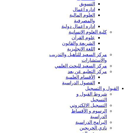
التسويق
اداره اعمال
العلوم المالية
والمصرفية
اداره اعمال دولية
كلية العلوم الإنسانية
علوم القرآن
الشريعة والقانون
اللغة الإنجليزية
مركز السعيد للتأهيل والتدريب
والاستشارات
مركز السعيد للبحث العلمي
مركز التعليم عن بعد
الأقسام العلمية
الفصول الدراسية
القبول و التسجيل
شروط القبول و
التسجيل
التسجيل الإلكتروني
الرسوم و الأقساط
الدراسية
البرامج الدراسية
نادي الخريجين