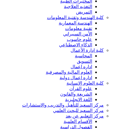
المختبرات الطبية
التغذيه العلاجية
التمريض
كلية الهندسة وتقنية المعلومات
الهندسة المعمارية
تقنية معلومات
الأمن السيبراني
علوم حاسوب
الذكاء الاصطناعي
كلية إدارة الأعمال
المحاسبة
التسويق
اداره اعمال
العلوم المالية والمصرفية
اداره اعمال دولية
كلية العلوم الإنسانية
علوم القرآن
الشريعة والقانون
اللغة الإنجليزية
مركز السعيد للتأهيل والتدريب والاستشارات
مركز السعيد للبحث العلمي
مركز التعليم عن بعد
الأقسام العلمية
الفصول الدراسية