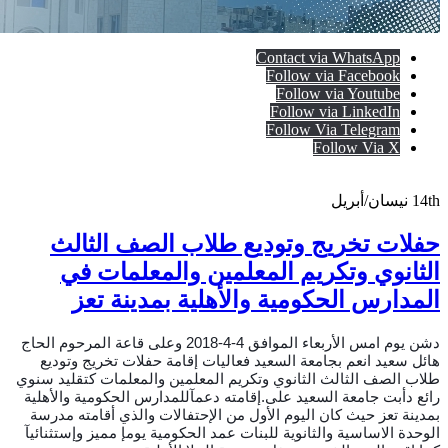
Contact via WhatsApp
Follow via Facebook
Follow via Youtube
Follow via LinkedIn
Follow Via Telegram
Follow Via X
14th
نيسان/أبريل
حفلات تخريج وتوديع طلاب الصف الثالث
الثانوي وتكريم المعلمين والمعلمات في
المدارس الحكومية والأهلية بمدينة تعز
دشن يوم امس الأربعاء الموافق 4-4-2018 وعلى قاعة المرحوم الحاج
هائل سعيد انعم بجامعة السعيد فعاليات إقامة حفلات تخريج وتوديع
طلاب الصف الثالث الثانوي وتكريم المعلمين والمعلمات كتقليد سنوي
رائع دأبت جامعة السعيد على.إقامته دعمآللمدارس الحكومية والأهلية
بمدينة تعز حيث كان اليوم الأول من الإحتفالات والذي أقامته مدرسة
الوحدة الاساسية والثانوية للبنات عمد الحكومية يومإ مميز وإستثنائيآ