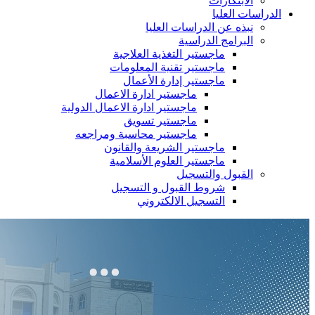
الابتكارات
الدراسات العليا
نبذه عن الدراسات العليا
البرامج الدراسية
ماجستير التغذية العلاجية
ماجستير تقنية المعلومات
ماجستير إدارة الأعمال
ماجستير ادارة الاعمال
ماجستير ادارة الاعمال الدولية
ماجستير تسويق
ماجستير محاسبة ومراجعه
ماجستير الشريعة والقانون
ماجستير العلوم الأسلامية
القبول والتسجيل
شروط القبول و التسجيل
التسجيل الالكتروني