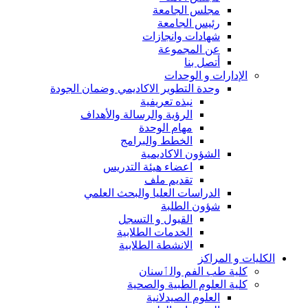
مجلس الجامعة
رئيس الجامعة
شهادات وانجازات
عن المجموعة
أتصل بنا
الإدارات و الوحدات
وحدة التطوير الاكاديمي وضمان الجودة
نبذه تعريفية
الرؤية والرسالة والأهداف
مهام الوحدة
الخطط والبرامج
الشؤون الاكاديمية
اعضاء هيئة التدريس
تقديم ملف
الدراسات العليا والبحث العلمي
شؤون الطلبة
القبول و التسجل
الخدمات الطلابية
الانشطة الطلابية
الكليات و المراكز
كلية طب الفم والٲسنان
كلية العلوم الطبية والصحية
العلوم الصيدلانية