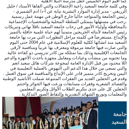
كما اقيم اليوم الخميس حفل مدرسة النبلا الأهلية
وفي كلمة جامعة السعيد راعية الإحتفالات والتي القاها الأستاد / خليل
الزريقي - مدير إدارة الموارد البشرية نيابة عن آ-د/ ادم الشميري -
رئيس الجامعة والمتواجد حاليآ خارج الوطن في مهمة عمل رسمية
.رحب في مستهلها بممثلي السلطة المحلية والشخصيات الإجتماعية
بالمحافظة وأولياء الأمور في رحاب جامعة السعيد ناقلآ تهاني وتبريكات
رئيس الجامعة لأبنائه الخريجين متمنيآ لهم حياة علمية حافلة بالتميز
والإبداع .مستعرضآ في كلمته مراحل التطورات التي مرت بها جامعة
السعيد منذ انشائها ككلية للعلوم الإسلامية في عام 2004 حتى اليوم
والتي صارت فيها جامعة مرموقة ومعترف بها عربيآ ومنافسة لآرقى
الجامعات الإقليمية وذلك بما تمتلكه من كادر تدريسي ذو كفاءة عالية
وما تحتويه من منشأت وعيادات ومعامل مجهزة بأحدث الآجهزة والدعم
اللا محدود من قبل الإدارة العامة لمجوعة شركات هائل سعيد انعم
والتي تسعى من خلال هذا الدعم الى النهوض بالعملية التعليمية في
اليمن وتخريج كادر متميز قادر على الإبداع والمنافسة في سوق العمل .
وقدم في الحفلين العديد من الفقرات المتنوعة شملت الآناشيد الوطنية
والقصائد الشعرية وفقرات مسابقات وزعت فيها الجوائز واختتم
الحفلين كل على حدى بتكريم الطلاب الأوائل وتكريم المعلمين
والمعلمات وتوزيع الشهائد التقديرية وإلتقاط الصور التذكارية .
جامعة
السعيد