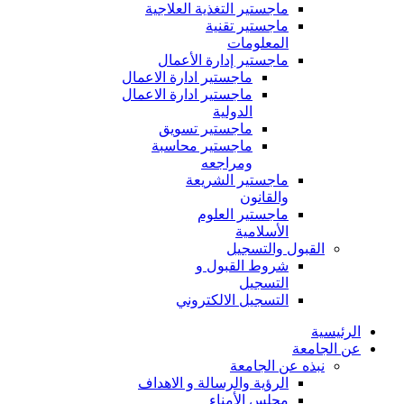
ماجستير التغذية العلاجية
ماجستير تقنية
المعلومات
ماجستير إدارة الأعمال
ماجستير ادارة الاعمال
ماجستير ادارة الاعمال
الدولية
ماجستير تسويق
ماجستير محاسبة
ومراجعه
ماجستير الشريعة
والقانون
ماجستير العلوم
الأسلامية
القبول والتسجيل
شروط القبول و
التسجيل
التسجيل الالكتروني
الرئيسية
عن الجامعة
نبذه عن الجامعة
الرؤية والرسالة و الاهداف
مجلس الأمناء