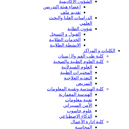
الشؤون الاكاديمية
اعضاء هيئة التدريس
تقديم ملف
الدراسات العليا والبحث
العلمي
شؤون الطلبة
القبول و التسجل
الخدمات الطلابية
الانشطة الطلابية
الكليات و المراكز
كلية طب الفم والٲسنان
كلية العلوم الطبية والصحية
العلوم الصيدلانية
المختبرات الطبية
التغذيه العلاجية
التمريض
كلية الهندسة وتقنية المعلومات
الهندسة المعمارية
تقنية معلومات
الأمن السيبراني
علوم حاسوب
الذكاء الاصطناعي
كلية إدارة الأعمال
المحاسبة