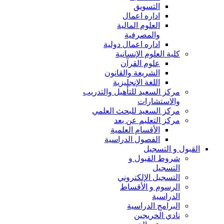
التسويق
اداره اعمال
العلوم المالية
والمصرفية
اداره اعمال دولية
كلية العلوم الإنسانية
علوم القرآن
الشريعة والقانون
اللغة الإنجليزية
مركز السعيد للتأهيل والتدريب
والاستشارات
مركز السعيد للبحث العلمي
مركز التعليم عن بعد
الأقسام العلمية
الفصول الدراسية
القبول و التسجيل
شروط القبول و
التسجيل
التسجيل الإلكتروني
الرسوم و الأقساط
الدراسية
البرامج الدراسية
نادي الخريجين