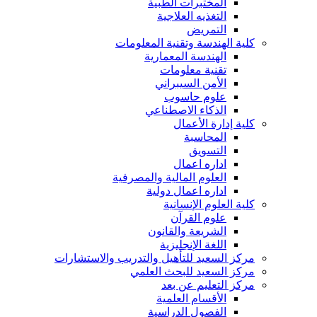
المختبرات الطبية
التغذيه العلاجية
التمريض
كلية الهندسة وتقنية المعلومات
الهندسة المعمارية
تقنية معلومات
الأمن السيبراني
علوم حاسوب
الذكاء الاصطناعي
كلية إدارة الأعمال
المحاسبة
التسويق
اداره اعمال
العلوم المالية والمصرفية
اداره اعمال دولية
كلية العلوم الإنسانية
علوم القرآن
الشريعة والقانون
اللغة الإنجليزية
مركز السعيد للتأهيل والتدريب والاستشارات
مركز السعيد للبحث العلمي
مركز التعليم عن بعد
الأقسام العلمية
الفصول الدراسية