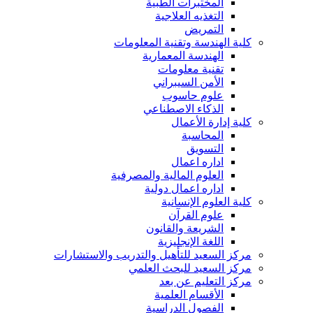
المختبرات الطبية
التغذيه العلاجية
التمريض
كلية الهندسة وتقنية المعلومات
الهندسة المعمارية
تقنية معلومات
الأمن السيبراني
علوم حاسوب
الذكاء الاصطناعي
كلية إدارة الأعمال
المحاسبة
التسويق
اداره اعمال
العلوم المالية والمصرفية
اداره اعمال دولية
كلية العلوم الإنسانية
علوم القرآن
الشريعة والقانون
اللغة الإنجليزية
مركز السعيد للتأهيل والتدريب والاستشارات
مركز السعيد للبحث العلمي
مركز التعليم عن بعد
الأقسام العلمية
الفصول الدراسية