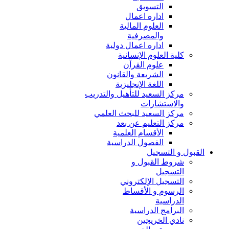
التسويق
اداره اعمال
العلوم المالية
والمصرفية
اداره اعمال دولية
كلية العلوم الإنسانية
علوم القرآن
الشريعة والقانون
اللغة الإنجليزية
مركز السعيد للتأهيل والتدريب
والاستشارات
مركز السعيد للبحث العلمي
مركز التعليم عن بعد
الأقسام العلمية
الفصول الدراسية
القبول و التسجيل
شروط القبول و
التسجيل
التسجيل الإلكتروني
الرسوم و الأقساط
الدراسية
البرامج الدراسية
نادي الخريجين