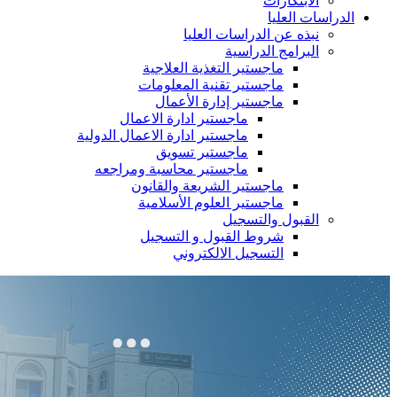
الابتكارات
الدراسات العليا
نبذه عن الدراسات العليا
البرامج الدراسية
ماجستير التغذية العلاجية
ماجستير تقنية المعلومات
ماجستير إدارة الأعمال
ماجستير ادارة الاعمال
ماجستير ادارة الاعمال الدولية
ماجستير تسويق
ماجستير محاسبة ومراجعه
ماجستير الشريعة والقانون
ماجستير العلوم الأسلامية
القبول والتسجيل
شروط القبول و التسجيل
التسجيل الالكتروني