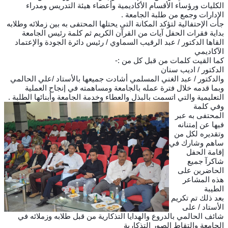
الكليات ورؤساء الأقسام الأكاديمية وأعضاء هيئة التدريس ومدراء
الإدارات وجمع من طلبة الجامعة .
جأت الإحتفالية لتؤكد المكانة التي يحتلها المحتفى به بين زملائه وطلابه
بداية فقرات الحفل آيات من القرآن الكريم ثم كلمة رئيس الجامعة
القاها الدكتور / عبد الرقيب السماوي / رئيس دائرة الجودة والإعتماد
الآكاديمي
كما القيت كلمات من قبل كل من :-
الدكتور / اديب سنان
والدكتور / عبد الغني المسلمي أشادت جميعها بالأستاد /علي الحالمي
وبما قدمه خلال فترة عمله بالجامعة ومساهمته في إنجاح العملية
التعليمية والتي اتسمت بالبذل والعطاء وخدمة الجامعة وأبنائها الطلبة .
وفي كلمة
المحتفى به عبر
فيها عن إمتنانه
وتقديره لكل من
ساهم وشارك في
إقامة الحفل
شاكرآ جميع
الحاضرين على
هذه المشاعر
الطيبة
بعد ذلك تم تكريم
الأستاد / على
شائف الحالمي بالدروع والهدايا التذكارية من قبل طلابه وزملائه في
الجامعة والتقاط الصور التذكارية