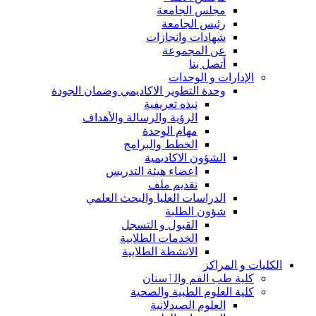
مجلس الجامعة
رئيس الجامعة
شهادات وانجازات
عن المجموعة
أتصل بنا
الإدارات و الوحدات
وحدة التطوير الاكاديمي وضمان الجودة
نبذه تعريفية
الرؤية والرسالة والأهداف
مهام الوحدة
الخطط والبرامج
الشؤون الاكاديمية
اعضاء هيئة التدريس
تقديم ملف
الدراسات العليا والبحث العلمي
شؤون الطلبة
القبول و التسجل
الخدمات الطلابية
الانشطة الطلابية
الكليات و المراكز
كلية طب الفم والٲسنان
كلية العلوم الطبية والصحية
العلوم الصيدلانية