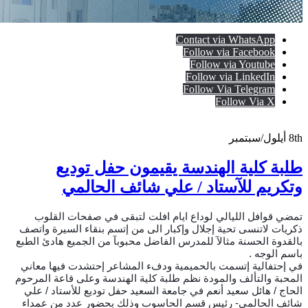
Contact via WhatsApp
Follow via Facebook
Follow via Youtube
Follow via LinkedIn
Follow Via Telegram
Follow Via X
8th
أيلول/سبتمبر
طلبة كلية الهندسة يقيمون حفل توديع
وتكريم للآستاد / علي شائف الحالمي
تمضي قوافل الليالي لوداع ايام افلت لتبقى في صفحات القلوب
ذكريات لاتنسى تحية إجلال وإكبار الى من إتسم بنقاء السيرة واتصف
بالقدوة الحسنة مثالآ للمدرس الفاضل محبوبآ من الجميع هادئ الطبع
باسم الوجه .
في إحتفالية إتسمت بالحميمية ودفء المشاعر إحتشدت فيها معاني
المحبة والتألف والمودة نظم طلبة كلية الهندسة وعلى قاعة المرحوم
الحاج / هائل سعيد أنعم في جامعة السعيد حفل توديع للأستاد / علي
شائف الحالمي- رئيس قسم الحاسوب وذلك بحضور عدد من عمداء