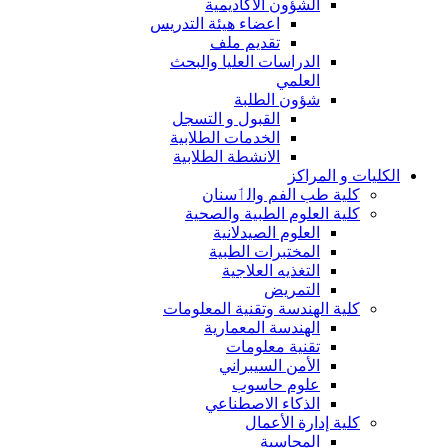
الشؤون الاكاديمية
اعضاء هيئة التدريس
تقديم ملف
الدراسات العليا والبحث
العلمي
شؤون الطلبة
القبول و التسجل
الخدمات الطلابية
الانشطة الطلابية
الكليات و المراكز
كلية طب الفم والٲسنان
كلية العلوم الطبية والصحية
العلوم الصيدلانية
المختبرات الطبية
التغذيه العلاجية
التمريض
كلية الهندسة وتقنية المعلومات
الهندسة المعمارية
تقنية معلومات
الأمن السيبراني
علوم حاسوب
الذكاء الاصطناعي
كلية إدارة الأعمال
المحاسبة