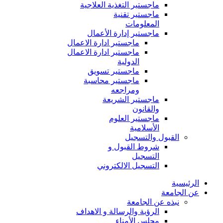
ماجستير التغذية العلاجية
ماجستير تقنية
المعلومات
ماجستير إدارة الأعمال
ماجستير ادارة الاعمال
ماجستير ادارة الاعمال
الدولية
ماجستير تسويق
ماجستير محاسبة
ومراجعه
ماجستير الشريعة
والقانون
ماجستير العلوم
الأسلامية
القبول والتسجيل
شروط القبول و
التسجيل
التسجيل الالكتروني
الرئيسية
عن الجامعة
نبذه عن الجامعة
الرؤية والرسالة و الاهداف
مجلس الأمناء