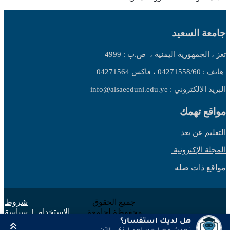
جامعة السعيد
تعز ، الجمهورية اليمنية ،
ص.ب : 4999
هاتف : 04271558/60 ، فاكس 04271564
البريد الإلكتروني : info@alsaeeduni.edu.ye
مواقع تهمك
التعليم عن بعد
المجلة الإكترونية
مواقع ذات صله
جميع الحقوق
شروط
محفوظة لجامعة
الاستخدام
|
سياسة
السعيد 2025 ©
الخصوصية
هل لديك استفسار؟