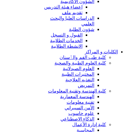
الشؤون الاكاديمية
اعضاء هيئة التدريس
تقديم ملف
الدراسات العليا والبحث
العلمي
شؤون الطلبة
القبول و التسجل
الخدمات الطلابية
الانشطة الطلابية
الكليات و المراكز
كلية طب الفم والٲسنان
كلية العلوم الطبية والصحية
العلوم الصيدلانية
المختبرات الطبية
التغذيه العلاجية
التمريض
كلية الهندسة وتقنية المعلومات
الهندسة المعمارية
تقنية معلومات
الأمن السيبراني
علوم حاسوب
الذكاء الاصطناعي
كلية إدارة الأعمال
المحاسبة