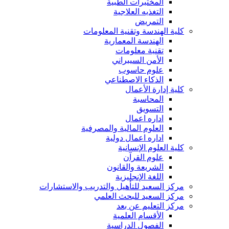
المختبرات الطبية
التغذيه العلاجية
التمريض
كلية الهندسة وتقنية المعلومات
الهندسة المعمارية
تقنية معلومات
الأمن السيبراني
علوم حاسوب
الذكاء الاصطناعي
كلية إدارة الأعمال
المحاسبة
التسويق
اداره اعمال
العلوم المالية والمصرفية
اداره اعمال دولية
كلية العلوم الإنسانية
علوم القرآن
الشريعة والقانون
اللغة الإنجليزية
مركز السعيد للتأهيل والتدريب والاستشارات
مركز السعيد للبحث العلمي
مركز التعليم عن بعد
الأقسام العلمية
الفصول الدراسية