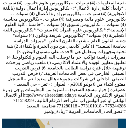
تقنية المعلومات (4) سنوات . - بكالوريوس علوم حاسوب (4) سنوات
. *رابعاً : كلية إدارة الأعمال*: - بكالوريوس إدارة أعمال دولية (باللغة
الانجليزية) (4) سنوات . - بكالوريوس إدارة الأعمال (4) سنوات . -
بكالوريوس علوم مالية ومصرفية (4) سنوات . - بكالوريوس محاسبة
(4) سنوات . - بكالوريوس تسويق (4) سنوات . *خامساً : كلية العلوم
الإنسانية*: *بكالوريوس علوم القرآن (4) سنوات* *بكالوريوس اللغة
الانجليزية (4) سنوات* *بكالوريوس شريعة وقانون (4) سنوات*. -
شعبة القانون العام. - شعبة القانون الخاص. *مميزات الدراسة
بجامعة السعيد:* 1) كادر أكاديمي من ذوي الخبرة والكفاءة. 2) بنية
تحتية وتجهيزات ومعامل هي الاحدث على مستوى الوطن. 3)
مقررات دراسية تواكب اخر ما توصلت اليه العلوم والتكنولوجيا. 4)
تطبيق معايير الجودة والاعتماد الاكاديمي. 5) ملعب رياضي ورحلات
ترفيهية خلال فترة دراسة الطالب بالجامعة. 6) فرص التدريب
الصيفي الخارجي في بعض الجامعات العربية. 7) فرص التدريب
الصيفي الداخلي في شركات مجموعة هائل سعيد انعم. - التسجيل
مفتوح ابتداء من 8 يوليو 2018م - العنوان : - تعز – حي السعيد -
عصيفرة ( جوار مسجد السعيد) . - للمزيد من المعلومات يرجى زيارة
الموقع الإلكتروني للجامعة http://www.alsaeeduni.edu.ye أو الاتصال
الهاتفي او عبر الواتس آب على احد الارقام التالية : 711558259 –
775244286 - 773101018 - 771280118 #جامعة_السعيد
#عضو_اتحاد_الجامعات_العربية #ريادة_وتميز