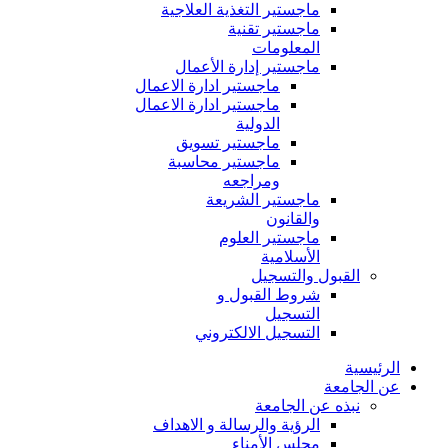
ماجستير التغذية العلاجية
ماجستير تقنية
المعلومات
ماجستير إدارة الأعمال
ماجستير ادارة الاعمال
ماجستير ادارة الاعمال
الدولية
ماجستير تسويق
ماجستير محاسبة
ومراجعه
ماجستير الشريعة
والقانون
ماجستير العلوم
الأسلامية
القبول والتسجيل
شروط القبول و
التسجيل
التسجيل الالكتروني
الرئيسية
عن الجامعة
نبذه عن الجامعة
الرؤية والرسالة و الاهداف
مجلس الأمناء