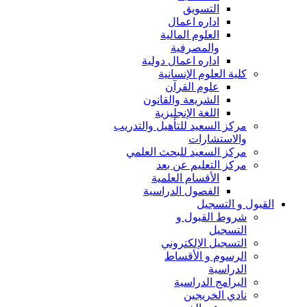
التسويق
اداره اعمال
العلوم المالية
والمصرفية
اداره اعمال دولية
كلية العلوم الإنسانية
علوم القرآن
الشريعة والقانون
اللغة الإنجليزية
مركز السعيد للتأهيل والتدريب
والاستشارات
مركز السعيد للبحث العلمي
مركز التعليم عن بعد
الأقسام العلمية
الفصول الدراسية
القبول و التسجيل
شروط القبول و
التسجيل
التسجيل الإلكتروني
الرسوم و الأقساط
الدراسية
البرامج الدراسية
نادي الخريجين