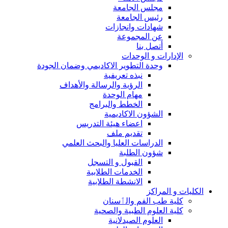
مجلس الجامعة
رئيس الجامعة
شهادات وانجازات
عن المجموعة
أتصل بنا
الإدارات و الوحدات
وحدة التطوير الاكاديمي وضمان الجودة
نبذه تعريفية
الرؤية والرسالة والأهداف
مهام الوحدة
الخطط والبرامج
الشؤون الاكاديمية
اعضاء هيئة التدريس
تقديم ملف
الدراسات العليا والبحث العلمي
شؤون الطلبة
القبول و التسجل
الخدمات الطلابية
الانشطة الطلابية
الكليات و المراكز
كلية طب الفم والٲسنان
كلية العلوم الطبية والصحية
العلوم الصيدلانية