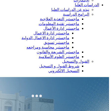
الابتكارات
الدراسات العليا
نبذه عن الدراسات العليا
البرامج الدراسية
ماجستير التغذية العلاجية
ماجستير تقنية المعلومات
ماجستير إدارة الأعمال
ماجستير ادارة الاعمال
ماجستير ادارة الاعمال الدولية
ماجستير تسويق
ماجستير محاسبة ومراجعه
ماجستير الشريعة والقانون
ماجستير العلوم الأسلامية
القبول والتسجيل
شروط القبول و التسجيل
التسجيل الالكتروني