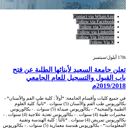
Contact via WhatsApp
Follow via Facebook
Follow via Youtube
Follow via LinkedIn
Follow Via Telegram
Follow Via X
17th
أيلول/سبتمبر
تعلن جامعة السعيد لأبنائها الطلبة عن فتح
باب القبول والتسجيل للعام الجامعي
2019/2018م
في جميع كليات وأقسام الجامعة: *أولاً : كلية طب الفم والأسنان* -
بكالوريوس طب الفم والأسنان (5) سنوات . *ثانياً: كلية العلوم
الطبية والصحية*: - بكالوريوس صيدلة (5) سنوات . - بكالوريوس
مختبرات طبية (4) سنوات . - بكالوريوس تغذية علاجية (4) سنوات . -
بكالوريوس تمريض (4) سنوات . *ثالثاً : كلية الهندسة وتقنية
المعلومات:* - بكالوريوس هندسة معمارية (5) سنوات . - بكالوريوس