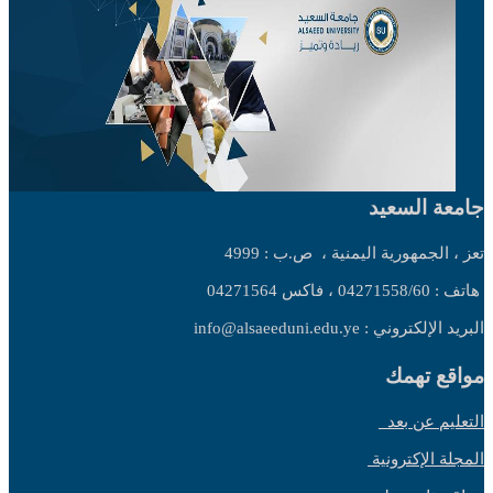
جامعة السعيد
تعز ، الجمهورية اليمنية ،
ص.ب : 4999
هاتف : 04271558/60 ، فاكس 04271564
البريد الإلكتروني : info@alsaeeduni.edu.ye
مواقع تهمك
التعليم عن بعد
المجلة الإكترونية