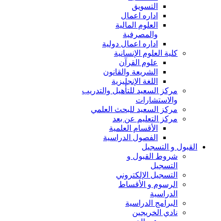
التسويق
اداره اعمال
العلوم المالية
والمصرفية
اداره اعمال دولية
كلية العلوم الإنسانية
علوم القرآن
الشريعة والقانون
اللغة الإنجليزية
مركز السعيد للتأهيل والتدريب
والاستشارات
مركز السعيد للبحث العلمي
مركز التعليم عن بعد
الأقسام العلمية
الفصول الدراسية
القبول و التسجيل
شروط القبول و
التسجيل
التسجيل الإلكتروني
الرسوم و الأقساط
الدراسية
البرامج الدراسية
نادي الخريجين