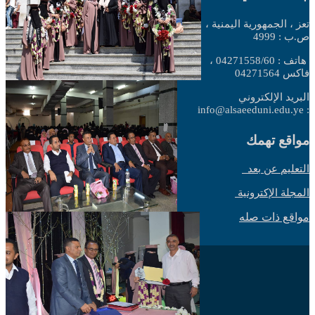
تعز ، الجمهورية اليمنية ،
ص.ب : 4999
هاتف : 04271558/60 ،
فاكس 04271564
البريد الإلكتروني
: info@alsaeeduni.edu.ye
مواقع تهمك
التعليم عن بعد
المجلة الإكترونية
مواقع ذات صله