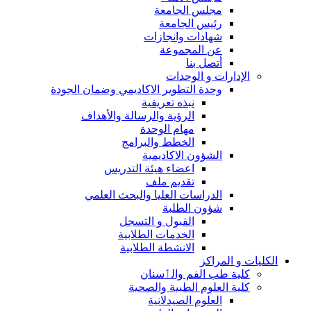
مجلس الجامعة
رئيس الجامعة
شهادات وانجازات
عن المجموعة
أتصل بنا
الإدارات و الوحدات
وحدة التطوير الاكاديمي وضمان الجودة
نبذه تعريفية
الرؤية والرسالة والأهداف
مهام الوحدة
الخطط والبرامج
الشؤون الاكاديمية
اعضاء هيئة التدريس
تقديم ملف
الدراسات العليا والبحث العلمي
شؤون الطلبة
القبول و التسجل
الخدمات الطلابية
الانشطة الطلابية
الكليات و المراكز
كلية طب الفم والٲسنان
كلية العلوم الطبية والصحية
العلوم الصيدلانية