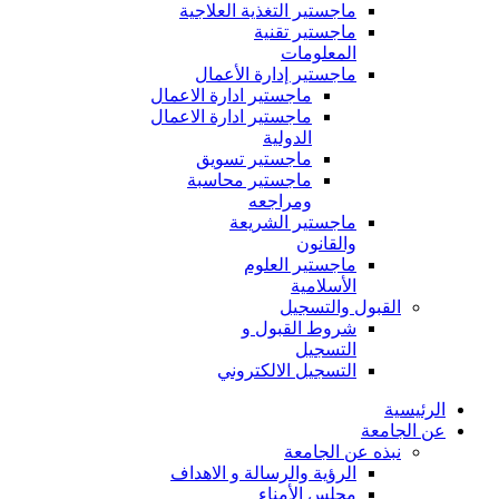
ماجستير التغذية العلاجية
ماجستير تقنية
المعلومات
ماجستير إدارة الأعمال
ماجستير ادارة الاعمال
ماجستير ادارة الاعمال
الدولية
ماجستير تسويق
ماجستير محاسبة
ومراجعه
ماجستير الشريعة
والقانون
ماجستير العلوم
الأسلامية
القبول والتسجيل
شروط القبول و
التسجيل
التسجيل الالكتروني
الرئيسية
عن الجامعة
نبذه عن الجامعة
الرؤية والرسالة و الاهداف
مجلس الأمناء