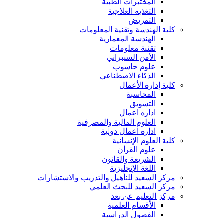
المختبرات الطبية
التغذيه العلاجية
التمريض
كلية الهندسة وتقنية المعلومات
الهندسة المعمارية
تقنية معلومات
الأمن السيبراني
علوم حاسوب
الذكاء الاصطناعي
كلية إدارة الأعمال
المحاسبة
التسويق
اداره اعمال
العلوم المالية والمصرفية
اداره اعمال دولية
كلية العلوم الإنسانية
علوم القرآن
الشريعة والقانون
اللغة الإنجليزية
مركز السعيد للتأهيل والتدريب والاستشارات
مركز السعيد للبحث العلمي
مركز التعليم عن بعد
الأقسام العلمية
الفصول الدراسية