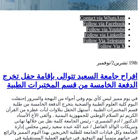
Contact via WhatsApp
Follow via Facebook
Follow via Youtube
Follow via LinkedIn
Follow Via Telegram
Follow Via X
19th
تشرين2/نوفمبر
افراح جامعة السعيد تتوالى بإقامة حفل تخرج
الدفعة الخامسة من قسم المختبرات الطبية
في يوم مميز ليس كأي يوم وفي أجواء من البهجة والسرور إحتفلت
اليوم كلية العلوم الطبية والصحية بتخرج الدفعة الخامسة من طلبة
قسم المختبرات الطبية . أستهل الحفل بتلاوات ايآت عطره من القرآن
الكريم ثم السلام الوطني للجمهورية اليمنية . وألقى الأخ الأستاد
الدكتور / ادم الشميري - رئيس الجامعة كلمة نقل من خلالها تهاني
وتبريكات الوالد الفاضل / عبد الله عبده سعيد رئيس مجلس إدارة
الجامعة وكل قيادات الجامعة للطلبة الخريجين بهذا اليوم المميز والرائع
في حياتهم متمنيآ لهم التوفيق في حياتهم العملية المستقبلية في