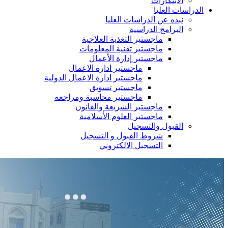
الابتكارات
الدراسات العليا
نبذه عن الدراسات العليا
البرامج الدراسية
ماجستير التغذية العلاجية
ماجستير تقنية المعلومات
ماجستير إدارة الأعمال
ماجستير ادارة الاعمال
ماجستير ادارة الاعمال الدولية
ماجستير تسويق
ماجستير محاسبة ومراجعه
ماجستير الشريعة والقانون
ماجستير العلوم الأسلامية
القبول والتسجيل
شروط القبول و التسجيل
التسجيل الالكتروني