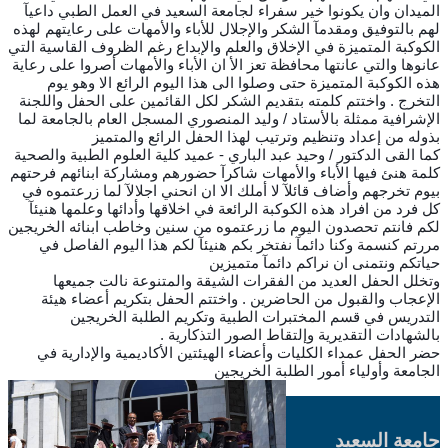
الميدان وان يكونوا خير سفراء لجامعة السعيد في العمل الطبي داعيآ
لهم بالتوفيق ومقدمآ الشكر والإجلال للأباء والأمهات على رعايتهم لهذه
الكوكبة المتميزة في الإخلاق والعلم والإبداع رغم الظروف القاسية التي
عانوها والتي عانتها محافظة تعز الأ ان الأباء والأمهات أصروا على رعاية
هذه الكوكبة المتميزة حتى وصلوا الى هذا اليوم الرائع الا وهو يوم
التخرج . واختتم كلمته بتقديم الشكر لكل القائمين على الحفل واللجنة
الإشرافية ممثلة بالأستاد / وليد المنصوري المسجل العام بالجامعة لما
بذوله من إعداد وتنظيم وترتيب لهذا الحفل الرائع والمتميز
كما القى الدكتور / وحيد عبد الباري - عميد كلية العلوم الطبية والصحية
كلمة هنئ فيها الأباء والأمهات شاكرآ حضورهم ومشاركة ابنائهم فرحتهم
بيوم تخرجهم وأضاف قائلآ لا أملك الا ان انحني اجلالآ لما زرعتموه في
كل فرد من افراد هذه الكوكبة الرائعة في اخلاقها وأدائها وعلمها هنيئآ
لكم فانتم تحصدون اليوم ما زرعتموه من سنين وخاطب ابنائه الخريجين
مررتم كنسمة وكنا دائمآ نفتخر بكم هنيئآ لكم هذا اليوم الفاصل في
حياتكم ونتمنى ان نراكم دائمآ متميزين
وتخلل الحفل العديد من الفقرات الشيقة والمتنوعة نالت جميعها
الإعجاب والقبول من الحاضرين . واختتم الحفل بتكريم أعضاء هيئة
التدريس في قسم المختبرات الطبية وتكريم الطلبة الخريجين
بالشهادات التقديرية وإلتقاط الصور التذكارية .
حضر الحفل عمداء الكليات وأعضاء الهيئتين الأكاديمية والإدارية في
الجامعة وأولياء أمور الطلبة الخريجين
جامعة السعيد