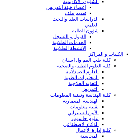
الشؤون الاكاديمية
اعضاء هيئة التدريس
تقديم ملف
الدراسات العليا والبحث
العلمي
شؤون الطلبة
القبول و التسجل
الخدمات الطلابية
الانشطة الطلابية
الكليات و المراكز
كلية طب الفم والٲسنان
كلية العلوم الطبية والصحية
العلوم الصيدلانية
المختبرات الطبية
التغذيه العلاجية
التمريض
كلية الهندسة وتقنية المعلومات
الهندسة المعمارية
تقنية معلومات
الأمن السيبراني
علوم حاسوب
الذكاء الاصطناعي
كلية إدارة الأعمال
المحاسبة