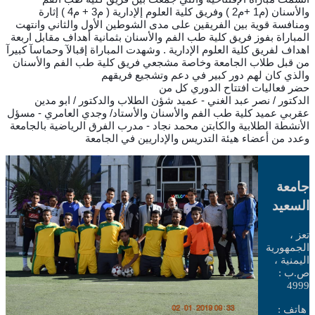
والأسنان (م1 +م2 ) وفريق كلية العلوم إلإدارية ( م3 + م4 ) إثارة
ومنافسة قوية بين الفريقين على مدى الشوطين الأول والثاني وانتهت
المباراة بفوز فريق كلية طب الفم والأسنان بثمانية أهداف مقابل اربعة
اهداف لفريق كلية العلوم الإدارية . وشهدت المباراة إقبالآ وحماسآ كبيرآ
من قبل طلاب الجامعة وخاصة مشجعي فريق كلية طب الفم والأسنان
والذي كان لهم دور كبير في دعم وتشجيع فريقهم
حضر فعاليات افتتاح الدوري كل من
الدكتور / نصر عبد الغني - عميد شؤن الطلاب والدكتور / ابو مدين
عقربي عميد كلية طب الفم والأسنان والأستاد/ وجدي العامري - مسؤل
الأنشطة الطلابية والكابتن محمد نجاد - مدرب الفرق الرياضية بالجامعة
وعدد من أعضاء هيئة التدريس والإداريين في الجامعة
جامعة
السعيد
تعز ،
الجمهورية
اليمنية ،
ص.ب :
4999
هاتف :