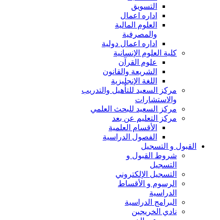
التسويق
اداره اعمال
العلوم المالية
والمصرفية
اداره اعمال دولية
كلية العلوم الإنسانية
علوم القرآن
الشريعة والقانون
اللغة الإنجليزية
مركز السعيد للتأهيل والتدريب
والاستشارات
مركز السعيد للبحث العلمي
مركز التعليم عن بعد
الأقسام العلمية
الفصول الدراسية
القبول و التسجيل
شروط القبول و
التسجيل
التسجيل الإلكتروني
الرسوم و الأقساط
الدراسية
البرامج الدراسية
نادي الخريجين