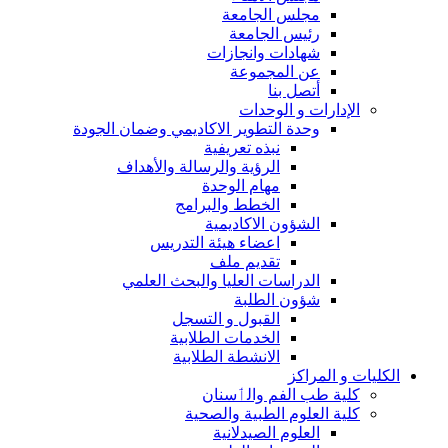
مجلس الجامعة
رئيس الجامعة
شهادات وانجازات
عن المجموعة
أتصل بنا
الإدارات و الوحدات
وحدة التطوير الاكاديمي وضمان الجودة
نبذه تعريفية
الرؤية والرسالة والأهداف
مهام الوحدة
الخطط والبرامج
الشؤون الاكاديمية
اعضاء هيئة التدريس
تقديم ملف
الدراسات العليا والبحث العلمي
شؤون الطلبة
القبول و التسجل
الخدمات الطلابية
الانشطة الطلابية
الكليات و المراكز
كلية طب الفم والٲسنان
كلية العلوم الطبية والصحية
العلوم الصيدلانية