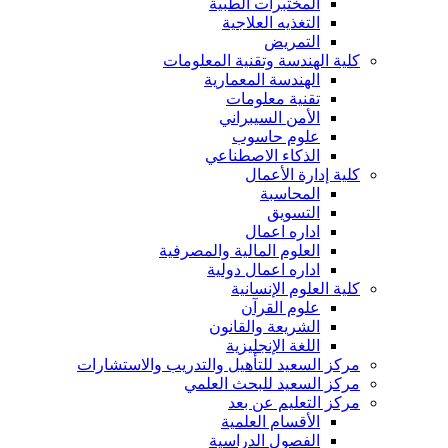
المختبرات الطبية
التغذيه العلاجية
التمريض
كلية الهندسة وتقنية المعلومات
الهندسة المعمارية
تقنية معلومات
الأمن السيبراني
علوم حاسوب
الذكاء الاصطناعي
كلية إدارة الأعمال
المحاسبة
التسويق
اداره اعمال
العلوم المالية والمصرفية
اداره اعمال دولية
كلية العلوم الإنسانية
علوم القرآن
الشريعة والقانون
اللغة الإنجليزية
مركز السعيد للتأهيل والتدريب والاستشارات
مركز السعيد للبحث العلمي
مركز التعليم عن بعد
الأقسام العلمية
الفصول الدراسية