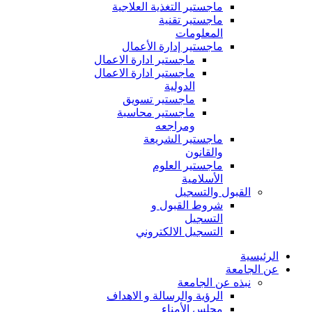
ماجستير التغذية العلاجية
ماجستير تقنية
المعلومات
ماجستير إدارة الأعمال
ماجستير ادارة الاعمال
ماجستير ادارة الاعمال
الدولية
ماجستير تسويق
ماجستير محاسبة
ومراجعه
ماجستير الشريعة
والقانون
ماجستير العلوم
الأسلامية
القبول والتسجيل
شروط القبول و
التسجيل
التسجيل الالكتروني
الرئيسية
عن الجامعة
نبذه عن الجامعة
الرؤية والرسالة و الاهداف
مجلس الأمناء