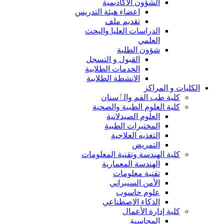
الشؤون الاكاديمية
اعضاء هيئة التدريس
تقديم ملف
الدراسات العليا والبحث
العلمي
شؤون الطلبة
القبول و التسجل
الخدمات الطلابية
الانشطة الطلابية
الكليات و المراكز
كلية طب الفم والٲسنان
كلية العلوم الطبية والصحية
العلوم الصيدلانية
المختبرات الطبية
التغذيه العلاجية
التمريض
كلية الهندسة وتقنية المعلومات
الهندسة المعمارية
تقنية معلومات
الأمن السيبراني
علوم حاسوب
الذكاء الاصطناعي
كلية إدارة الأعمال
المحاسبة