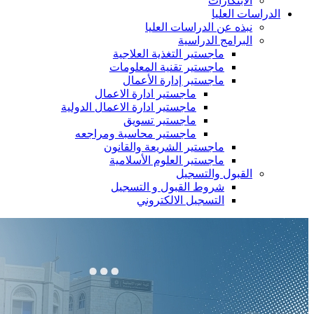
الابتكارات
الدراسات العليا
نبذه عن الدراسات العليا
البرامج الدراسية
ماجستير التغذية العلاجية
ماجستير تقنية المعلومات
ماجستير إدارة الأعمال
ماجستير ادارة الاعمال
ماجستير ادارة الاعمال الدولية
ماجستير تسويق
ماجستير محاسبة ومراجعه
ماجستير الشريعة والقانون
ماجستير العلوم الأسلامية
القبول والتسجيل
شروط القبول و التسجيل
التسجيل الالكتروني