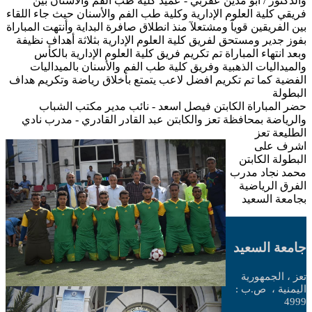
والدكتور / ابو مدين عقربي - عميد كلية طب الفم والأسنان بين
فريقي كلية العلوم الإدارية وكلية طب الفم والأسنان حيث جاء اللقاء
بين الفريقين قويآ ومشتعلآ منذ انطلاق صافرة البداية وأنتهت المباراة
بفوز جدير ومستحق لفريق كلية العلوم الإدارية بثلاثة أهداف نظيفة
وبعد انتهاء المباراة تم تكريم فريق كلية العلوم الإدارية بالكأس
والميداليات الذهبية وفريق كلية طب الفم والأسنان بالميداليات
الفضية كما تم تكريم افضل لاعب يتمتع بأخلاق رياضة وتكريم هداف
البطولة
حضر المباراة الكابتن فيصل اسعد - نائب مدير مكتب الشباب
والرياضة بمحافظة تعز والكابتن عبد القادر القادري - مدرب نادي
الطليعة تعز
اشرف على
البطولة الكابتن
محمد نجاد مدرب
الفرق الرياضية
بجامعة السعيد
جامعة السعيد
تعز ، الجمهورية
اليمنية ،
ص.ب :
4999