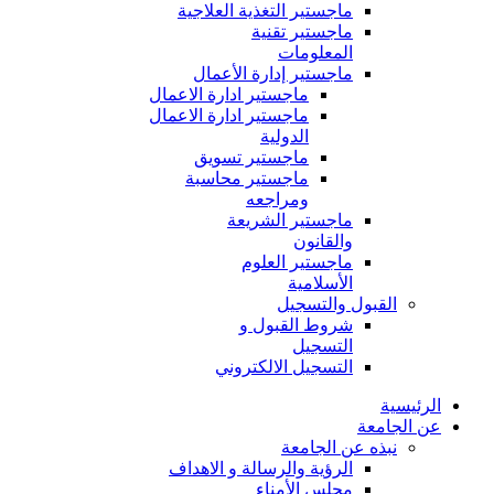
ماجستير التغذية العلاجية
ماجستير تقنية
المعلومات
ماجستير إدارة الأعمال
ماجستير ادارة الاعمال
ماجستير ادارة الاعمال
الدولية
ماجستير تسويق
ماجستير محاسبة
ومراجعه
ماجستير الشريعة
والقانون
ماجستير العلوم
الأسلامية
القبول والتسجيل
شروط القبول و
التسجيل
التسجيل الالكتروني
الرئيسية
عن الجامعة
نبذه عن الجامعة
الرؤية والرسالة و الاهداف
مجلس الأمناء