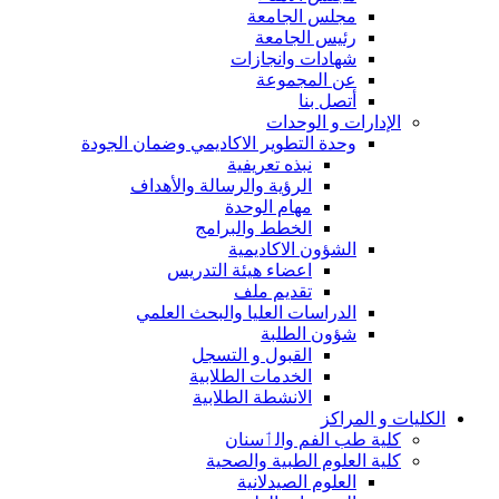
مجلس الجامعة
رئيس الجامعة
شهادات وانجازات
عن المجموعة
أتصل بنا
الإدارات و الوحدات
وحدة التطوير الاكاديمي وضمان الجودة
نبذه تعريفية
الرؤية والرسالة والأهداف
مهام الوحدة
الخطط والبرامج
الشؤون الاكاديمية
اعضاء هيئة التدريس
تقديم ملف
الدراسات العليا والبحث العلمي
شؤون الطلبة
القبول و التسجل
الخدمات الطلابية
الانشطة الطلابية
الكليات و المراكز
كلية طب الفم والٲسنان
كلية العلوم الطبية والصحية
العلوم الصيدلانية