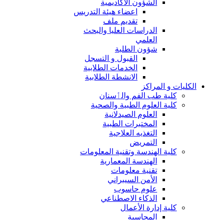
الشؤون الاكاديمية
اعضاء هيئة التدريس
تقديم ملف
الدراسات العليا والبحث
العلمي
شؤون الطلبة
القبول و التسجل
الخدمات الطلابية
الانشطة الطلابية
الكليات و المراكز
كلية طب الفم والٲسنان
كلية العلوم الطبية والصحية
العلوم الصيدلانية
المختبرات الطبية
التغذيه العلاجية
التمريض
كلية الهندسة وتقنية المعلومات
الهندسة المعمارية
تقنية معلومات
الأمن السيبراني
علوم حاسوب
الذكاء الاصطناعي
كلية إدارة الأعمال
المحاسبة