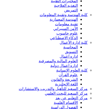
المختبرات الطبية
التغذيه العلاجية
التمريض
كلية الهندسة وتقنية المعلومات
الهندسة المعمارية
تقنية معلومات
الأمن السيبراني
علوم حاسوب
الذكاء الاصطناعي
كلية إدارة الأعمال
المحاسبة
التسويق
اداره اعمال
العلوم المالية والمصرفية
اداره اعمال دولية
كلية العلوم الإنسانية
علوم القرآن
الشريعة والقانون
اللغة الإنجليزية
مركز السعيد للتأهيل والتدريب والاستشارات
مركز السعيد للبحث العلمي
مركز التعليم عن بعد
الأقسام العلمية
الفصول الدراسية