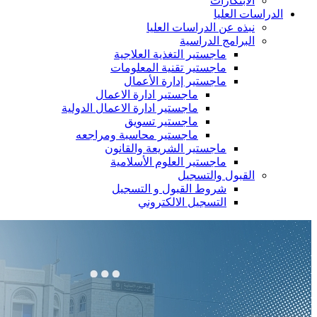
الابتكارات
الدراسات العليا
نبذه عن الدراسات العليا
البرامج الدراسية
ماجستير التغذية العلاجية
ماجستير تقنية المعلومات
ماجستير إدارة الأعمال
ماجستير ادارة الاعمال
ماجستير ادارة الاعمال الدولية
ماجستير تسويق
ماجستير محاسبة ومراجعه
ماجستير الشريعة والقانون
ماجستير العلوم الأسلامية
القبول والتسجيل
شروط القبول و التسجيل
التسجيل الالكتروني