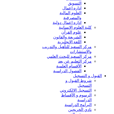
التسويق
اداره اعمال
العلوم المالية
والمصرفية
اداره اعمال دولية
كلية العلوم الإنسانية
علوم القرآن
الشريعة والقانون
اللغة الإنجليزية
مركز السعيد للتأهيل والتدريب
والاستشارات
مركز السعيد للبحث العلمي
مركز التعليم عن بعد
الأقسام العلمية
الفصول الدراسية
القبول و التسجيل
شروط القبول و
التسجيل
التسجيل الإلكتروني
الرسوم و الأقساط
الدراسية
البرامج الدراسية
نادي الخريجين