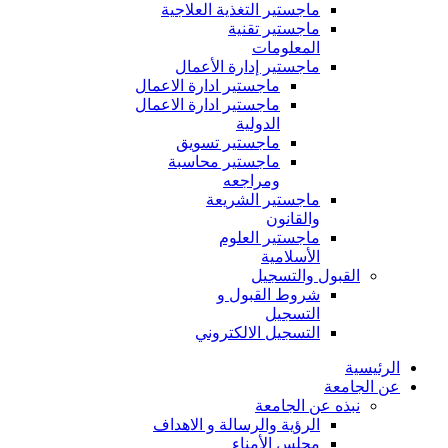
ماجستير التغذية العلاجية
ماجستير تقنية
المعلومات
ماجستير إدارة الأعمال
ماجستير ادارة الاعمال
ماجستير ادارة الاعمال
الدولية
ماجستير تسويق
ماجستير محاسبة
ومراجعه
ماجستير الشريعة
والقانون
ماجستير العلوم
الأسلامية
القبول والتسجيل
شروط القبول و
التسجيل
التسجيل الالكتروني
الرئيسية
عن الجامعة
نبذه عن الجامعة
الرؤية والرسالة و الاهداف
مجلس الأمناء