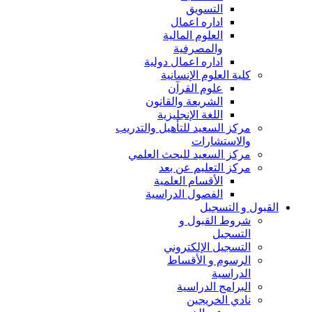
التسويق
اداره اعمال
العلوم المالية
والمصرفية
اداره اعمال دولية
كلية العلوم الإنسانية
علوم القرآن
الشريعة والقانون
اللغة الإنجليزية
مركز السعيد للتأهيل والتدريب
والاستشارات
مركز السعيد للبحث العلمي
مركز التعليم عن بعد
الأقسام العلمية
الفصول الدراسية
القبول و التسجيل
شروط القبول و
التسجيل
التسجيل الإلكتروني
الرسوم و الأقساط
الدراسية
البرامج الدراسية
نادي الخريجين