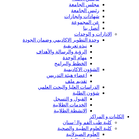
مجلس الجامعة
رئيس الجامعة
شهادات وانجازات
عن المجموعة
أتصل بنا
الإدارات و الوحدات
وحدة التطوير الاكاديمي وضمان الجودة
نبذه تعريفية
الرؤية والرسالة والأهداف
مهام الوحدة
الخطط والبرامج
الشؤون الاكاديمية
اعضاء هيئة التدريس
تقديم ملف
الدراسات العليا والبحث العلمي
شؤون الطلبة
القبول و التسجل
الخدمات الطلابية
الانشطة الطلابية
الكليات و المراكز
كلية طب الفم والٲسنان
كلية العلوم الطبية والصحية
العلوم الصيدلانية