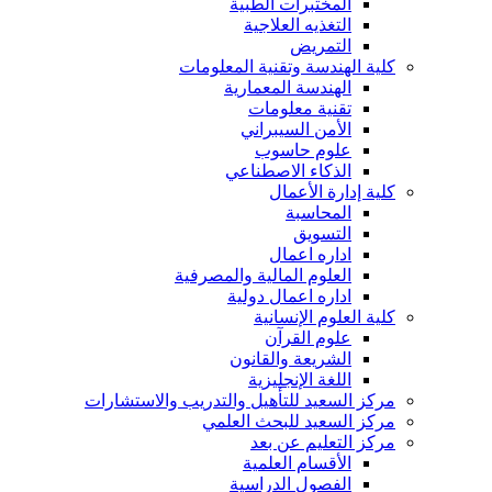
المختبرات الطبية
التغذيه العلاجية
التمريض
كلية الهندسة وتقنية المعلومات
الهندسة المعمارية
تقنية معلومات
الأمن السيبراني
علوم حاسوب
الذكاء الاصطناعي
كلية إدارة الأعمال
المحاسبة
التسويق
اداره اعمال
العلوم المالية والمصرفية
اداره اعمال دولية
كلية العلوم الإنسانية
علوم القرآن
الشريعة والقانون
اللغة الإنجليزية
مركز السعيد للتأهيل والتدريب والاستشارات
مركز السعيد للبحث العلمي
مركز التعليم عن بعد
الأقسام العلمية
الفصول الدراسية