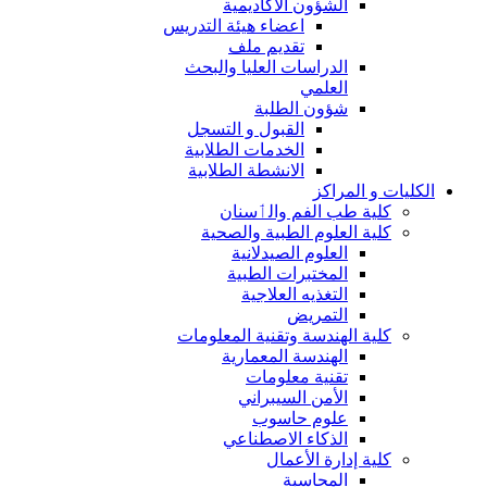
الشؤون الاكاديمية
اعضاء هيئة التدريس
تقديم ملف
الدراسات العليا والبحث
العلمي
شؤون الطلبة
القبول و التسجل
الخدمات الطلابية
الانشطة الطلابية
الكليات و المراكز
كلية طب الفم والٲسنان
كلية العلوم الطبية والصحية
العلوم الصيدلانية
المختبرات الطبية
التغذيه العلاجية
التمريض
كلية الهندسة وتقنية المعلومات
الهندسة المعمارية
تقنية معلومات
الأمن السيبراني
علوم حاسوب
الذكاء الاصطناعي
كلية إدارة الأعمال
المحاسبة