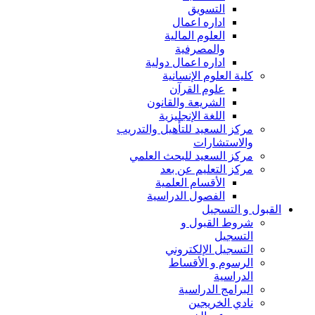
التسويق
اداره اعمال
العلوم المالية
والمصرفية
اداره اعمال دولية
كلية العلوم الإنسانية
علوم القرآن
الشريعة والقانون
اللغة الإنجليزية
مركز السعيد للتأهيل والتدريب
والاستشارات
مركز السعيد للبحث العلمي
مركز التعليم عن بعد
الأقسام العلمية
الفصول الدراسية
القبول و التسجيل
شروط القبول و
التسجيل
التسجيل الإلكتروني
الرسوم و الأقساط
الدراسية
البرامج الدراسية
نادي الخريجين