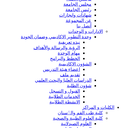
مجلس الجامعة
رئيس الجامعة
شهادات وانجازات
عن المجموعة
أتصل بنا
الإدارات و الوحدات
وحدة التطوير الاكاديمي وضمان الجودة
نبذه تعريفية
الرؤية والرسالة والأهداف
مهام الوحدة
الخطط والبرامج
الشؤون الاكاديمية
اعضاء هيئة التدريس
تقديم ملف
الدراسات العليا والبحث العلمي
شؤون الطلبة
القبول و التسجل
الخدمات الطلابية
الانشطة الطلابية
الكليات و المراكز
كلية طب الفم والٲسنان
كلية العلوم الطبية والصحية
العلوم الصيدلانية