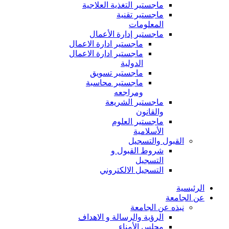
ماجستير التغذية العلاجية
ماجستير تقنية
المعلومات
ماجستير إدارة الأعمال
ماجستير ادارة الاعمال
ماجستير ادارة الاعمال
الدولية
ماجستير تسويق
ماجستير محاسبة
ومراجعه
ماجستير الشريعة
والقانون
ماجستير العلوم
الأسلامية
القبول والتسجيل
شروط القبول و
التسجيل
التسجيل الالكتروني
الرئيسية
عن الجامعة
نبذه عن الجامعة
الرؤية والرسالة و الاهداف
مجلس الأمناء