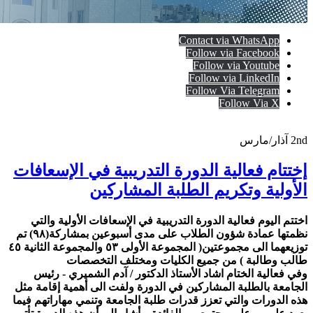
Contact via WhatsApp
Follow via Facebook
Follow via Youtube
Follow via LinkedIn
Follow Via Telegram
Follow Via X
2nd
آذار/مارس
إختتام فعالية الدورة التدريبية في الإسعافات
الأولية وتكريم الطلبة المشاركين
اختتم اليوم فعالية الدورة التدريبية في الإسعافات الأولية والتي
نظمتها عمادة شؤون الطلاب على مدى أسبوعين بمشاركة(٩٨) تم
توزيعهما الى مجموعتين( المجموعة الأولى ٥٣ والمجموعة الثانية ٤٥
طالب وطالبة ) من جميع الكليات ومختلف التخصصات
وفي فعالية الختام اشاد الأستاذ الدكتور / آدم الشميري - رئيس
الجامعة بالطلبة المشاركين في الدورة ولفت الى أهمية إقامة مثل
هذه الدورات والتي تعزز قدرات طلبة الجامعة وتنمي مهاراتهم فيما