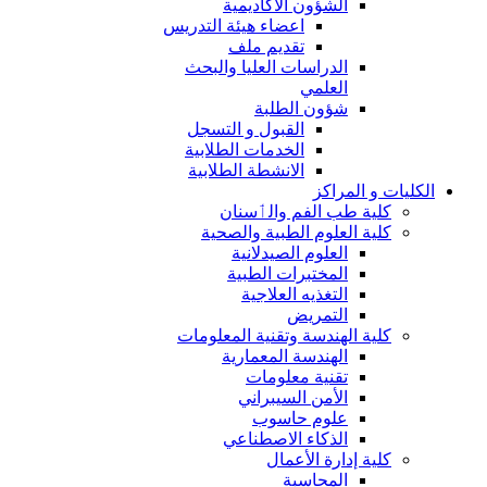
الشؤون الاكاديمية
اعضاء هيئة التدريس
تقديم ملف
الدراسات العليا والبحث
العلمي
شؤون الطلبة
القبول و التسجل
الخدمات الطلابية
الانشطة الطلابية
الكليات و المراكز
كلية طب الفم والٲسنان
كلية العلوم الطبية والصحية
العلوم الصيدلانية
المختبرات الطبية
التغذيه العلاجية
التمريض
كلية الهندسة وتقنية المعلومات
الهندسة المعمارية
تقنية معلومات
الأمن السيبراني
علوم حاسوب
الذكاء الاصطناعي
كلية إدارة الأعمال
المحاسبة