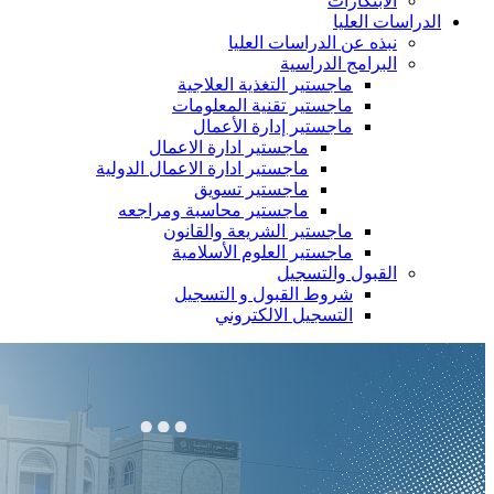
الابتكارات
الدراسات العليا
نبذه عن الدراسات العليا
البرامج الدراسية
ماجستير التغذية العلاجية
ماجستير تقنية المعلومات
ماجستير إدارة الأعمال
ماجستير ادارة الاعمال
ماجستير ادارة الاعمال الدولية
ماجستير تسويق
ماجستير محاسبة ومراجعه
ماجستير الشريعة والقانون
ماجستير العلوم الأسلامية
القبول والتسجيل
شروط القبول و التسجيل
التسجيل الالكتروني