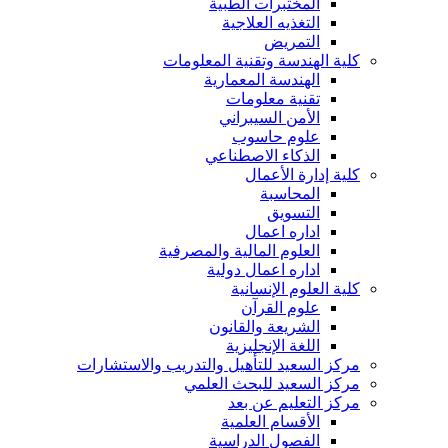
المختبرات الطبية
التغذيه العلاجية
التمريض
كلية الهندسة وتقنية المعلومات
الهندسة المعمارية
تقنية معلومات
الأمن السيبراني
علوم حاسوب
الذكاء الاصطناعي
كلية إدارة الأعمال
المحاسبة
التسويق
اداره اعمال
العلوم المالية والمصرفية
اداره اعمال دولية
كلية العلوم الإنسانية
علوم القرآن
الشريعة والقانون
اللغة الإنجليزية
مركز السعيد للتأهيل والتدريب والاستشارات
مركز السعيد للبحث العلمي
مركز التعليم عن بعد
الأقسام العلمية
الفصول الدراسية