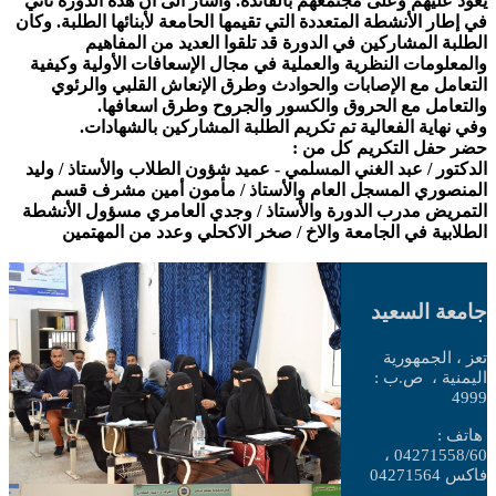
يعود عليهم وعلى مجتمعهم بالفائدة. وأشار الى أن هذه الدورة تأتي
في إطار الأنشطة المتعددة التي تقيمها الحامعة لأبنائها الطلبة. وكان
الطلبة المشاركين في الدورة قد تلقوا العديد من المفاهيم
والمعلومات النظرية والعملية في مجال الإسعافات الأولية وكيفية
التعامل مع الإصابات والحوادث وطرق الإنعاش القلبي والرئوي
والتعامل مع الحروق والكسور والجروح وطرق اسعافها.
وفي نهاية الفعالية تم تكريم الطلبة المشاركين بالشهادات.
حضر حفل التكريم كل من :
الدكتور / عبد الغني المسلمي - عميد شؤون الطلاب والأستاذ / وليد
المنصوري المسجل العام والأستاذ / مأمون أمين مشرف قسم
التمريض مدرب الدورة والأستاذ / وجدي العامري مسؤول الأنشطة
الطلابية في الجامعة والاخ / صخر الاكحلي وعدد من المهتمين
جامعة السعيد
تعز ، الجمهورية
اليمنية ،
ص.ب :
4999
هاتف :
04271558/60 ،
فاكس 04271564