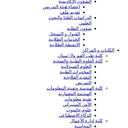
الشؤون الاكاديمية
اعضاء هيئة التدريس
تقديم ملف
الدراسات العليا والبحث
العلمي
شؤون الطلبة
القبول و التسجل
الخدمات الطلابية
الانشطة الطلابية
الكليات و المراكز
كلية طب الفم والٲسنان
كلية العلوم الطبية والصحية
العلوم الصيدلانية
المختبرات الطبية
التغذيه العلاجية
التمريض
كلية الهندسة وتقنية المعلومات
الهندسة المعمارية
تقنية معلومات
الأمن السيبراني
علوم حاسوب
الذكاء الاصطناعي
كلية إدارة الأعمال
المحاسبة