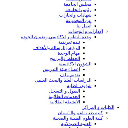
مجلس الجامعة
رئيس الجامعة
شهادات وانجازات
عن المجموعة
أتصل بنا
الإدارات و الوحدات
وحدة التطوير الاكاديمي وضمان الجودة
نبذه تعريفية
الرؤية والرسالة والأهداف
مهام الوحدة
الخطط والبرامج
الشؤون الاكاديمية
اعضاء هيئة التدريس
تقديم ملف
الدراسات العليا والبحث العلمي
شؤون الطلبة
القبول و التسجل
الخدمات الطلابية
الانشطة الطلابية
الكليات و المراكز
كلية طب الفم والٲسنان
كلية العلوم الطبية والصحية
العلوم الصيدلانية