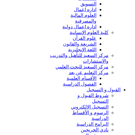
التسويق
اداره اعمال
العلوم المالية
والمصرفية
اداره اعمال دولية
كلية العلوم الإنسانية
علوم القرآن
الشريعة والقانون
اللغة الإنجليزية
مركز السعيد للتأهيل والتدريب
والاستشارات
مركز السعيد للبحث العلمي
مركز التعليم عن بعد
الأقسام العلمية
الفصول الدراسية
القبول و التسجيل
شروط القبول و
التسجيل
التسجيل الإلكتروني
الرسوم و الأقساط
الدراسية
البرامج الدراسية
نادي الخريجين