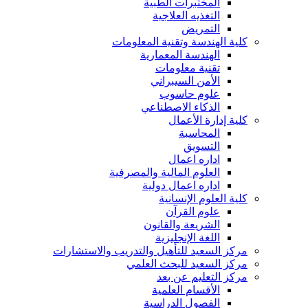
المختبرات الطبية
التغذيه العلاجية
التمريض
كلية الهندسة وتقنية المعلومات
الهندسة المعمارية
تقنية معلومات
الأمن السيبراني
علوم حاسوب
الذكاء الاصطناعي
كلية إدارة الأعمال
المحاسبة
التسويق
اداره اعمال
العلوم المالية والمصرفية
اداره اعمال دولية
كلية العلوم الإنسانية
علوم القرآن
الشريعة والقانون
اللغة الإنجليزية
مركز السعيد للتأهيل والتدريب والاستشارات
مركز السعيد للبحث العلمي
مركز التعليم عن بعد
الأقسام العلمية
الفصول الدراسية