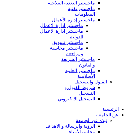
ماجستير التغذية العلاجية
ماجستير تقنية
المعلومات
ماجستير إدارة الأعمال
ماجستير ادارة الاعمال
ماجستير ادارة الاعمال
الدولية
ماجستير تسويق
ماجستير محاسبة
ومراجعه
ماجستير الشريعة
والقانون
ماجستير العلوم
الأسلامية
القبول والتسجيل
شروط القبول و
التسجيل
التسجيل الالكتروني
الرئيسية
عن الجامعة
نبذه عن الجامعة
الرؤية والرسالة و الاهداف
مجلس الأمناء