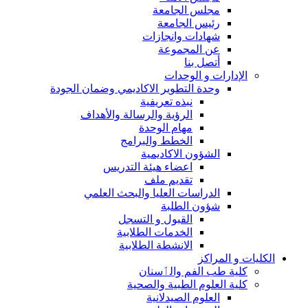
مجلس الجامعة
رئيس الجامعة
شهادات وانجازات
عن المجموعة
أتصل بنا
الإدارات و الوحدات
وحدة التطوير الاكاديمي وضمان الجودة
نبذه تعريفية
الرؤية والرسالة والأهداف
مهام الوحدة
الخطط والبرامج
الشؤون الاكاديمية
اعضاء هيئة التدريس
تقديم ملف
الدراسات العليا والبحث العلمي
شؤون الطلبة
القبول و التسجل
الخدمات الطلابية
الانشطة الطلابية
الكليات و المراكز
كلية طب الفم والٲسنان
كلية العلوم الطبية والصحية
العلوم الصيدلانية