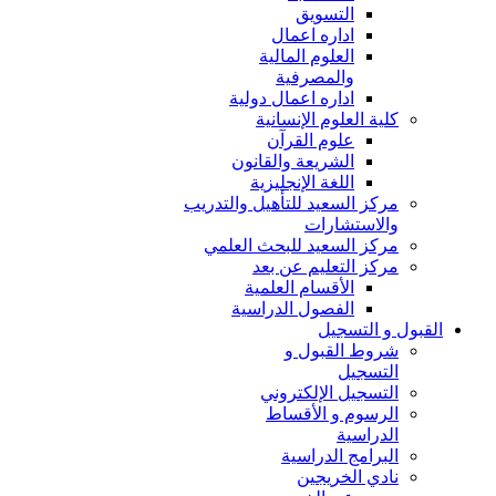
التسويق
اداره اعمال
العلوم المالية
والمصرفية
اداره اعمال دولية
كلية العلوم الإنسانية
علوم القرآن
الشريعة والقانون
اللغة الإنجليزية
مركز السعيد للتأهيل والتدريب
والاستشارات
مركز السعيد للبحث العلمي
مركز التعليم عن بعد
الأقسام العلمية
الفصول الدراسية
القبول و التسجيل
شروط القبول و
التسجيل
التسجيل الإلكتروني
الرسوم و الأقساط
الدراسية
البرامج الدراسية
نادي الخريجين