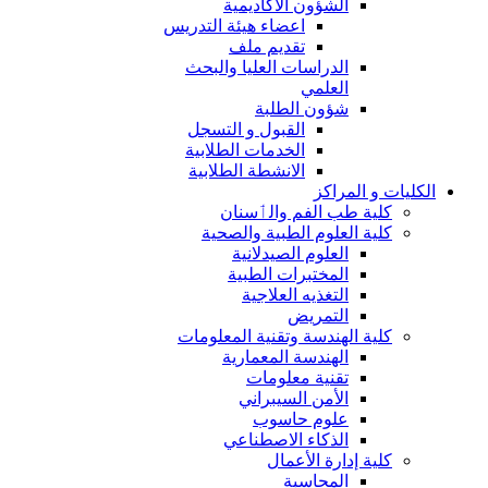
الشؤون الاكاديمية
اعضاء هيئة التدريس
تقديم ملف
الدراسات العليا والبحث
العلمي
شؤون الطلبة
القبول و التسجل
الخدمات الطلابية
الانشطة الطلابية
الكليات و المراكز
كلية طب الفم والٲسنان
كلية العلوم الطبية والصحية
العلوم الصيدلانية
المختبرات الطبية
التغذيه العلاجية
التمريض
كلية الهندسة وتقنية المعلومات
الهندسة المعمارية
تقنية معلومات
الأمن السيبراني
علوم حاسوب
الذكاء الاصطناعي
كلية إدارة الأعمال
المحاسبة