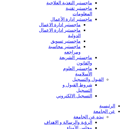
ماجستير التغذية العلاجية
ماجستير تقنية
المعلومات
ماجستير إدارة الأعمال
ماجستير ادارة الاعمال
ماجستير ادارة الاعمال
الدولية
ماجستير تسويق
ماجستير محاسبة
ومراجعه
ماجستير الشريعة
والقانون
ماجستير العلوم
الأسلامية
القبول والتسجيل
شروط القبول و
التسجيل
التسجيل الالكتروني
الرئيسية
عن الجامعة
نبذه عن الجامعة
الرؤية والرسالة و الاهداف
مجلس الأمناء