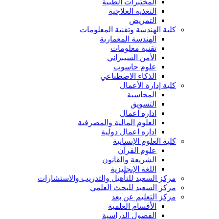
المختبرات الطبية
التغذيه العلاجية
التمريض
كلية الهندسة وتقنية المعلومات
الهندسة المعمارية
تقنية معلومات
الأمن السيبراني
علوم حاسوب
الذكاء الاصطناعي
كلية إدارة الأعمال
المحاسبة
التسويق
اداره اعمال
العلوم المالية والمصرفية
اداره اعمال دولية
كلية العلوم الإنسانية
علوم القرآن
الشريعة والقانون
اللغة الإنجليزية
مركز السعيد للتأهيل والتدريب والاستشارات
مركز السعيد للبحث العلمي
مركز التعليم عن بعد
الأقسام العلمية
الفصول الدراسية