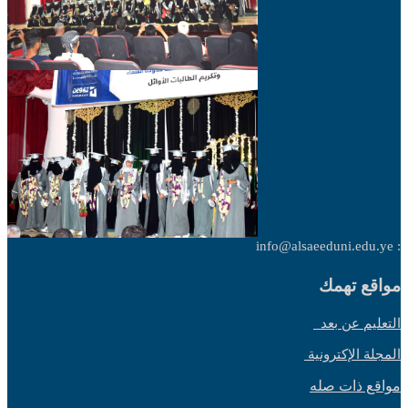
: info@alsaeeduni.edu.ye
مواقع تهمك
التعليم عن بعد
المجلة الإكترونية
مواقع ذات صله