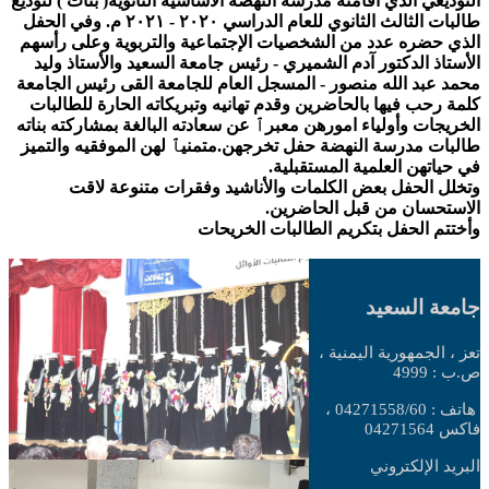
التوديعي الذي أقامته مدرسة النهضة الأساسية الثانوية( بنات ) لتوديع
طالبات الثالث الثانوي للعام الدراسي ٢٠٢٠ - ٢٠٢١ م. وفي الحفل
الذي حضره عدد من الشخصيات الإجتماعية والتربوية وعلى رأسهم
الأستاذ الدكتور آدم الشميري - رئيس جامعة السعيد والأستاذ وليد
محمد عبد الله منصور - المسجل العام للجامعة القى رئيس الجامعة
كلمة رحب فيها بالحاضرين وقدم تهانيه وتبريكاته الحارة للطالبات
الخريجات وأولياء امورهن معبرٱ عن سعادته البالغة بمشاركته بناته
طالبات مدرسة النهضة حفل تخرجهن.متمنيٱ لهن الموفقيه والتميز
في حياتهن العلمية المستقبلية.
وتخلل الحفل بعض الكلمات والأناشيد وفقرات متنوعة لاقت
الاستحسان من قبل الحاضرين.
وأختتم الحفل بتكريم الطالبات الخريحات
جامعة السعيد
تعز ، الجمهورية اليمنية ،
ص.ب : 4999
هاتف : 04271558/60 ،
فاكس 04271564
البريد الإلكتروني