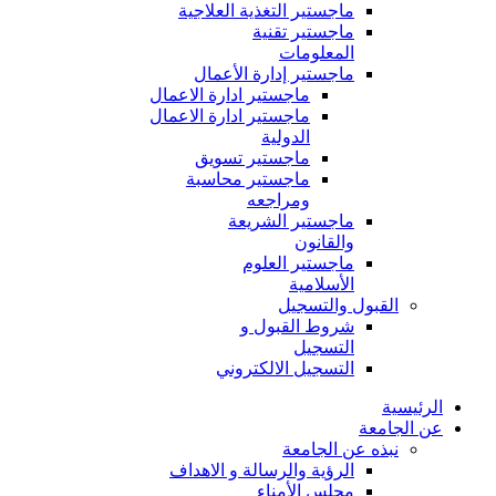
ماجستير التغذية العلاجية
ماجستير تقنية
المعلومات
ماجستير إدارة الأعمال
ماجستير ادارة الاعمال
ماجستير ادارة الاعمال
الدولية
ماجستير تسويق
ماجستير محاسبة
ومراجعه
ماجستير الشريعة
والقانون
ماجستير العلوم
الأسلامية
القبول والتسجيل
شروط القبول و
التسجيل
التسجيل الالكتروني
الرئيسية
عن الجامعة
نبذه عن الجامعة
الرؤية والرسالة و الاهداف
مجلس الأمناء