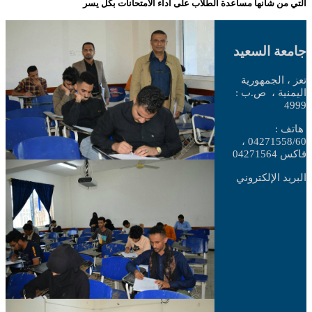
التي من شانها مساعدة الطلاب على اداء الامتحانات بكل يسر
جامعة السعيد
تعز ، الجمهورية
اليمنية ،
ص.ب :
4999
هاتف :
04271558/60 ،
فاكس 04271564
البريد الإلكتروني