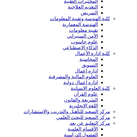
المختبرات الطبية
التغذيه العلاجية
التمريض
كلية الهندسة وتقنية المعلومات
الهندسة المعمارية
تقنية معلومات
الأمن السيبراني
علوم حاسوب
الذكاء الاصطناعي
كلية إدارة الأعمال
المحاسبة
التسويق
اداره اعمال
العلوم المالية والمصرفية
اداره اعمال دولية
كلية العلوم الإنسانية
علوم القرآن
الشريعة والقانون
اللغة الإنجليزية
مركز السعيد للتأهيل والتدريب والاستشارات
مركز السعيد للبحث العلمي
مركز التعليم عن بعد
الأقسام العلمية
الفصول الدراسية