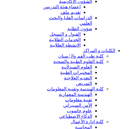
الشؤون الاكاديمية
اعضاء هيئة التدريس
تقديم ملف
الدراسات العليا والبحث
العلمي
شؤون الطلبة
القبول و التسجل
الخدمات الطلابية
الانشطة الطلابية
الكليات و المراكز
كلية طب الفم والٲسنان
كلية العلوم الطبية والصحية
العلوم الصيدلانية
المختبرات الطبية
التغذيه العلاجية
التمريض
كلية الهندسة وتقنية المعلومات
الهندسة المعمارية
تقنية معلومات
الأمن السيبراني
علوم حاسوب
الذكاء الاصطناعي
كلية إدارة الأعمال
المحاسبة