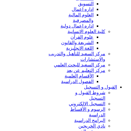
التسويق
اداره اعمال
العلوم المالية
والمصرفية
اداره اعمال دولية
كلية العلوم الإنسانية
علوم القرآن
الشريعة والقانون
اللغة الإنجليزية
مركز السعيد للتأهيل والتدريب
والاستشارات
مركز السعيد للبحث العلمي
مركز التعليم عن بعد
الأقسام العلمية
الفصول الدراسية
القبول و التسجيل
شروط القبول و
التسجيل
التسجيل الإلكتروني
الرسوم و الأقساط
الدراسية
البرامج الدراسية
نادي الخريجين