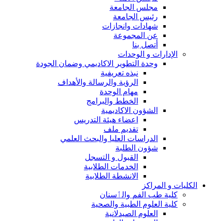
مجلس الجامعة
رئيس الجامعة
شهادات وانجازات
عن المجموعة
أتصل بنا
الإدارات و الوحدات
وحدة التطوير الاكاديمي وضمان الجودة
نبذه تعريفية
الرؤية والرسالة والأهداف
مهام الوحدة
الخطط والبرامج
الشؤون الاكاديمية
اعضاء هيئة التدريس
تقديم ملف
الدراسات العليا والبحث العلمي
شؤون الطلبة
القبول و التسجل
الخدمات الطلابية
الانشطة الطلابية
الكليات و المراكز
كلية طب الفم والٲسنان
كلية العلوم الطبية والصحية
العلوم الصيدلانية