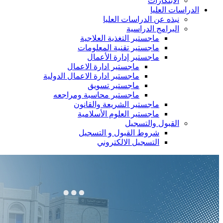
الابتكارات
الدراسات العليا
نبذه عن الدراسات العليا
البرامج الدراسية
ماجستير التغذية العلاجية
ماجستير تقنية المعلومات
ماجستير إدارة الأعمال
ماجستير ادارة الاعمال
ماجستير ادارة الاعمال الدولية
ماجستير تسويق
ماجستير محاسبة ومراجعه
ماجستير الشريعة والقانون
ماجستير العلوم الأسلامية
القبول والتسجيل
شروط القبول و التسجيل
التسجيل الالكتروني