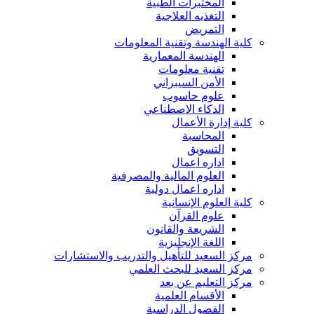
المختبرات الطبية
التغذيه العلاجية
التمريض
كلية الهندسة وتقنية المعلومات
الهندسة المعمارية
تقنية معلومات
الأمن السيبراني
علوم حاسوب
الذكاء الاصطناعي
كلية إدارة الأعمال
المحاسبة
التسويق
اداره اعمال
العلوم المالية والمصرفية
اداره اعمال دولية
كلية العلوم الإنسانية
علوم القرآن
الشريعة والقانون
اللغة الإنجليزية
مركز السعيد للتأهيل والتدريب والاستشارات
مركز السعيد للبحث العلمي
مركز التعليم عن بعد
الأقسام العلمية
الفصول الدراسية