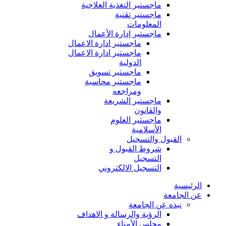
ماجستير التغذية العلاجية
ماجستير تقنية
المعلومات
ماجستير إدارة الأعمال
ماجستير ادارة الاعمال
ماجستير ادارة الاعمال
الدولية
ماجستير تسويق
ماجستير محاسبة
ومراجعه
ماجستير الشريعة
والقانون
ماجستير العلوم
الأسلامية
القبول والتسجيل
شروط القبول و
التسجيل
التسجيل الالكتروني
الرئيسية
عن الجامعة
نبذه عن الجامعة
الرؤية والرسالة و الاهداف
مجلس الأمناء