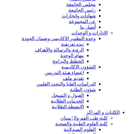
مجلس الجامعة
رئيس الجامعة
شهادات وانجازات
عن المجموعة
أتصل بنا
الإدارات و الوحدات
وحدة التطوير الاكاديمي وضمان الجودة
نبذه تعريفية
الرؤية والرسالة والأهداف
مهام الوحدة
الخطط والبرامج
الشؤون الاكاديمية
اعضاء هيئة التدريس
تقديم ملف
الدراسات العليا والبحث العلمي
شؤون الطلبة
القبول و التسجل
الخدمات الطلابية
الانشطة الطلابية
الكليات و المراكز
كلية طب الفم والٲسنان
كلية العلوم الطبية والصحية
العلوم الصيدلانية