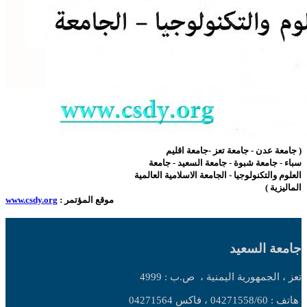
( جامعة عدن - جامعة تعز -جامعة اقليم
سباء - جامعة شبوة - جامعة السعيد - جامعة
العلوم والتكنولوجيا - الجامعة الاسلامية العالمية
الماليزية )
: موقع المؤتمر
www.csdy.org
جامعة السعيد
تعز ، الجمهورية اليمنية ،
ص.ب : 4999
هاتف : 04271558/60 ، فاكس 04271564