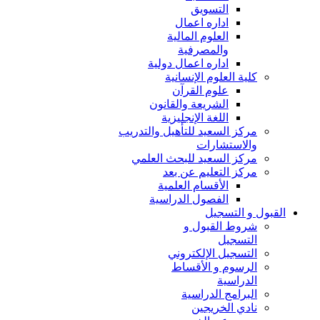
التسويق
اداره اعمال
العلوم المالية
والمصرفية
اداره اعمال دولية
كلية العلوم الإنسانية
علوم القرآن
الشريعة والقانون
اللغة الإنجليزية
مركز السعيد للتأهيل والتدريب
والاستشارات
مركز السعيد للبحث العلمي
مركز التعليم عن بعد
الأقسام العلمية
الفصول الدراسية
القبول و التسجيل
شروط القبول و
التسجيل
التسجيل الإلكتروني
الرسوم و الأقساط
الدراسية
البرامج الدراسية
نادي الخريجين