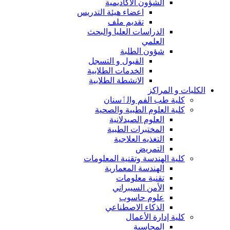
الشؤون الاكاديمية
اعضاء هيئة التدريس
تقديم ملف
الدراسات العليا والبحث
العلمي
شؤون الطلبة
القبول و التسجل
الخدمات الطلابية
الانشطة الطلابية
الكليات و المراكز
كلية طب الفم والٲسنان
كلية العلوم الطبية والصحية
العلوم الصيدلانية
المختبرات الطبية
التغذيه العلاجية
التمريض
كلية الهندسة وتقنية المعلومات
الهندسة المعمارية
تقنية معلومات
الأمن السيبراني
علوم حاسوب
الذكاء الاصطناعي
كلية إدارة الأعمال
المحاسبة