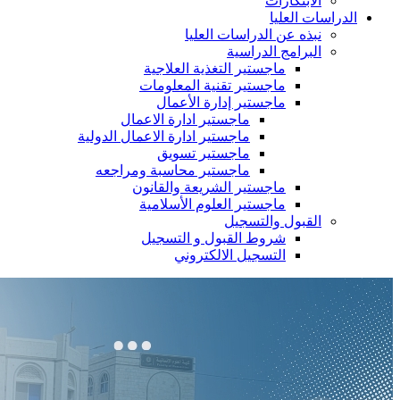
الابتكارات
الدراسات العليا
نبذه عن الدراسات العليا
البرامج الدراسية
ماجستير التغذية العلاجية
ماجستير تقنية المعلومات
ماجستير إدارة الأعمال
ماجستير ادارة الاعمال
ماجستير ادارة الاعمال الدولية
ماجستير تسويق
ماجستير محاسبة ومراجعه
ماجستير الشريعة والقانون
ماجستير العلوم الأسلامية
القبول والتسجيل
شروط القبول و التسجيل
التسجيل الالكتروني