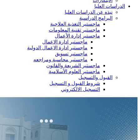
الابتكارات
الدراسات العليا
نبذه عن الدراسات العليا
البرامج الدراسية
ماجستير التغذية العلاجية
ماجستير تقنية المعلومات
ماجستير إدارة الأعمال
ماجستير ادارة الاعمال
ماجستير ادارة الاعمال الدولية
ماجستير تسويق
ماجستير محاسبة ومراجعه
ماجستير الشريعة والقانون
ماجستير العلوم الأسلامية
القبول والتسجيل
شروط القبول و التسجيل
التسجيل الالكتروني