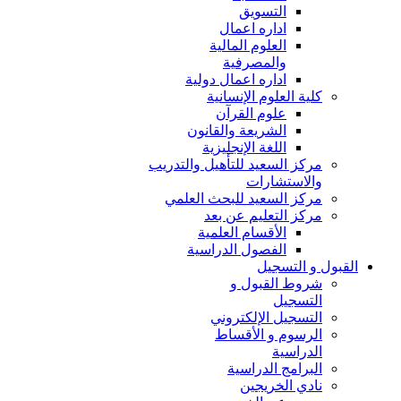
التسويق
اداره اعمال
العلوم المالية
والمصرفية
اداره اعمال دولية
كلية العلوم الإنسانية
علوم القرآن
الشريعة والقانون
اللغة الإنجليزية
مركز السعيد للتأهيل والتدريب
والاستشارات
مركز السعيد للبحث العلمي
مركز التعليم عن بعد
الأقسام العلمية
الفصول الدراسية
القبول و التسجيل
شروط القبول و
التسجيل
التسجيل الإلكتروني
الرسوم و الأقساط
الدراسية
البرامج الدراسية
نادي الخريجين