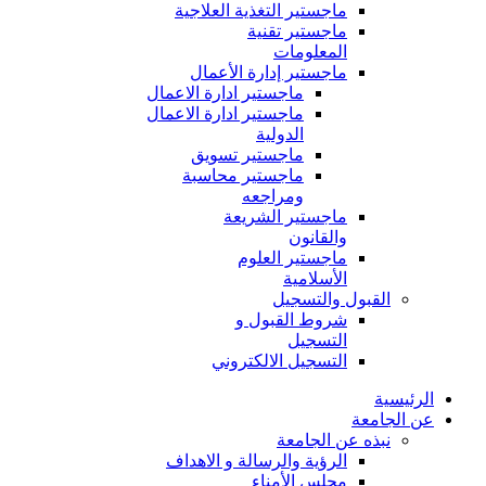
ماجستير التغذية العلاجية
ماجستير تقنية
المعلومات
ماجستير إدارة الأعمال
ماجستير ادارة الاعمال
ماجستير ادارة الاعمال
الدولية
ماجستير تسويق
ماجستير محاسبة
ومراجعه
ماجستير الشريعة
والقانون
ماجستير العلوم
الأسلامية
القبول والتسجيل
شروط القبول و
التسجيل
التسجيل الالكتروني
الرئيسية
عن الجامعة
نبذه عن الجامعة
الرؤية والرسالة و الاهداف
مجلس الأمناء