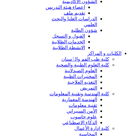
الشؤون الاكاديمية
اعضاء هيئة التدريس
تقديم ملف
الدراسات العليا والبحث
العلمي
شؤون الطلبة
القبول و التسجل
الخدمات الطلابية
الانشطة الطلابية
الكليات و المراكز
كلية طب الفم والٲسنان
كلية العلوم الطبية والصحية
العلوم الصيدلانية
المختبرات الطبية
التغذيه العلاجية
التمريض
كلية الهندسة وتقنية المعلومات
الهندسة المعمارية
تقنية معلومات
الأمن السيبراني
علوم حاسوب
الذكاء الاصطناعي
كلية إدارة الأعمال
المحاسبة