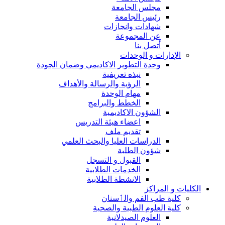
مجلس الجامعة
رئيس الجامعة
شهادات وانجازات
عن المجموعة
أتصل بنا
الإدارات و الوحدات
وحدة التطوير الاكاديمي وضمان الجودة
نبذه تعريفية
الرؤية والرسالة والأهداف
مهام الوحدة
الخطط والبرامج
الشؤون الاكاديمية
اعضاء هيئة التدريس
تقديم ملف
الدراسات العليا والبحث العلمي
شؤون الطلبة
القبول و التسجل
الخدمات الطلابية
الانشطة الطلابية
الكليات و المراكز
كلية طب الفم والٲسنان
كلية العلوم الطبية والصحية
العلوم الصيدلانية