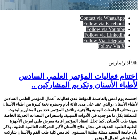
Contact via WhatsApp
Follow via Facebook
Follow via Youtube
Follow via LinkedIn
Follow Via Telegram
Follow Via X
9th
آذار/مارس
اختتام فعاليات المؤتمر العلمي السادس
لأطباء الأسنان وتكريم المشاركين ..
اختتمت يوم امس بالعاصمة المؤقتة عدن فعاليات أعمال المؤتمر العلمي السادس
لأطباء الأسنان ،والذي عقد على مدى ثلاثة أيام وحضره نخبة كبيرة من اطباء الأسنان
من مختلف الجامعات اليمنية والأجنبية وناقش المؤتمر عدد من المحاور والبحوث
المتعلقة بكل ما هو جديد في الأدوات السينية، واستعراض المعدات الحديثة الخاصة
بمهنة طب الأسنان . كما تخلل انعقاد المؤتمر اقامة معرض طبي لعرض الأجهزة
الطبية العلمية الحديثة في مجال علاج الأسنان لأكبر الشركات العالمية الطبية . يذكر
بأن جامعة السعيد ممثلة بطلبة المستوى الخامس كلية طب الفم والأسنان شاركت
بفاعلية في اعمال المؤتمر .