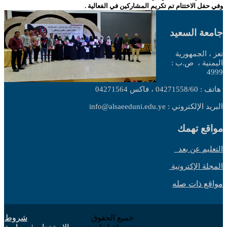
وفي حفل الاختتام تم تكريم المشاركين في الفعالية .
جامعة السعيد
تعز ، الجمهورية
اليمنية ،
ص.ب :
4999
هاتف : 04271558/60 ، فاكس 04271564
البريد الإلكتروني : info@alsaeeduni.edu.ye
مواقع تهمك
التعليم عن بعد
المجلة الإكترونية
مواقع ذات صله
جميع الحقوق
شروط