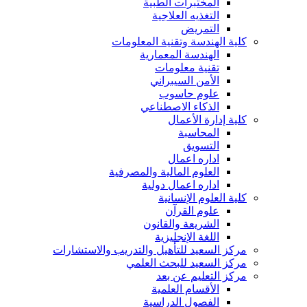
المختبرات الطبية
التغذيه العلاجية
التمريض
كلية الهندسة وتقنية المعلومات
الهندسة المعمارية
تقنية معلومات
الأمن السيبراني
علوم حاسوب
الذكاء الاصطناعي
كلية إدارة الأعمال
المحاسبة
التسويق
اداره اعمال
العلوم المالية والمصرفية
اداره اعمال دولية
كلية العلوم الإنسانية
علوم القرآن
الشريعة والقانون
اللغة الإنجليزية
مركز السعيد للتأهيل والتدريب والاستشارات
مركز السعيد للبحث العلمي
مركز التعليم عن بعد
الأقسام العلمية
الفصول الدراسية