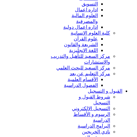
التسويق
اداره اعمال
العلوم المالية
والمصرفية
اداره اعمال دولية
كلية العلوم الإنسانية
علوم القرآن
الشريعة والقانون
اللغة الإنجليزية
مركز السعيد للتأهيل والتدريب
والاستشارات
مركز السعيد للبحث العلمي
مركز التعليم عن بعد
الأقسام العلمية
الفصول الدراسية
القبول و التسجيل
شروط القبول و
التسجيل
التسجيل الإلكتروني
الرسوم و الأقساط
الدراسية
البرامج الدراسية
نادي الخريجين