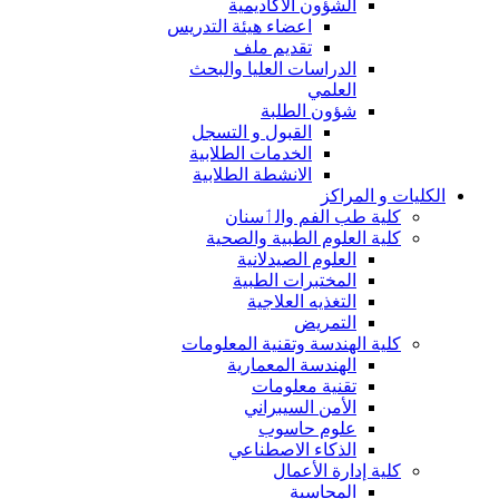
الشؤون الاكاديمية
اعضاء هيئة التدريس
تقديم ملف
الدراسات العليا والبحث
العلمي
شؤون الطلبة
القبول و التسجل
الخدمات الطلابية
الانشطة الطلابية
الكليات و المراكز
كلية طب الفم والٲسنان
كلية العلوم الطبية والصحية
العلوم الصيدلانية
المختبرات الطبية
التغذيه العلاجية
التمريض
كلية الهندسة وتقنية المعلومات
الهندسة المعمارية
تقنية معلومات
الأمن السيبراني
علوم حاسوب
الذكاء الاصطناعي
كلية إدارة الأعمال
المحاسبة