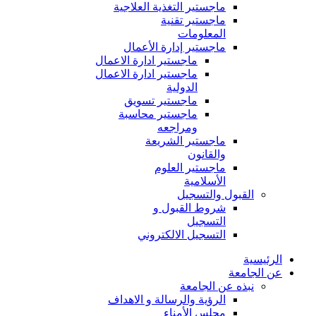
ماجستير التغذية العلاجية
ماجستير تقنية
المعلومات
ماجستير إدارة الأعمال
ماجستير ادارة الاعمال
ماجستير ادارة الاعمال
الدولية
ماجستير تسويق
ماجستير محاسبة
ومراجعه
ماجستير الشريعة
والقانون
ماجستير العلوم
الأسلامية
القبول والتسجيل
شروط القبول و
التسجيل
التسجيل الالكتروني
الرئيسية
عن الجامعة
نبذه عن الجامعة
الرؤية والرسالة و الاهداف
مجلس الأمناء