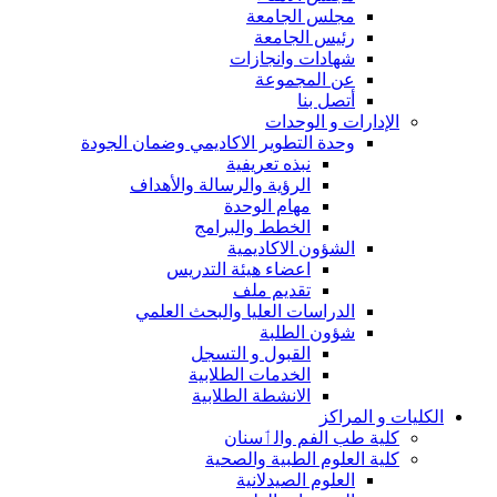
مجلس الجامعة
رئيس الجامعة
شهادات وانجازات
عن المجموعة
أتصل بنا
الإدارات و الوحدات
وحدة التطوير الاكاديمي وضمان الجودة
نبذه تعريفية
الرؤية والرسالة والأهداف
مهام الوحدة
الخطط والبرامج
الشؤون الاكاديمية
اعضاء هيئة التدريس
تقديم ملف
الدراسات العليا والبحث العلمي
شؤون الطلبة
القبول و التسجل
الخدمات الطلابية
الانشطة الطلابية
الكليات و المراكز
كلية طب الفم والٲسنان
كلية العلوم الطبية والصحية
العلوم الصيدلانية