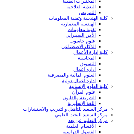
المختبرات الطبية
التغذيه العلاجية
التمريض
كلية الهندسة وتقنية المعلومات
الهندسة المعمارية
تقنية معلومات
الأمن السيبراني
علوم حاسوب
الذكاء الاصطناعي
كلية إدارة الأعمال
المحاسبة
التسويق
اداره اعمال
العلوم المالية والمصرفية
اداره اعمال دولية
كلية العلوم الإنسانية
علوم القرآن
الشريعة والقانون
اللغة الإنجليزية
مركز السعيد للتأهيل والتدريب والاستشارات
مركز السعيد للبحث العلمي
مركز التعليم عن بعد
الأقسام العلمية
الفصول الدراسية