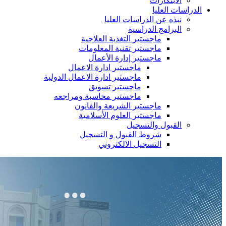
الابتكارات
الدراسات العليا
نبذه عن الدراسات العليا
البرامج الدراسية
ماجستير التغذية العلاجية
ماجستير تقنية المعلومات
ماجستير إدارة الأعمال
ماجستير ادارة الاعمال
ماجستير ادارة الاعمال الدولية
ماجستير تسويق
ماجستير محاسبة ومراجعه
ماجستير الشريعة والقانون
ماجستير العلوم الأسلامية
القبول والتسجيل
شروط القبول و التسجيل
التسجيل الالكتروني