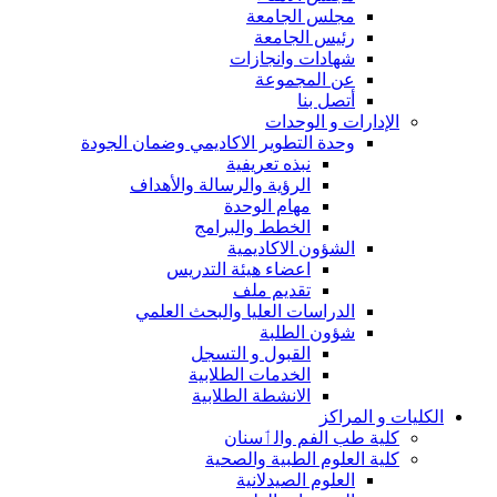
مجلس الجامعة
رئيس الجامعة
شهادات وانجازات
عن المجموعة
أتصل بنا
الإدارات و الوحدات
وحدة التطوير الاكاديمي وضمان الجودة
نبذه تعريفية
الرؤية والرسالة والأهداف
مهام الوحدة
الخطط والبرامج
الشؤون الاكاديمية
اعضاء هيئة التدريس
تقديم ملف
الدراسات العليا والبحث العلمي
شؤون الطلبة
القبول و التسجل
الخدمات الطلابية
الانشطة الطلابية
الكليات و المراكز
كلية طب الفم والٲسنان
كلية العلوم الطبية والصحية
العلوم الصيدلانية