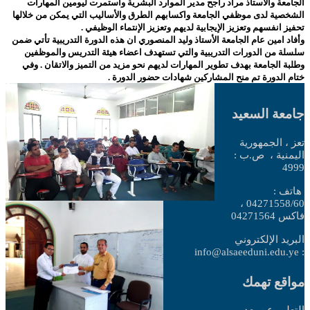
الجامعة والأستاذ مراد راجح مدير الموارد البشرية واستمرت ليومين المهارات
الشخصية لدى موظفي الجامعة واكسابهم الطرق والأساليب التي يمكن من خلالها
تحفيز انفسهم وتعزيز الإيجابية لديهم وتعزيز الإنتماء الوظيفي .
وأفاد امين عام الجامعة الأستاذ وليد المنصوري ان هذه الدورة التدريبية تأتي ضمن
سلسلة من الدورات التدريبية والتي تستهدف اعضاء هيئة التدريس والموظفين
وطلبة الجامعة بهدف تطوير المهارات لديهم نحو مزيد من التميز والاتقان .
وفي
ختام الدورة تم منح المشاركين شهادات حضور الدورة .
جامعة السعيد
تعز ، الجمهورية
اليمنية ،
ص.ب :
4999
هاتف :
04271558/60 ،
فاكس 04271564
البريد الإلكتروني
: info@alsaeeduni.edu.ye
مواقع تهمك