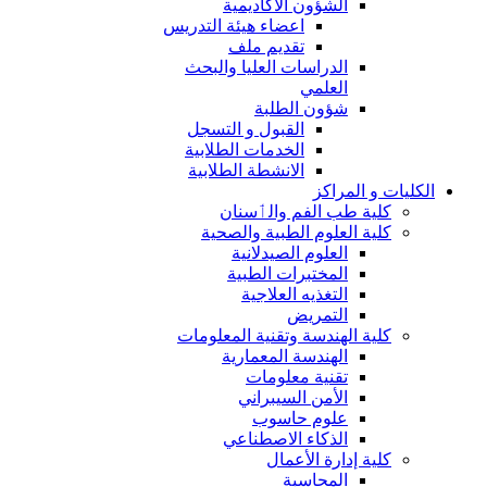
الشؤون الاكاديمية
اعضاء هيئة التدريس
تقديم ملف
الدراسات العليا والبحث
العلمي
شؤون الطلبة
القبول و التسجل
الخدمات الطلابية
الانشطة الطلابية
الكليات و المراكز
كلية طب الفم والٲسنان
كلية العلوم الطبية والصحية
العلوم الصيدلانية
المختبرات الطبية
التغذيه العلاجية
التمريض
كلية الهندسة وتقنية المعلومات
الهندسة المعمارية
تقنية معلومات
الأمن السيبراني
علوم حاسوب
الذكاء الاصطناعي
كلية إدارة الأعمال
المحاسبة