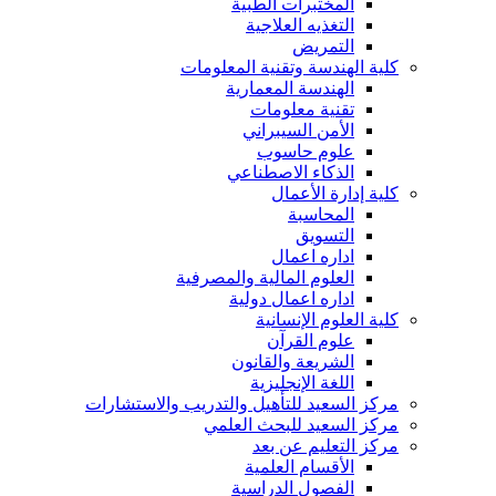
المختبرات الطبية
التغذيه العلاجية
التمريض
كلية الهندسة وتقنية المعلومات
الهندسة المعمارية
تقنية معلومات
الأمن السيبراني
علوم حاسوب
الذكاء الاصطناعي
كلية إدارة الأعمال
المحاسبة
التسويق
اداره اعمال
العلوم المالية والمصرفية
اداره اعمال دولية
كلية العلوم الإنسانية
علوم القرآن
الشريعة والقانون
اللغة الإنجليزية
مركز السعيد للتأهيل والتدريب والاستشارات
مركز السعيد للبحث العلمي
مركز التعليم عن بعد
الأقسام العلمية
الفصول الدراسية