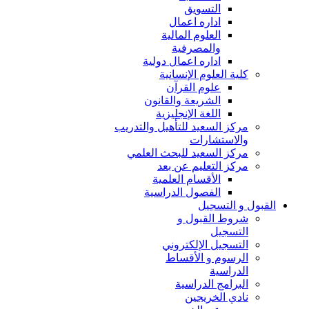
التسويق
اداره اعمال
العلوم المالية
والمصرفية
اداره اعمال دولية
كلية العلوم الإنسانية
علوم القرآن
الشريعة والقانون
اللغة الإنجليزية
مركز السعيد للتأهيل والتدريب
والاستشارات
مركز السعيد للبحث العلمي
مركز التعليم عن بعد
الأقسام العلمية
الفصول الدراسية
القبول و التسجيل
شروط القبول و
التسجيل
التسجيل الإلكتروني
الرسوم و الأقساط
الدراسية
البرامج الدراسية
نادي الخريجين