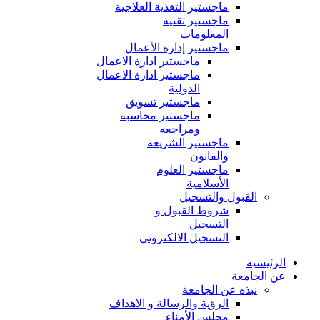
ماجستير التغذية العلاجية
ماجستير تقنية
المعلومات
ماجستير إدارة الأعمال
ماجستير ادارة الاعمال
ماجستير ادارة الاعمال
الدولية
ماجستير تسويق
ماجستير محاسبة
ومراجعه
ماجستير الشريعة
والقانون
ماجستير العلوم
الأسلامية
القبول والتسجيل
شروط القبول و
التسجيل
التسجيل الالكتروني
الرئيسية
عن الجامعة
نبذه عن الجامعة
الرؤية والرسالة و الاهداف
مجلس الأمناء