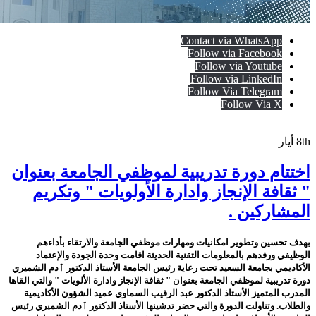
Contact via WhatsApp
Follow via Facebook
Follow via Youtube
Follow via LinkedIn
Follow Via Telegram
Follow Via X
8th
أيار
اختتام دورة تدريبية لموظفي الجامعة بعنوان
" ثقافة الإنجاز وادارة الأولويات " وتكريم
المشاركين .
بهدف تحسين وتطوير امكانيات ومهارات موظفي الجامعة والارتقاء بأداءهم
الوظيفي ورفدهم بالمعلومات التقنية الحديثة اقامت وحدة الجودة والإعتماد
الأكاديمي بجامعة السعيد تحت رعاية رئيس الجامعة الأستاذ الدكتور ٱدم الشميري
دورة تدريبية لموظفي الجامعة بعنوان " ثقافة الإنجاز وادارة الألويات " والتي القاها
المدرب المتميز الأستاذ الدكتور عبد الرقيب السماوي عميد الشؤون الأكاديمية
والطلاب. وتناولت الدورة والتي حضر تدشينها الأستاذ الدكتور ٱدم الشميري رئيس