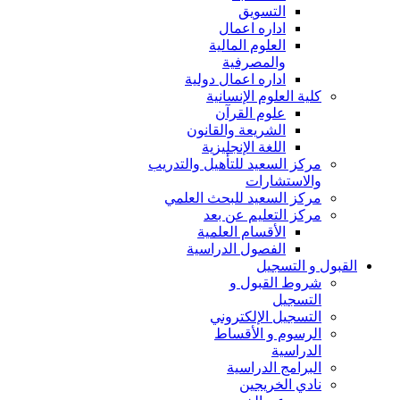
التسويق
اداره اعمال
العلوم المالية
والمصرفية
اداره اعمال دولية
كلية العلوم الإنسانية
علوم القرآن
الشريعة والقانون
اللغة الإنجليزية
مركز السعيد للتأهيل والتدريب
والاستشارات
مركز السعيد للبحث العلمي
مركز التعليم عن بعد
الأقسام العلمية
الفصول الدراسية
القبول و التسجيل
شروط القبول و
التسجيل
التسجيل الإلكتروني
الرسوم و الأقساط
الدراسية
البرامج الدراسية
نادي الخريجين