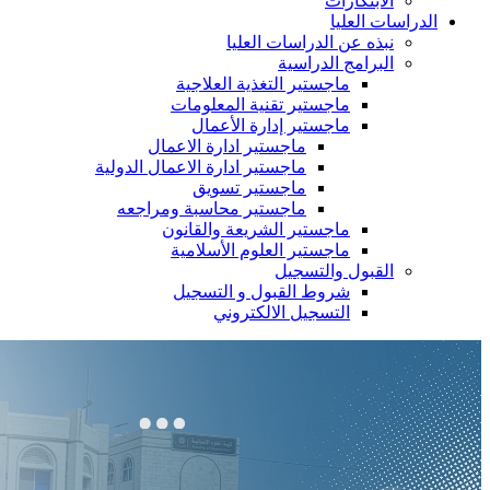
الابتكارات
الدراسات العليا
نبذه عن الدراسات العليا
البرامج الدراسية
ماجستير التغذية العلاجية
ماجستير تقنية المعلومات
ماجستير إدارة الأعمال
ماجستير ادارة الاعمال
ماجستير ادارة الاعمال الدولية
ماجستير تسويق
ماجستير محاسبة ومراجعه
ماجستير الشريعة والقانون
ماجستير العلوم الأسلامية
القبول والتسجيل
شروط القبول و التسجيل
التسجيل الالكتروني