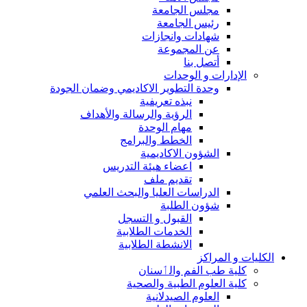
مجلس الجامعة
رئيس الجامعة
شهادات وانجازات
عن المجموعة
أتصل بنا
الإدارات و الوحدات
وحدة التطوير الاكاديمي وضمان الجودة
نبذه تعريفية
الرؤية والرسالة والأهداف
مهام الوحدة
الخطط والبرامج
الشؤون الاكاديمية
اعضاء هيئة التدريس
تقديم ملف
الدراسات العليا والبحث العلمي
شؤون الطلبة
القبول و التسجل
الخدمات الطلابية
الانشطة الطلابية
الكليات و المراكز
كلية طب الفم والٲسنان
كلية العلوم الطبية والصحية
العلوم الصيدلانية