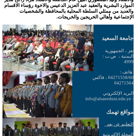
الموارد البشرية والعقيد عبد العزيز الدعيس والاخوة رؤساء الاقسام
والعديد من ممثلي السلطة المحلية بالمحافظة والشخصيات
الإجتماعية وأهالي
الخريجين والخريجات.
جامعة السعيد
تعز ، الجمهورية
اليمنية ،
ص.ب :
4999
هاتف :
04271558/60 ، فاكس
04271564
البريد الإلكتروني
: info@alsaeeduni.edu.ye
مواقع تهمك
التعليم عن بعد
المجلة الإكترونية