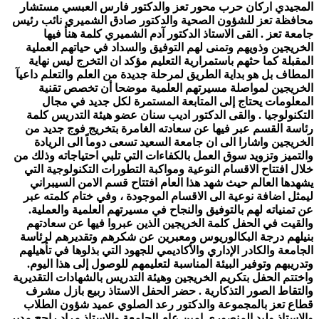
المجيدي اركان حرب محور تعز والدكتور فارس العبسي مستشار
محافظة تعز للشؤون الصحية والدكتور صادق الشميري نائب رئيس
جامعة تعز . القى الاستاذ الدكتور آدم الشميري كلمة هنأ فيها
الخريجين وذويهم وتمنى لهم التوفيق والسداد في حياتهم العملية
المقبلة كما حثهم باستمرارية التعليم مؤكد ان التخرج ليس نهاية
المطاف بل هو بداية الطريق لمرحلة جديدة من العلم والتعلم داعيآ
الخريجين لمواصلة مسيرتهم العلمية موضحا أن تخصص تقنية
المعلومات يحتاج إلى المتابعة المستمرة لكل جديد في مجال
التكنولوجيا . والقى الدكتور اديب سنان عضو هيئة التدريس كلمة
رئاسة القسم عبر فيها عن سعادته الغامرة بتخريج فوج جديد من
الخريجين واشارا الى ان جامعة السعيد تسعى دوماً الى الريادة
والتميز وتزويد سوق العمل بالكفاءات التي تلبي احتياجاته وذلك من
خلال افتتاح الاقسام النوعية ومواكبة التطورات التكنولوجية التي
يشهدها العالم حيث شهد هذا العام افتتاح قسم الامن السيبراني
ليمثل اضافة نوعية الى الاقسام الموجودة ، وفي ختام كلمته عبر
عن تمنياته لهم بالتوفيق والنجاح في مسيرتهم العلمية والعملية.
والقيت في الحفل كلمة الخريجين الذين عبروا فيها عن سعادتهم
بنيلهم درجة البكالوريوس ومعبرين عن شكرهم وتقديرهم لرئاسة
الجامعة والكادر الإداري والأكاديمي للجهود التي بذلوها في تأهيلهم
وتدريبهم وتوفير البيئة المناسبة لتعليمهم للوصول إلى هذا اليوم.
واختتم الحفل بتكريم الخريجين وهيئة التدريس بالشهادات التقديرية
والتقاط الصور التذكارية . حضر الحفل الاستاذ ربيع بازل مشرف
قطاع تعز بالمجموعة والدكتور رعد الصلوي عميد شؤون الطلاب
والاستاذ وليد المنصوري امين عام الجامعة والاستاذ مراد راجح مدير