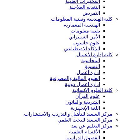
المختبرات الطبية
التغذيه العلاجية
التمريض
كلية الهندسة وتقنية المعلومات
الهندسة المعمارية
تقنية معلومات
الأمن السيبراني
علوم حاسوب
الذكاء الاصطناعي
كلية إدارة الأعمال
المحاسبة
التسويق
اداره اعمال
العلوم المالية والمصرفية
اداره اعمال دولية
كلية العلوم الإنسانية
علوم القرآن
الشريعة والقانون
اللغة الإنجليزية
مركز السعيد للتأهيل والتدريب والاستشارات
مركز السعيد للبحث العلمي
مركز التعليم عن بعد
الأقسام العلمية
الفصول الدراسية