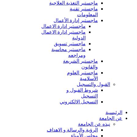
ماجستير التغذية العلاجية
ماجستير تقنية
المعلومات
ماجستير إدارة الأعمال
ماجستير ادارة الاعمال
ماجستير ادارة الاعمال
الدولية
ماجستير تسويق
ماجستير محاسبة
ومراجعه
ماجستير الشريعة
والقانون
ماجستير العلوم
الأسلامية
القبول والتسجيل
شروط القبول و
التسجيل
التسجيل الالكتروني
الرئيسية
عن الجامعة
نبذه عن الجامعة
الرؤية والرسالة و الاهداف
مجلس الأمناء