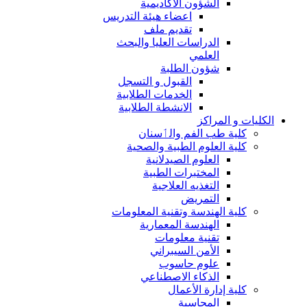
الشؤون الاكاديمية
اعضاء هيئة التدريس
تقديم ملف
الدراسات العليا والبحث
العلمي
شؤون الطلبة
القبول و التسجل
الخدمات الطلابية
الانشطة الطلابية
الكليات و المراكز
كلية طب الفم والٲسنان
كلية العلوم الطبية والصحية
العلوم الصيدلانية
المختبرات الطبية
التغذيه العلاجية
التمريض
كلية الهندسة وتقنية المعلومات
الهندسة المعمارية
تقنية معلومات
الأمن السيبراني
علوم حاسوب
الذكاء الاصطناعي
كلية إدارة الأعمال
المحاسبة