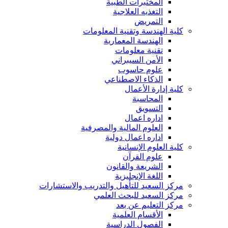
المختبرات الطبية
التغذيه العلاجية
التمريض
كلية الهندسة وتقنية المعلومات
الهندسة المعمارية
تقنية معلومات
الأمن السيبراني
علوم حاسوب
الذكاء الاصطناعي
كلية إدارة الأعمال
المحاسبة
التسويق
اداره اعمال
العلوم المالية والمصرفية
اداره اعمال دولية
كلية العلوم الإنسانية
علوم القرآن
الشريعة والقانون
اللغة الإنجليزية
مركز السعيد للتأهيل والتدريب والاستشارات
مركز السعيد للبحث العلمي
مركز التعليم عن بعد
الأقسام العلمية
الفصول الدراسية