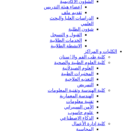
الشؤون الاكاديمية
اعضاء هيئة التدريس
تقديم ملف
الدراسات العليا والبحث
العلمي
شؤون الطلبة
القبول و التسجل
الخدمات الطلابية
الانشطة الطلابية
الكليات و المراكز
كلية طب الفم والٲسنان
كلية العلوم الطبية والصحية
العلوم الصيدلانية
المختبرات الطبية
التغذيه العلاجية
التمريض
كلية الهندسة وتقنية المعلومات
الهندسة المعمارية
تقنية معلومات
الأمن السيبراني
علوم حاسوب
الذكاء الاصطناعي
كلية إدارة الأعمال
المحاسبة