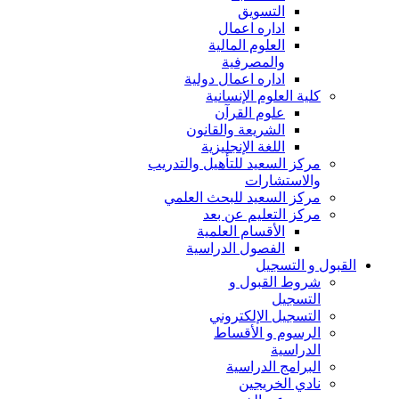
التسويق
اداره اعمال
العلوم المالية
والمصرفية
اداره اعمال دولية
كلية العلوم الإنسانية
علوم القرآن
الشريعة والقانون
اللغة الإنجليزية
مركز السعيد للتأهيل والتدريب
والاستشارات
مركز السعيد للبحث العلمي
مركز التعليم عن بعد
الأقسام العلمية
الفصول الدراسية
القبول و التسجيل
شروط القبول و
التسجيل
التسجيل الإلكتروني
الرسوم و الأقساط
الدراسية
البرامج الدراسية
نادي الخريجين