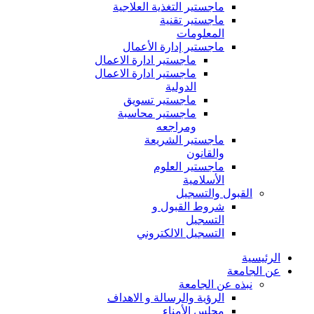
ماجستير التغذية العلاجية
ماجستير تقنية
المعلومات
ماجستير إدارة الأعمال
ماجستير ادارة الاعمال
ماجستير ادارة الاعمال
الدولية
ماجستير تسويق
ماجستير محاسبة
ومراجعه
ماجستير الشريعة
والقانون
ماجستير العلوم
الأسلامية
القبول والتسجيل
شروط القبول و
التسجيل
التسجيل الالكتروني
الرئيسية
عن الجامعة
نبذه عن الجامعة
الرؤية والرسالة و الاهداف
مجلس الأمناء