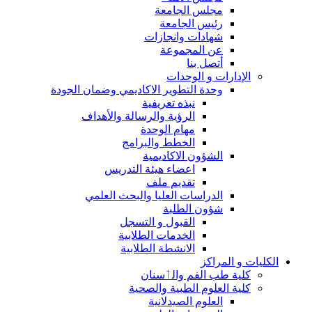
مجلس الجامعة
رئيس الجامعة
شهادات وانجازات
عن المجموعة
أتصل بنا
الإدارات و الوحدات
وحدة التطوير الاكاديمي وضمان الجودة
نبذه تعريفية
الرؤية والرسالة والأهداف
مهام الوحدة
الخطط والبرامج
الشؤون الاكاديمية
اعضاء هيئة التدريس
تقديم ملف
الدراسات العليا والبحث العلمي
شؤون الطلبة
القبول و التسجل
الخدمات الطلابية
الانشطة الطلابية
الكليات و المراكز
كلية طب الفم والٲسنان
كلية العلوم الطبية والصحية
العلوم الصيدلانية