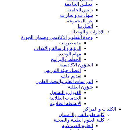
مجلس الجامعة
رئيس الجامعة
شهادات وانجازات
عن المجموعة
أتصل بنا
الإدارات و الوحدات
وحدة التطوير الاكاديمي وضمان الجودة
نبذه تعريفية
الرؤية والرسالة والأهداف
مهام الوحدة
الخطط والبرامج
الشؤون الاكاديمية
اعضاء هيئة التدريس
تقديم ملف
الدراسات العليا والبحث العلمي
شؤون الطلبة
القبول و التسجل
الخدمات الطلابية
الانشطة الطلابية
الكليات و المراكز
كلية طب الفم والٲسنان
كلية العلوم الطبية والصحية
العلوم الصيدلانية