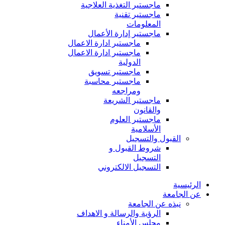
ماجستير التغذية العلاجية
ماجستير تقنية
المعلومات
ماجستير إدارة الأعمال
ماجستير ادارة الاعمال
ماجستير ادارة الاعمال
الدولية
ماجستير تسويق
ماجستير محاسبة
ومراجعه
ماجستير الشريعة
والقانون
ماجستير العلوم
الأسلامية
القبول والتسجيل
شروط القبول و
التسجيل
التسجيل الالكتروني
الرئيسية
عن الجامعة
نبذه عن الجامعة
الرؤية والرسالة و الاهداف
مجلس الأمناء