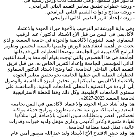
الدكتور أنور مسعود، والتي تضمنت ثلاث ورش رئسية هي :
- ورشة خطوات تطبيق معايير التقييم الذاتي البرامجي.
- ورشة نماذج وأدوات التقييم الذاتي البرامجي.
- ورشة إعداد تقرير التقييم الذاتي البرامجي.
وفي بداية الورشة تم الترحيب بالأخوة خبراء الجودة والاعتماد
الأكاديمي في اليمن من قبل الاخ الاستاذ الدكتور / عبد الرقيب
السماوي عميد الشؤون الأكاديمية والجودة في جامعة السعيد، والذي
تحدث عن أهمية انعقاد هذه الورش وقيمتها بالنسبة لتحسين وتطوير
البرامج الأكاديمية في الجامعة، موضحا الخطوات التي قد بذلتها
الجامعة في هذا الخصوص والتي توجت بقيام الجامعة بدراسة التقييم
الذاتي المؤسسي للجامعة وإعداد التقرير الخاص به، من قبل فريق
التقييم الذاتي الداخلي للجامعة، كما وضح الاستاذ الدكتور السماوي
الخطوات العملية التي خطتها الجامعة نحو تحقيق معايير الجودة
والاعتماد الأكاديمي بما يمكنها من تحقيق الميزة التنافسية والوصول
إلى الريادة في التصنيف المحلي للجامعات اليمنية، والمنافسة على
مستوى الجامعات الإقليمية، وكل ذلك وفقا للخطة الاستراتيجية
لجامعة السعيد 2023-2027م.
هذا وقد أشاد خبراء الجودة والاعتماد الأكاديمي في اليمن بجامعة
السعيد وما تمتلكه من بنية تحتية متطورة، وبرامج حديثة مواكبة
لخصائص العصر ومتطلبات سوق العمل، بالإضافة إلى امتلاكها
لقيادة متميزة وكادر أكأديمي وإداري مؤهل ولديه خبرات وقدرات
عالية ، تمثل قيمة مضافة للجامعة.
هذا وقد حضر الافتتاح الأخ الأستاذ وليد عبد الله منصور أمين عام