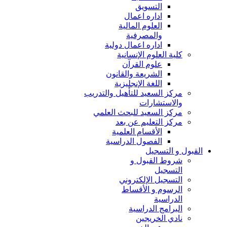
التسويق
اداره اعمال
العلوم المالية
والمصرفية
اداره اعمال دولية
كلية العلوم الإنسانية
علوم القرآن
الشريعة والقانون
اللغة الإنجليزية
مركز السعيد للتأهيل والتدريب
والاستشارات
مركز السعيد للبحث العلمي
مركز التعليم عن بعد
الأقسام العلمية
الفصول الدراسية
القبول و التسجيل
شروط القبول و
التسجيل
التسجيل الإلكتروني
الرسوم و الأقساط
الدراسية
البرامج الدراسية
نادي الخريجين