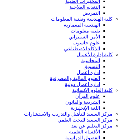
المختبرات الطبية
التغذيه العلاجية
التمريض
كلية الهندسة وتقنية المعلومات
الهندسة المعمارية
تقنية معلومات
الأمن السيبراني
علوم حاسوب
الذكاء الاصطناعي
كلية إدارة الأعمال
المحاسبة
التسويق
اداره اعمال
العلوم المالية والمصرفية
اداره اعمال دولية
كلية العلوم الإنسانية
علوم القرآن
الشريعة والقانون
اللغة الإنجليزية
مركز السعيد للتأهيل والتدريب والاستشارات
مركز السعيد للبحث العلمي
مركز التعليم عن بعد
الأقسام العلمية
الفصول الدراسية