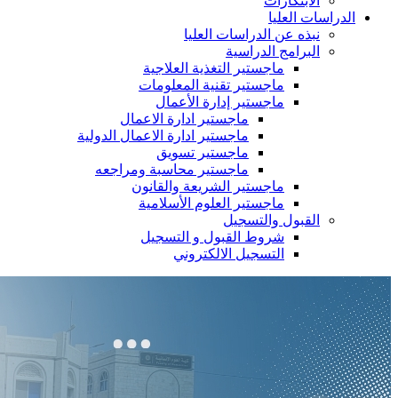
الابتكارات
الدراسات العليا
نبذه عن الدراسات العليا
البرامج الدراسية
ماجستير التغذية العلاجية
ماجستير تقنية المعلومات
ماجستير إدارة الأعمال
ماجستير ادارة الاعمال
ماجستير ادارة الاعمال الدولية
ماجستير تسويق
ماجستير محاسبة ومراجعه
ماجستير الشريعة والقانون
ماجستير العلوم الأسلامية
القبول والتسجيل
شروط القبول و التسجيل
التسجيل الالكتروني