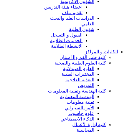
الشؤون الاكاديمية
اعضاء هيئة التدريس
تقديم ملف
الدراسات العليا والبحث
العلمي
شؤون الطلبة
القبول و التسجل
الخدمات الطلابية
الانشطة الطلابية
الكليات و المراكز
كلية طب الفم والٲسنان
كلية العلوم الطبية والصحية
العلوم الصيدلانية
المختبرات الطبية
التغذيه العلاجية
التمريض
كلية الهندسة وتقنية المعلومات
الهندسة المعمارية
تقنية معلومات
الأمن السيبراني
علوم حاسوب
الذكاء الاصطناعي
كلية إدارة الأعمال
المحاسبة