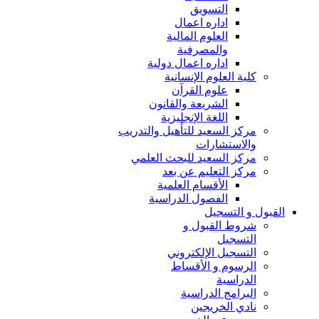
التسويق
اداره اعمال
العلوم المالية
والمصرفية
اداره اعمال دولية
كلية العلوم الإنسانية
علوم القرآن
الشريعة والقانون
اللغة الإنجليزية
مركز السعيد للتأهيل والتدريب
والاستشارات
مركز السعيد للبحث العلمي
مركز التعليم عن بعد
الأقسام العلمية
الفصول الدراسية
القبول و التسجيل
شروط القبول و
التسجيل
التسجيل الإلكتروني
الرسوم و الأقساط
الدراسية
البرامج الدراسية
نادي الخريجين