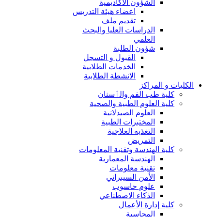
الشؤون الاكاديمية
اعضاء هيئة التدريس
تقديم ملف
الدراسات العليا والبحث
العلمي
شؤون الطلبة
القبول و التسجل
الخدمات الطلابية
الانشطة الطلابية
الكليات و المراكز
كلية طب الفم والٲسنان
كلية العلوم الطبية والصحية
العلوم الصيدلانية
المختبرات الطبية
التغذيه العلاجية
التمريض
كلية الهندسة وتقنية المعلومات
الهندسة المعمارية
تقنية معلومات
الأمن السيبراني
علوم حاسوب
الذكاء الاصطناعي
كلية إدارة الأعمال
المحاسبة