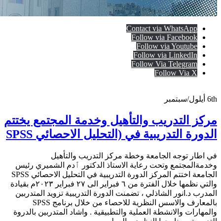
Contact via WhatsApp
Follow via Facebook
Follow via Youtube
Follow via LinkedIn
Follow Via Telegram
Follow Via X
6th
أيلول/سبتمبر
مركز التدريب والتأهيل وخدمة المجتمع يختتم
الدورة التدريبية في (التحليل الاحصائي SPSS
في اطار توجه الجامعة وخطة مركز التدريب والتأهيل
وخدمةالمجتمع وتحت رعاية الاستاذ الدكتور ٱدم الشميري رئيس
الجامعة اختتم المركز الدورة التدريبية في التحليل الاحصائي SPSS
والتي نظمها خلال الفترة من ٦ فبراير الى ٢٧ فبراير ٢٠٢٣م بقيادة
المدرب د.انور الشاذلي ، تضمنت الدورة التدريبية تزويد المتدربين
بالمعارف والاسس النظرية للاحصاء من خلال برنامج SPSS
والمهارات والانشطة العملية والتطبيقية .
واشاد المتدربين بالدروة