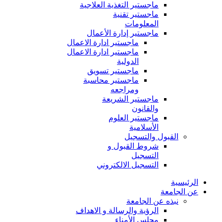
ماجستير التغذية العلاجية
ماجستير تقنية
المعلومات
ماجستير إدارة الأعمال
ماجستير ادارة الاعمال
ماجستير ادارة الاعمال
الدولية
ماجستير تسويق
ماجستير محاسبة
ومراجعه
ماجستير الشريعة
والقانون
ماجستير العلوم
الأسلامية
القبول والتسجيل
شروط القبول و
التسجيل
التسجيل الالكتروني
الرئيسية
عن الجامعة
نبذه عن الجامعة
الرؤية والرسالة و الاهداف
مجلس الأمناء