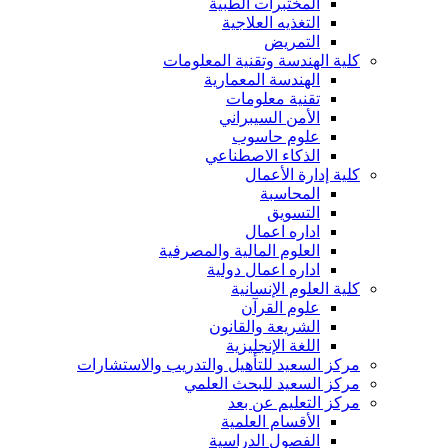
المختبرات الطبية
التغذيه العلاجية
التمريض
كلية الهندسة وتقنية المعلومات
الهندسة المعمارية
تقنية معلومات
الأمن السيبراني
علوم حاسوب
الذكاء الاصطناعي
كلية إدارة الأعمال
المحاسبة
التسويق
اداره اعمال
العلوم المالية والمصرفية
اداره اعمال دولية
كلية العلوم الإنسانية
علوم القرآن
الشريعة والقانون
اللغة الإنجليزية
مركز السعيد للتأهيل والتدريب والاستشارات
مركز السعيد للبحث العلمي
مركز التعليم عن بعد
الأقسام العلمية
الفصول الدراسية