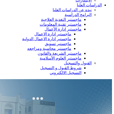
الابتكارات
الدراسات العليا
نبذه عن الدراسات العليا
البرامج الدراسية
ماجستير التغذية العلاجية
ماجستير تقنية المعلومات
ماجستير إدارة الأعمال
ماجستير ادارة الاعمال
ماجستير ادارة الاعمال الدولية
ماجستير تسويق
ماجستير محاسبة ومراجعه
ماجستير الشريعة والقانون
ماجستير العلوم الأسلامية
القبول والتسجيل
شروط القبول و التسجيل
التسجيل الالكتروني