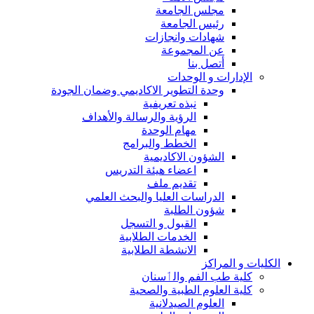
مجلس الجامعة
رئيس الجامعة
شهادات وانجازات
عن المجموعة
أتصل بنا
الإدارات و الوحدات
وحدة التطوير الاكاديمي وضمان الجودة
نبذه تعريفية
الرؤية والرسالة والأهداف
مهام الوحدة
الخطط والبرامج
الشؤون الاكاديمية
اعضاء هيئة التدريس
تقديم ملف
الدراسات العليا والبحث العلمي
شؤون الطلبة
القبول و التسجل
الخدمات الطلابية
الانشطة الطلابية
الكليات و المراكز
كلية طب الفم والٲسنان
كلية العلوم الطبية والصحية
العلوم الصيدلانية