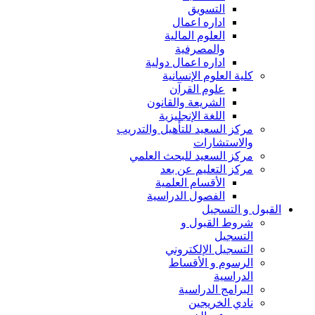
التسويق
اداره اعمال
العلوم المالية
والمصرفية
اداره اعمال دولية
كلية العلوم الإنسانية
علوم القرآن
الشريعة والقانون
اللغة الإنجليزية
مركز السعيد للتأهيل والتدريب
والاستشارات
مركز السعيد للبحث العلمي
مركز التعليم عن بعد
الأقسام العلمية
الفصول الدراسية
القبول و التسجيل
شروط القبول و
التسجيل
التسجيل الإلكتروني
الرسوم و الأقساط
الدراسية
البرامج الدراسية
نادي الخريجين