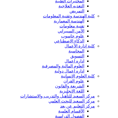
المختبرات الطبية
التغذيه العلاجية
التمريض
كلية الهندسة وتقنية المعلومات
الهندسة المعمارية
تقنية معلومات
الأمن السيبراني
علوم حاسوب
الذكاء الاصطناعي
كلية إدارة الأعمال
المحاسبة
التسويق
اداره اعمال
العلوم المالية والمصرفية
اداره اعمال دولية
كلية العلوم الإنسانية
علوم القرآن
الشريعة والقانون
اللغة الإنجليزية
مركز السعيد للتأهيل والتدريب والاستشارات
مركز السعيد للبحث العلمي
مركز التعليم عن بعد
الأقسام العلمية
الفصول الدراسية