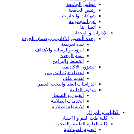
مجلس الجامعة
رئيس الجامعة
شهادات وانجازات
عن المجموعة
أتصل بنا
الإدارات و الوحدات
وحدة التطوير الاكاديمي وضمان الجودة
نبذه تعريفية
الرؤية والرسالة والأهداف
مهام الوحدة
الخطط والبرامج
الشؤون الاكاديمية
اعضاء هيئة التدريس
تقديم ملف
الدراسات العليا والبحث العلمي
شؤون الطلبة
القبول و التسجل
الخدمات الطلابية
الانشطة الطلابية
الكليات و المراكز
كلية طب الفم والٲسنان
كلية العلوم الطبية والصحية
العلوم الصيدلانية