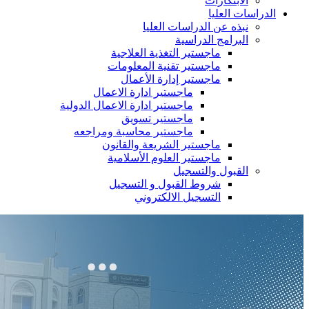
الابتكارات
الدراسات العليا
نبذه عن الدراسات العليا
البرامج الدراسية
ماجستير التغذية العلاجية
ماجستير تقنية المعلومات
ماجستير إدارة الأعمال
ماجستير ادارة الاعمال
ماجستير ادارة الاعمال الدولية
ماجستير تسويق
ماجستير محاسبة ومراجعه
ماجستير الشريعة والقانون
ماجستير العلوم الأسلامية
القبول والتسجيل
شروط القبول و التسجيل
التسجيل الالكتروني