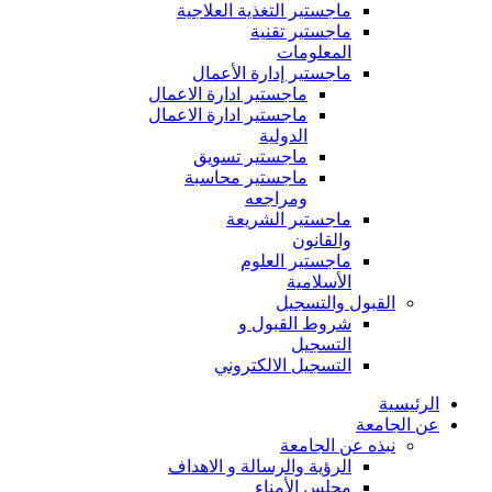
ماجستير التغذية العلاجية
ماجستير تقنية
المعلومات
ماجستير إدارة الأعمال
ماجستير ادارة الاعمال
ماجستير ادارة الاعمال
الدولية
ماجستير تسويق
ماجستير محاسبة
ومراجعه
ماجستير الشريعة
والقانون
ماجستير العلوم
الأسلامية
القبول والتسجيل
شروط القبول و
التسجيل
التسجيل الالكتروني
الرئيسية
عن الجامعة
نبذه عن الجامعة
الرؤية والرسالة و الاهداف
مجلس الأمناء