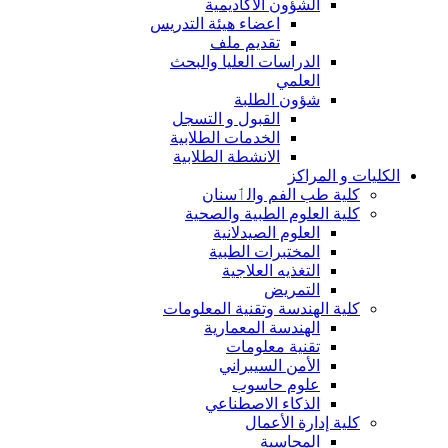
الشؤون الاكاديمية
اعضاء هيئة التدريس
تقديم ملف
الدراسات العليا والبحث
العلمي
شؤون الطلبة
القبول و التسجل
الخدمات الطلابية
الانشطة الطلابية
الكليات و المراكز
كلية طب الفم والٲسنان
كلية العلوم الطبية والصحية
العلوم الصيدلانية
المختبرات الطبية
التغذيه العلاجية
التمريض
كلية الهندسة وتقنية المعلومات
الهندسة المعمارية
تقنية معلومات
الأمن السيبراني
علوم حاسوب
الذكاء الاصطناعي
كلية إدارة الأعمال
المحاسبة