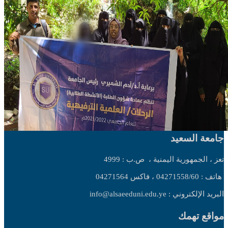
جامعة السعيد
تعز ، الجمهورية اليمنية ،
ص.ب : 4999
هاتف : 04271558/60 ، فاكس 04271564
البريد الإلكتروني : info@alsaeeduni.edu.ye
مواقع تهمك