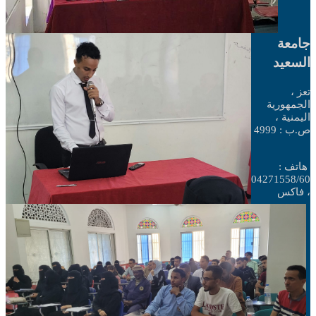
جامعة
السعيد
تعز ،
الجمهورية
اليمنية ،
ص.ب : 4999
هاتف :
04271558/60
، فاكس