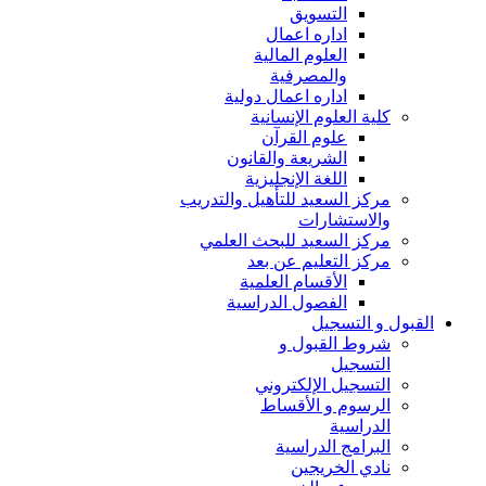
التسويق
اداره اعمال
العلوم المالية
والمصرفية
اداره اعمال دولية
كلية العلوم الإنسانية
علوم القرآن
الشريعة والقانون
اللغة الإنجليزية
مركز السعيد للتأهيل والتدريب
والاستشارات
مركز السعيد للبحث العلمي
مركز التعليم عن بعد
الأقسام العلمية
الفصول الدراسية
القبول و التسجيل
شروط القبول و
التسجيل
التسجيل الإلكتروني
الرسوم و الأقساط
الدراسية
البرامج الدراسية
نادي الخريجين