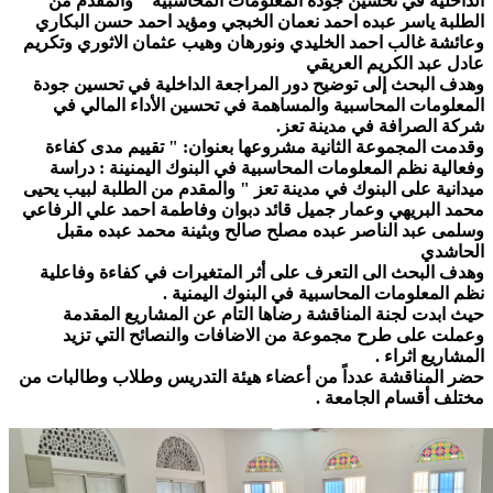
الداخلية في تحسين جودة المعلومات المحاسبية " والمقدم من
الطلبة ياسر عبده احمد نعمان الخبجي ومؤيد احمد حسن البكاري
وعائشة غالب احمد الخليدي ونورهان وهيب عثمان الاثوري وتكريم
عادل عبد الكريم العريقي
وهدف البحث إلى توضيح دور المراجعة الداخلية في تحسين جودة
المعلومات المحاسبية والمساهمة في تحسين الأداء المالي في
شركة الصرافة في مدينة تعز.
وقدمت المجموعة الثانية مشروعها بعنوان: " تقييم مدى كفاءة
وفعالية نظم المعلومات المحاسبية في البنوك اليمنينة : دراسة
ميدانية على البنوك في مدينة تعز " والمقدم من الطلبة لبيب يحيى
محمد البريهي وعمار جميل قائد دبوان وفاطمة احمد علي الرفاعي
وسلمى عبد الناصر عبده مصلح صالح وبثينة محمد عبده مقبل
الحاشدي
وهدف البحث الى التعرف على أثر المتغيرات في كفاءة وفاعلية
نظم المعلومات المحاسبية في البنوك اليمنية .
حيث ابدت لجنة المناقشة رضاها التام عن المشاريع المقدمة
وعملت على طرح مجموعة من الاضافات والنصائح التي تزيد
المشاريع اثراء .
حضر المناقشة عدداً من أعضاء هيئة التدريس وطلاب وطالبات من
مختلف أقسام الجامعة .