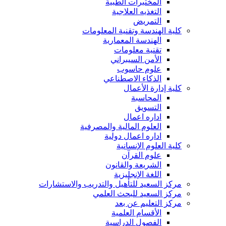
المختبرات الطبية
التغذيه العلاجية
التمريض
كلية الهندسة وتقنية المعلومات
الهندسة المعمارية
تقنية معلومات
الأمن السيبراني
علوم حاسوب
الذكاء الاصطناعي
كلية إدارة الأعمال
المحاسبة
التسويق
اداره اعمال
العلوم المالية والمصرفية
اداره اعمال دولية
كلية العلوم الإنسانية
علوم القرآن
الشريعة والقانون
اللغة الإنجليزية
مركز السعيد للتأهيل والتدريب والاستشارات
مركز السعيد للبحث العلمي
مركز التعليم عن بعد
الأقسام العلمية
الفصول الدراسية