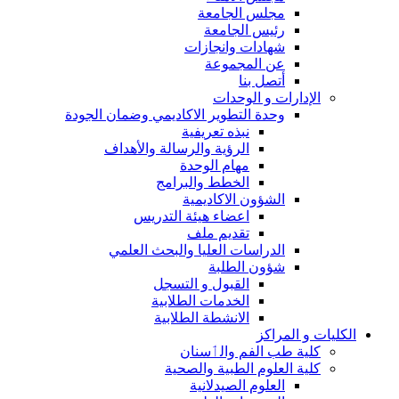
مجلس الجامعة
رئيس الجامعة
شهادات وانجازات
عن المجموعة
أتصل بنا
الإدارات و الوحدات
وحدة التطوير الاكاديمي وضمان الجودة
نبذه تعريفية
الرؤية والرسالة والأهداف
مهام الوحدة
الخطط والبرامج
الشؤون الاكاديمية
اعضاء هيئة التدريس
تقديم ملف
الدراسات العليا والبحث العلمي
شؤون الطلبة
القبول و التسجل
الخدمات الطلابية
الانشطة الطلابية
الكليات و المراكز
كلية طب الفم والٲسنان
كلية العلوم الطبية والصحية
العلوم الصيدلانية