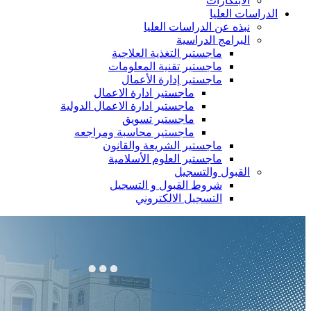
الابتكارات
الدراسات العليا
نبذه عن الدراسات العليا
البرامج الدراسية
ماجستير التغذية العلاجية
ماجستير تقنية المعلومات
ماجستير إدارة الأعمال
ماجستير ادارة الاعمال
ماجستير ادارة الاعمال الدولية
ماجستير تسويق
ماجستير محاسبة ومراجعه
ماجستير الشريعة والقانون
ماجستير العلوم الأسلامية
القبول والتسجيل
شروط القبول و التسجيل
التسجيل الالكتروني