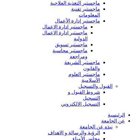
ماجستير التغذية العلاجية
ماجستير تقنية
المعلومات
ماجستير إدارة الأعمال
ماجستير ادارة الاعمال
ماجستير ادارة الاعمال
الدولية
ماجستير تسويق
ماجستير محاسبة
ومراجعه
ماجستير الشريعة
والقانون
ماجستير العلوم
الأسلامية
القبول والتسجيل
شروط القبول و
التسجيل
التسجيل الالكتروني
الرئيسية
عن الجامعة
نبذه عن الجامعة
الرؤية والرسالة و الاهداف
مجلس الأمناء