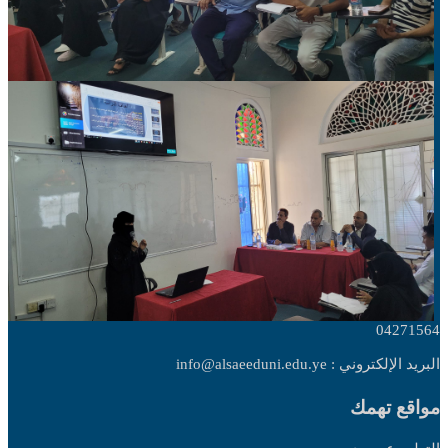
04271564
البريد الإلكتروني : info@alsaeeduni.edu.ye
مواقع تهمك