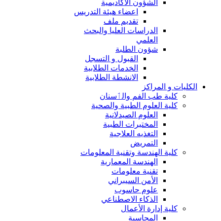
الشؤون الاكاديمية
اعضاء هيئة التدريس
تقديم ملف
الدراسات العليا والبحث
العلمي
شؤون الطلبة
القبول و التسجل
الخدمات الطلابية
الانشطة الطلابية
الكليات و المراكز
كلية طب الفم والٲسنان
كلية العلوم الطبية والصحية
العلوم الصيدلانية
المختبرات الطبية
التغذيه العلاجية
التمريض
كلية الهندسة وتقنية المعلومات
الهندسة المعمارية
تقنية معلومات
الأمن السيبراني
علوم حاسوب
الذكاء الاصطناعي
كلية إدارة الأعمال
المحاسبة