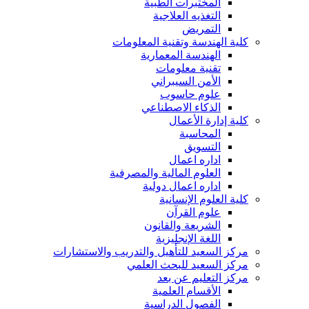
المختبرات الطبية
التغذيه العلاجية
التمريض
كلية الهندسة وتقنية المعلومات
الهندسة المعمارية
تقنية معلومات
الأمن السيبراني
علوم حاسوب
الذكاء الاصطناعي
كلية إدارة الأعمال
المحاسبة
التسويق
اداره اعمال
العلوم المالية والمصرفية
اداره اعمال دولية
كلية العلوم الإنسانية
علوم القرآن
الشريعة والقانون
اللغة الإنجليزية
مركز السعيد للتأهيل والتدريب والاستشارات
مركز السعيد للبحث العلمي
مركز التعليم عن بعد
الأقسام العلمية
الفصول الدراسية