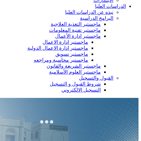
الابتكارات
الدراسات العليا
نبذه عن الدراسات العليا
البرامج الدراسية
ماجستير التغذية العلاجية
ماجستير تقنية المعلومات
ماجستير إدارة الأعمال
ماجستير ادارة الاعمال
ماجستير ادارة الاعمال الدولية
ماجستير تسويق
ماجستير محاسبة ومراجعه
ماجستير الشريعة والقانون
ماجستير العلوم الأسلامية
القبول والتسجيل
شروط القبول و التسجيل
التسجيل الالكتروني