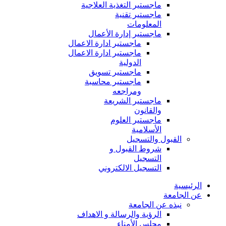
ماجستير التغذية العلاجية
ماجستير تقنية
المعلومات
ماجستير إدارة الأعمال
ماجستير ادارة الاعمال
ماجستير ادارة الاعمال
الدولية
ماجستير تسويق
ماجستير محاسبة
ومراجعه
ماجستير الشريعة
والقانون
ماجستير العلوم
الأسلامية
القبول والتسجيل
شروط القبول و
التسجيل
التسجيل الالكتروني
الرئيسية
عن الجامعة
نبذه عن الجامعة
الرؤية والرسالة و الاهداف
مجلس الأمناء