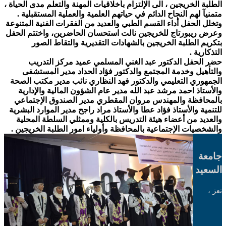
الطلبة الخريجين ، الى الإلتزام بأخلاقيات المهنة والتعلم مدى الحياة ،
متمنيآ لهم النجاح الدائم في حياتهم العلمية والعملية المستقبلية .
وتخلل الحفل أداء القسم الطبي والعديد من الفقرات الفنية المتنوعة
وعرض ريبورتاج للخريجين نالت استحسان الحاضرين، واختتم الحفل
بتكريم الطلبة الخريجين بالشهادات التقديرية والتقاط الصور
التذكارية .
حضر الحفل الدكتور عبد الغني المسلمي عميد مركز التدريب
والتأهيل وخدمة المجتمع والدكتور فؤاد الحداد مدير المستشفى
الجمهوري التعليمي والدكتور فهد النظاري نائب مدير مكتب الصحة
والأستاذ احمد مرشد عبد الله مدير عام الشؤون المالية والإدارية
بالمحافظة والمهندس مروان المقطري مدير الصندوق الإجتماعي
للتنمية والأستاذ فؤاد عطا والأستاذ مراد راجح مدير الموارد البشرية
والعديد من أعضاء هيئة التدريس بالكلية وممثلي السلطة المحلية
والشخصيات الإجتماعية بالمحافظة وأولياء امور الطلبة الخريجين .
جامعة
السعيد
تعز ،