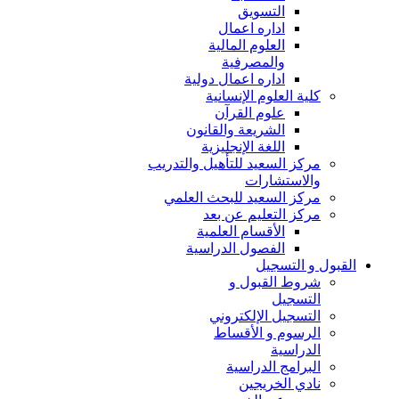
التسويق
اداره اعمال
العلوم المالية
والمصرفية
اداره اعمال دولية
كلية العلوم الإنسانية
علوم القرآن
الشريعة والقانون
اللغة الإنجليزية
مركز السعيد للتأهيل والتدريب
والاستشارات
مركز السعيد للبحث العلمي
مركز التعليم عن بعد
الأقسام العلمية
الفصول الدراسية
القبول و التسجيل
شروط القبول و
التسجيل
التسجيل الإلكتروني
الرسوم و الأقساط
الدراسية
البرامج الدراسية
نادي الخريجين