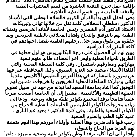
الحاج هائل
سعيد انعم حفلات التخرج للعام الجامعي 2023 - 2022 م
بإقامة حفل تخرج الدفعة العاشرة من قسم المختبرات الطبية
والدفعة الخامسة من قسم التغذية العلاجية .
وفي الحفل الذي بدأ بالقرآن الكريم فالسلام الوطني القى الأستاذ
الدكتور / سلطان المخلافي كلمة نقل من خلالها تهاني وتبريكات
الأستاذ الدكتور آدم الشميري رئيس الجامعة لأبنائه الخريجين وتمنياته
الطيبة لهم بالتوفيق والنجاح واشاد المخلافي بالطلبة الخريجين وبما
حققوه من تفوق وتميز خلال رحلتهم العلمية بفضل اجتهادهم في
كافة المقررات الدراسية
وبين لهم ان الحصول على درجة البكالوريوس هو اول خطوة في
الطريق للحياة العملية وليس اخر المطاف طالبآ منهم تنمية
مهاراتهم ومعارفهم باستمرار . وفي كلمة السلطة المحلية والتي
ألقاها الأستاذ / محمد عبد العزيز الصنوي- وكيل المحافظة عبر فيها
عن سروره بالمشاركة في هذا العرس التعليمي الأكاديمي مقدمآ
تهاني ومباركة السلطة المحلية للخريجين والخريجات متمنين لهم
التوفيق كما اشاد بجامعة السعيد لما تبذله من جهد في سبيل تطوير
العملية التعليمية والأكاديمية . مشيرا إلى أن الجامعة أصبحت صرحاً
علمياً شامخاً يرفد المجتمع بكوادر طبيّة مؤهلة ونوعية . ودعا الى
زيادة مخرجات الكوادر الطبية من الجامعات لتغطية الاحتياج من
الكوادر الصحية والطبية ، وفي كلمة الدكتور / وحيد عبد الباري -
عميد كلية الطب والعلوم الصحية
رحب فيها بالحاضرين وهنأ الطلبة وأولياء أمورهم بهذا اليوم متمنية
لهم المزيد من النجاح والتفوق ،
واشار الى ان الكلية ترفد الوطن بكوادر طبية وصحية متميزة ، داعيٱ