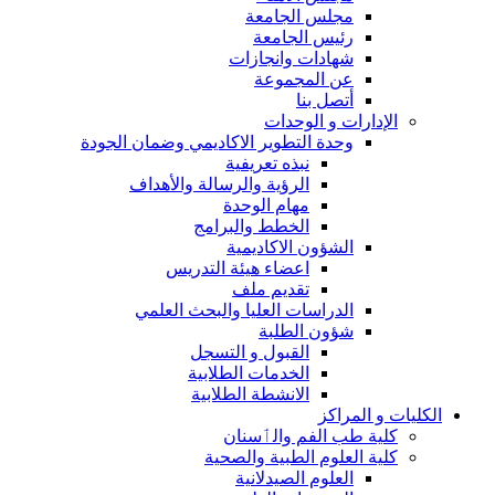
مجلس الجامعة
رئيس الجامعة
شهادات وانجازات
عن المجموعة
أتصل بنا
الإدارات و الوحدات
وحدة التطوير الاكاديمي وضمان الجودة
نبذه تعريفية
الرؤية والرسالة والأهداف
مهام الوحدة
الخطط والبرامج
الشؤون الاكاديمية
اعضاء هيئة التدريس
تقديم ملف
الدراسات العليا والبحث العلمي
شؤون الطلبة
القبول و التسجل
الخدمات الطلابية
الانشطة الطلابية
الكليات و المراكز
كلية طب الفم والٲسنان
كلية العلوم الطبية والصحية
العلوم الصيدلانية