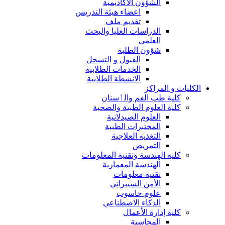
الشؤون الاكاديمية
اعضاء هيئة التدريس
تقديم ملف
الدراسات العليا والبحث
العلمي
شؤون الطلبة
القبول و التسجل
الخدمات الطلابية
الانشطة الطلابية
الكليات و المراكز
كلية طب الفم والٲسنان
كلية العلوم الطبية والصحية
العلوم الصيدلانية
المختبرات الطبية
التغذيه العلاجية
التمريض
كلية الهندسة وتقنية المعلومات
الهندسة المعمارية
تقنية معلومات
الأمن السيبراني
علوم حاسوب
الذكاء الاصطناعي
كلية إدارة الأعمال
المحاسبة