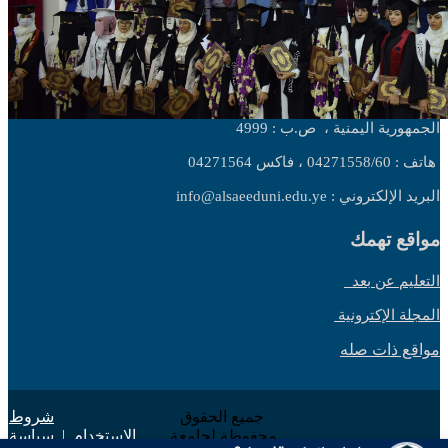
الجمهورية اليمنية ،
ص.ب : 4999
هاتف : 04271558/60 ، فاكس 04271564
البريد الإلكتروني : info@alsaeeduni.edu.ye
مواقع تهمك
التعليم عن بعد
المجلة الإكترونية
مواقع ذات صله
جميع الحقوق
شروط
محفوظة لجامعة
الاستخدام
|
سياسة