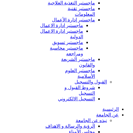
ماجستير التغذية العلاجية
ماجستير تقنية
المعلومات
ماجستير إدارة الأعمال
ماجستير ادارة الاعمال
ماجستير ادارة الاعمال
الدولية
ماجستير تسويق
ماجستير محاسبة
ومراجعه
ماجستير الشريعة
والقانون
ماجستير العلوم
الأسلامية
القبول والتسجيل
شروط القبول و
التسجيل
التسجيل الالكتروني
الرئيسية
عن الجامعة
نبذه عن الجامعة
الرؤية والرسالة و الاهداف
مجلس الأمناء