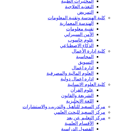
المختبرات الطبية
التغذيه العلاجية
التمريض
كلية الهندسة وتقنية المعلومات
الهندسة المعمارية
تقنية معلومات
الأمن السيبراني
علوم حاسوب
الذكاء الاصطناعي
كلية إدارة الأعمال
المحاسبة
التسويق
اداره اعمال
العلوم المالية والمصرفية
اداره اعمال دولية
كلية العلوم الإنسانية
علوم القرآن
الشريعة والقانون
اللغة الإنجليزية
مركز السعيد للتأهيل والتدريب والاستشارات
مركز السعيد للبحث العلمي
مركز التعليم عن بعد
الأقسام العلمية
الفصول الدراسية