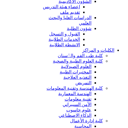
الشؤون الاكاديمية
اعضاء هيئة التدريس
تقديم ملف
الدراسات العليا والبحث
العلمي
شؤون الطلبة
القبول و التسجل
الخدمات الطلابية
الانشطة الطلابية
الكليات و المراكز
كلية طب الفم والٲسنان
كلية العلوم الطبية والصحية
العلوم الصيدلانية
المختبرات الطبية
التغذيه العلاجية
التمريض
كلية الهندسة وتقنية المعلومات
الهندسة المعمارية
تقنية معلومات
الأمن السيبراني
علوم حاسوب
الذكاء الاصطناعي
كلية إدارة الأعمال
المحاسبة