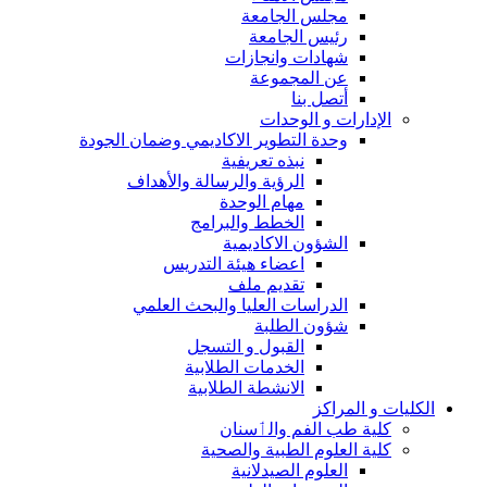
مجلس الجامعة
رئيس الجامعة
شهادات وانجازات
عن المجموعة
أتصل بنا
الإدارات و الوحدات
وحدة التطوير الاكاديمي وضمان الجودة
نبذه تعريفية
الرؤية والرسالة والأهداف
مهام الوحدة
الخطط والبرامج
الشؤون الاكاديمية
اعضاء هيئة التدريس
تقديم ملف
الدراسات العليا والبحث العلمي
شؤون الطلبة
القبول و التسجل
الخدمات الطلابية
الانشطة الطلابية
الكليات و المراكز
كلية طب الفم والٲسنان
كلية العلوم الطبية والصحية
العلوم الصيدلانية