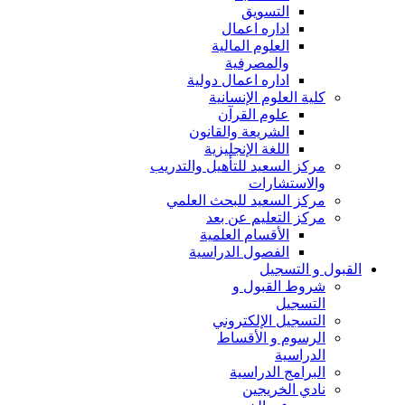
التسويق
اداره اعمال
العلوم المالية
والمصرفية
اداره اعمال دولية
كلية العلوم الإنسانية
علوم القرآن
الشريعة والقانون
اللغة الإنجليزية
مركز السعيد للتأهيل والتدريب
والاستشارات
مركز السعيد للبحث العلمي
مركز التعليم عن بعد
الأقسام العلمية
الفصول الدراسية
القبول و التسجيل
شروط القبول و
التسجيل
التسجيل الإلكتروني
الرسوم و الأقساط
الدراسية
البرامج الدراسية
نادي الخريجين