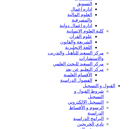
التسويق
اداره اعمال
العلوم المالية
والمصرفية
اداره اعمال دولية
كلية العلوم الإنسانية
علوم القرآن
الشريعة والقانون
اللغة الإنجليزية
مركز السعيد للتأهيل والتدريب
والاستشارات
مركز السعيد للبحث العلمي
مركز التعليم عن بعد
الأقسام العلمية
الفصول الدراسية
القبول و التسجيل
شروط القبول و
التسجيل
التسجيل الإلكتروني
الرسوم و الأقساط
الدراسية
البرامج الدراسية
نادي الخريجين