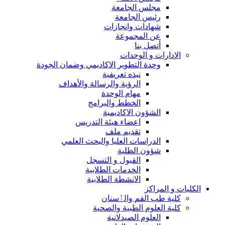
مجلس الجامعة
رئيس الجامعة
شهادات وانجازات
عن المجموعة
أتصل بنا
الإدارات و الوحدات
وحدة التطوير الاكاديمي وضمان الجودة
نبذه تعريفية
الرؤية والرسالة والأهداف
مهام الوحدة
الخطط والبرامج
الشؤون الاكاديمية
اعضاء هيئة التدريس
تقديم ملف
الدراسات العليا والبحث العلمي
شؤون الطلبة
القبول و التسجل
الخدمات الطلابية
الانشطة الطلابية
الكليات و المراكز
كلية طب الفم والٲسنان
كلية العلوم الطبية والصحية
العلوم الصيدلانية