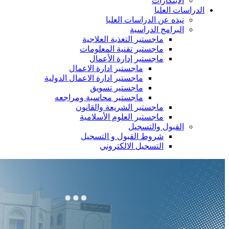
الابتكارات
الدراسات العليا
نبذه عن الدراسات العليا
البرامج الدراسية
ماجستير التغذية العلاجية
ماجستير تقنية المعلومات
ماجستير إدارة الأعمال
ماجستير ادارة الاعمال
ماجستير ادارة الاعمال الدولية
ماجستير تسويق
ماجستير محاسبة ومراجعه
ماجستير الشريعة والقانون
ماجستير العلوم الأسلامية
القبول والتسجيل
شروط القبول و التسجيل
التسجيل الالكتروني