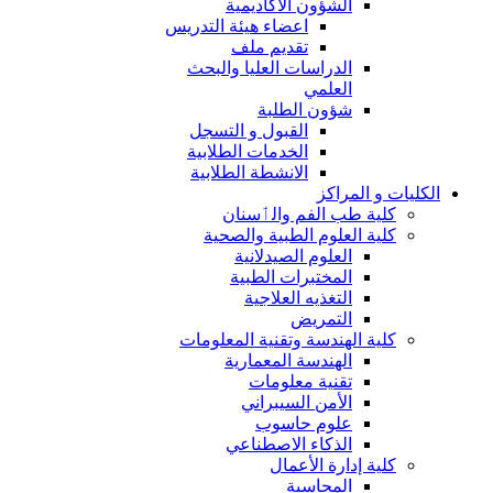
الشؤون الاكاديمية
اعضاء هيئة التدريس
تقديم ملف
الدراسات العليا والبحث
العلمي
شؤون الطلبة
القبول و التسجل
الخدمات الطلابية
الانشطة الطلابية
الكليات و المراكز
كلية طب الفم والٲسنان
كلية العلوم الطبية والصحية
العلوم الصيدلانية
المختبرات الطبية
التغذيه العلاجية
التمريض
كلية الهندسة وتقنية المعلومات
الهندسة المعمارية
تقنية معلومات
الأمن السيبراني
علوم حاسوب
الذكاء الاصطناعي
كلية إدارة الأعمال
المحاسبة