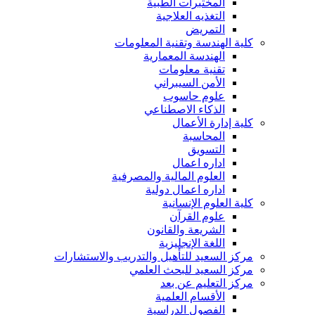
المختبرات الطبية
التغذيه العلاجية
التمريض
كلية الهندسة وتقنية المعلومات
الهندسة المعمارية
تقنية معلومات
الأمن السيبراني
علوم حاسوب
الذكاء الاصطناعي
كلية إدارة الأعمال
المحاسبة
التسويق
اداره اعمال
العلوم المالية والمصرفية
اداره اعمال دولية
كلية العلوم الإنسانية
علوم القرآن
الشريعة والقانون
اللغة الإنجليزية
مركز السعيد للتأهيل والتدريب والاستشارات
مركز السعيد للبحث العلمي
مركز التعليم عن بعد
الأقسام العلمية
الفصول الدراسية