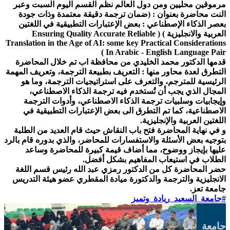
مرموقين محليين ومن دول العالم نظم القسم اليوم السبت وعبر
النت محاضرة بعنوان : (ضمان ترجمة دقيقة
معتمدة وذات جودة
بعصر الذكاء الإصطناعي : بعض الإعتبارات التطبيقية في اللغتين
العربية والانجليزية ) ( Ensuring Quality Accurate Reliable
Translation in the Age of AI: some key Practical Considerations
In Arabic - English Language Pair )
قدمها الدكتور محمد الخليدي من محافظة اب تم خلال المحاضرة
التطرق لعدة محاور منها : التعريف بطبيعة الترجمة، وتعريف المهمة
الرئيسية للمترجم، والتعرف على استراتيجيات الترجمة، وما هو
المجال الذي يجب أن تُستخدم فيه ترجمة الذكاء الاصطناعي،
وإيجابيات وسلبيات ترجمة الذكاء الاصطناعي، وأدوات الترجمة
الاصطناعية، كما تم التطرق الى بعض الإعتبارات التطبيقية في
اللغتين العربية والإنجليزية.
و في نهاية المحاضرة فتح باب النقاش حيث قام العديد من الطلبة
بتوجيه بعض الأسئلة والاستفسارات للمحاضر، والذي بدوره قام بالرد
عليها بإيجاز ووضوح، مما أضاف قيمة كبيرة للمحاضرة وساعد
الطلاب في استيعاب المفاهيم بشكل أفضل.
حضر المحاضرة كل من الدكتور رمزي عبد الله رئيس قسم اللغة
الانجليزية والترجمة والدكتورة ميادة المقطري عضو هيئة التدريس
جامعة تعز.
#جامعة_السعيد_ريادة_وتميز
جامعة