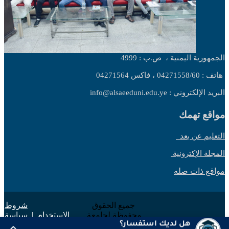
الجمهورية اليمنية ،
ص.ب : 4999
هاتف : 04271558/60 ، فاكس 04271564
البريد الإلكتروني : info@alsaeeduni.edu.ye
مواقع تهمك
التعليم عن بعد
المجلة الإكترونية
مواقع ذات صله
جميع الحقوق
شروط
محفوظة لجامعة
الاستخدام
|
سياسة
السعيد 2025 ©
الخصوصية
هل لديك استفسار؟