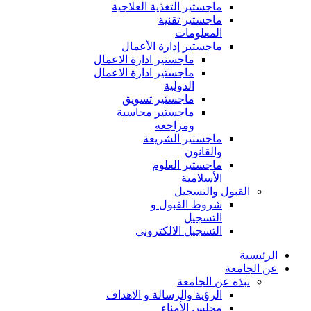
ماجستير التغذية العلاجية
ماجستير تقنية
المعلومات
ماجستير إدارة الأعمال
ماجستير ادارة الاعمال
ماجستير ادارة الاعمال
الدولية
ماجستير تسويق
ماجستير محاسبة
ومراجعه
ماجستير الشريعة
والقانون
ماجستير العلوم
الأسلامية
القبول والتسجيل
شروط القبول و
التسجيل
التسجيل الالكتروني
الرئيسية
عن الجامعة
نبذه عن الجامعة
الرؤية والرسالة و الاهداف
مجلس الأمناء