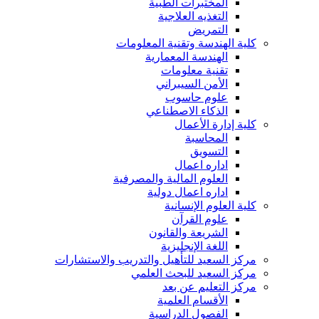
المختبرات الطبية
التغذيه العلاجية
التمريض
كلية الهندسة وتقنية المعلومات
الهندسة المعمارية
تقنية معلومات
الأمن السيبراني
علوم حاسوب
الذكاء الاصطناعي
كلية إدارة الأعمال
المحاسبة
التسويق
اداره اعمال
العلوم المالية والمصرفية
اداره اعمال دولية
كلية العلوم الإنسانية
علوم القرآن
الشريعة والقانون
اللغة الإنجليزية
مركز السعيد للتأهيل والتدريب والاستشارات
مركز السعيد للبحث العلمي
مركز التعليم عن بعد
الأقسام العلمية
الفصول الدراسية