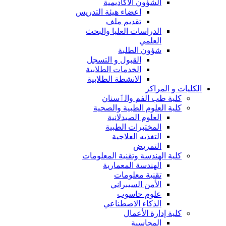
الشؤون الاكاديمية
اعضاء هيئة التدريس
تقديم ملف
الدراسات العليا والبحث
العلمي
شؤون الطلبة
القبول و التسجل
الخدمات الطلابية
الانشطة الطلابية
الكليات و المراكز
كلية طب الفم والٲسنان
كلية العلوم الطبية والصحية
العلوم الصيدلانية
المختبرات الطبية
التغذيه العلاجية
التمريض
كلية الهندسة وتقنية المعلومات
الهندسة المعمارية
تقنية معلومات
الأمن السيبراني
علوم حاسوب
الذكاء الاصطناعي
كلية إدارة الأعمال
المحاسبة