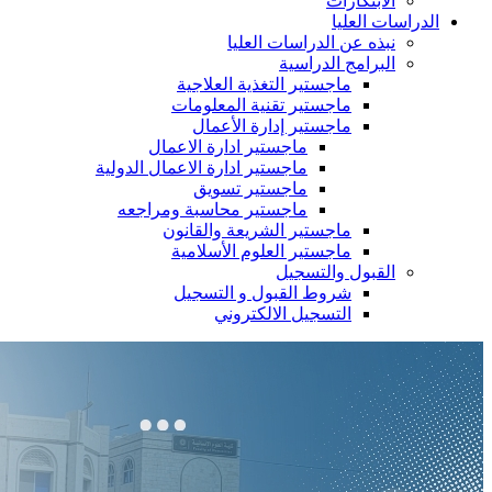
الابتكارات
الدراسات العليا
نبذه عن الدراسات العليا
البرامج الدراسية
ماجستير التغذية العلاجية
ماجستير تقنية المعلومات
ماجستير إدارة الأعمال
ماجستير ادارة الاعمال
ماجستير ادارة الاعمال الدولية
ماجستير تسويق
ماجستير محاسبة ومراجعه
ماجستير الشريعة والقانون
ماجستير العلوم الأسلامية
القبول والتسجيل
شروط القبول و التسجيل
التسجيل الالكتروني