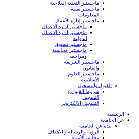
ماجستير التغذية العلاجية
ماجستير تقنية
المعلومات
ماجستير إدارة الأعمال
ماجستير ادارة الاعمال
ماجستير ادارة الاعمال
الدولية
ماجستير تسويق
ماجستير محاسبة
ومراجعه
ماجستير الشريعة
والقانون
ماجستير العلوم
الأسلامية
القبول والتسجيل
شروط القبول و
التسجيل
التسجيل الالكتروني
الرئيسية
عن الجامعة
نبذه عن الجامعة
الرؤية والرسالة و الاهداف
مجلس الأمناء