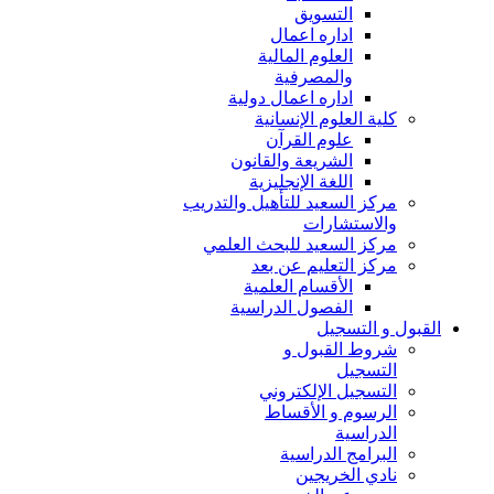
التسويق
اداره اعمال
العلوم المالية
والمصرفية
اداره اعمال دولية
كلية العلوم الإنسانية
علوم القرآن
الشريعة والقانون
اللغة الإنجليزية
مركز السعيد للتأهيل والتدريب
والاستشارات
مركز السعيد للبحث العلمي
مركز التعليم عن بعد
الأقسام العلمية
الفصول الدراسية
القبول و التسجيل
شروط القبول و
التسجيل
التسجيل الإلكتروني
الرسوم و الأقساط
الدراسية
البرامج الدراسية
نادي الخريجين