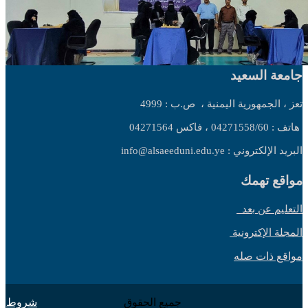
جامعة السعيد
تعز ، الجمهورية اليمنية ،
ص.ب : 4999
هاتف : 04271558/60 ، فاكس 04271564
البريد الإلكتروني : info@alsaeeduni.edu.ye
مواقع تهمك
التعليم عن بعد
المجلة الإكترونية
مواقع ذات صله
جميع الحقوق
شروط