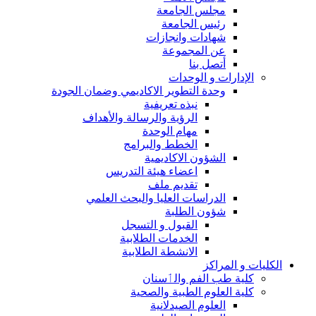
مجلس الجامعة
رئيس الجامعة
شهادات وانجازات
عن المجموعة
أتصل بنا
الإدارات و الوحدات
وحدة التطوير الاكاديمي وضمان الجودة
نبذه تعريفية
الرؤية والرسالة والأهداف
مهام الوحدة
الخطط والبرامج
الشؤون الاكاديمية
اعضاء هيئة التدريس
تقديم ملف
الدراسات العليا والبحث العلمي
شؤون الطلبة
القبول و التسجل
الخدمات الطلابية
الانشطة الطلابية
الكليات و المراكز
كلية طب الفم والٲسنان
كلية العلوم الطبية والصحية
العلوم الصيدلانية