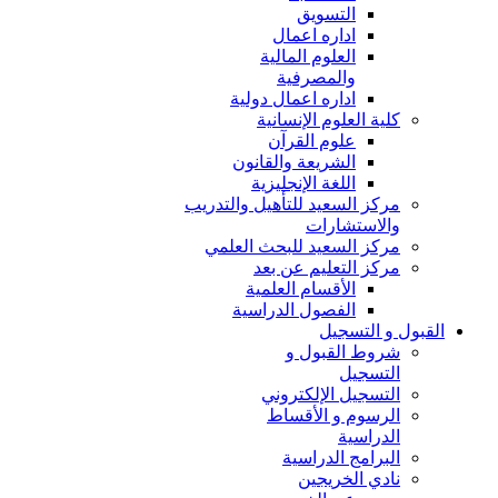
التسويق
اداره اعمال
العلوم المالية
والمصرفية
اداره اعمال دولية
كلية العلوم الإنسانية
علوم القرآن
الشريعة والقانون
اللغة الإنجليزية
مركز السعيد للتأهيل والتدريب
والاستشارات
مركز السعيد للبحث العلمي
مركز التعليم عن بعد
الأقسام العلمية
الفصول الدراسية
القبول و التسجيل
شروط القبول و
التسجيل
التسجيل الإلكتروني
الرسوم و الأقساط
الدراسية
البرامج الدراسية
نادي الخريجين