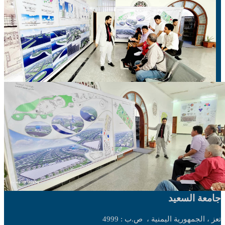
جامعة السعيد
تعز ، الجمهورية اليمنية ،
ص.ب : 4999