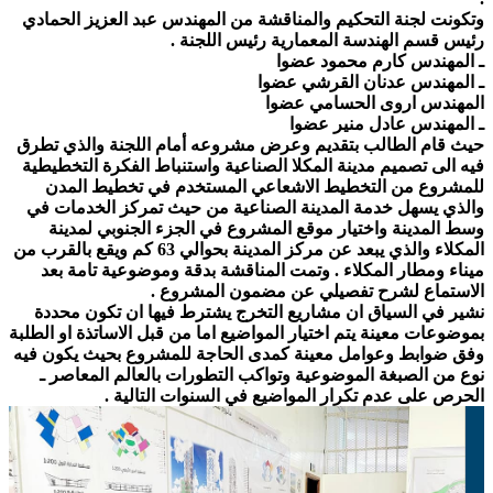
وتكونت لجنة التحكيم والمناقشة من المهندس عبد العزيز الحمادي
رئيس قسم الهندسة المعمارية رئيس اللجنة .
ـ المهندس كارم محمود عضوا
ـ المهندس عدنان القرشي عضوا
المهندس اروى الحسامي عضوا
ـ المهندس عادل منير عضوا
حيث قام الطالب بتقديم وعرض مشروعه أمام اللجنة والذي تطرق
فيه الى تصميم مدينة المكلا الصناعية واستنباط الفكرة التخطيطية
للمشروع من التخطيط الاشعاعي المستخدم في تخطيط المدن
والذي يسهل خدمة المدينة الصناعية من حيث تمركز الخدمات في
وسط المدينة واختيار موقع المشروع في الجزء الجنوبي لمدينة
المكلاء والذي يبعد عن مركز المدينة بحوالي 63 كم ويقع بالقرب من
ميناء ومطار المكلاء . وتمت المناقشة بدقة وموضوعية تامة بعد
الاستماع لشرح تفصيلي عن مضمون المشروع .
نشير في السياق ان مشاريع التخرج يشترط فيها ان تكون محددة
بموضوعات معينة يتم اختيار المواضيع اما من قبل الاساتذة او الطلبة
وفق ضوابط وعوامل معينة كمدى الحاجة للمشروع بحيث يكون فيه
نوع من الصبغة الموضوعية وتواكب التطورات بالعالم المعاصر
ـ
الحرص على عدم تكرار المواضيع في السنوات التالية .