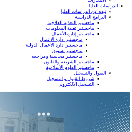
الابتكارات
الدراسات العليا
نبذه عن الدراسات العليا
البرامج الدراسية
ماجستير التغذية العلاجية
ماجستير تقنية المعلومات
ماجستير إدارة الأعمال
ماجستير ادارة الاعمال
ماجستير ادارة الاعمال الدولية
ماجستير تسويق
ماجستير محاسبة ومراجعه
ماجستير الشريعة والقانون
ماجستير العلوم الأسلامية
القبول والتسجيل
شروط القبول و التسجيل
التسجيل الالكتروني