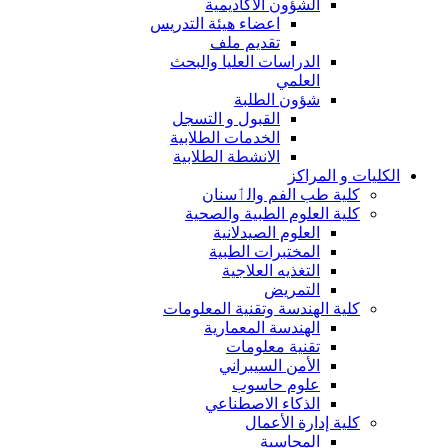
الشؤون الاكاديمية
اعضاء هيئة التدريس
تقديم ملف
الدراسات العليا والبحث
العلمي
شؤون الطلبة
القبول و التسجل
الخدمات الطلابية
الانشطة الطلابية
الكليات و المراكز
كلية طب الفم والٲسنان
كلية العلوم الطبية والصحية
العلوم الصيدلانية
المختبرات الطبية
التغذيه العلاجية
التمريض
كلية الهندسة وتقنية المعلومات
الهندسة المعمارية
تقنية معلومات
الأمن السيبراني
علوم حاسوب
الذكاء الاصطناعي
كلية إدارة الأعمال
المحاسبة