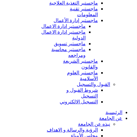
ماجستير التغذية العلاجية
ماجستير تقنية
المعلومات
ماجستير إدارة الأعمال
ماجستير ادارة الاعمال
ماجستير ادارة الاعمال
الدولية
ماجستير تسويق
ماجستير محاسبة
ومراجعه
ماجستير الشريعة
والقانون
ماجستير العلوم
الأسلامية
القبول والتسجيل
شروط القبول و
التسجيل
التسجيل الالكتروني
الرئيسية
عن الجامعة
نبذه عن الجامعة
الرؤية والرسالة و الاهداف
مجلس الأمناء