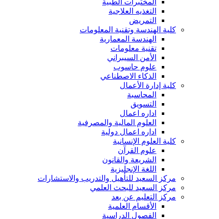
المختبرات الطبية
التغذيه العلاجية
التمريض
كلية الهندسة وتقنية المعلومات
الهندسة المعمارية
تقنية معلومات
الأمن السيبراني
علوم حاسوب
الذكاء الاصطناعي
كلية إدارة الأعمال
المحاسبة
التسويق
اداره اعمال
العلوم المالية والمصرفية
اداره اعمال دولية
كلية العلوم الإنسانية
علوم القرآن
الشريعة والقانون
اللغة الإنجليزية
مركز السعيد للتأهيل والتدريب والاستشارات
مركز السعيد للبحث العلمي
مركز التعليم عن بعد
الأقسام العلمية
الفصول الدراسية