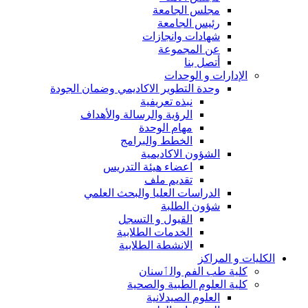
مجلس الجامعة
رئيس الجامعة
شهادات وانجازات
عن المجموعة
أتصل بنا
الإدارات و الوحدات
وحدة التطوير الاكاديمي وضمان الجودة
نبذه تعريفية
الرؤية والرسالة والأهداف
مهام الوحدة
الخطط والبرامج
الشؤون الاكاديمية
اعضاء هيئة التدريس
تقديم ملف
الدراسات العليا والبحث العلمي
شؤون الطلبة
القبول و التسجل
الخدمات الطلابية
الانشطة الطلابية
الكليات و المراكز
كلية طب الفم والٲسنان
كلية العلوم الطبية والصحية
العلوم الصيدلانية