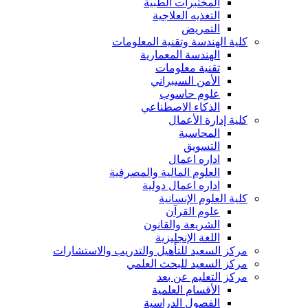
المختبرات الطبية
التغذيه العلاجية
التمريض
كلية الهندسة وتقنية المعلومات
الهندسة المعمارية
تقنية معلومات
الأمن السيبراني
علوم حاسوب
الذكاء الاصطناعي
كلية إدارة الأعمال
المحاسبة
التسويق
اداره اعمال
العلوم المالية والمصرفية
اداره اعمال دولية
كلية العلوم الإنسانية
علوم القرآن
الشريعة والقانون
اللغة الإنجليزية
مركز السعيد للتأهيل والتدريب والاستشارات
مركز السعيد للبحث العلمي
مركز التعليم عن بعد
الأقسام العلمية
الفصول الدراسية