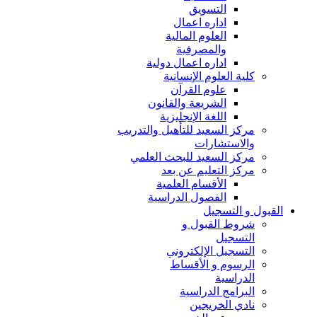
التسويق
اداره اعمال
العلوم المالية
والمصرفية
اداره اعمال دولية
كلية العلوم الإنسانية
علوم القرآن
الشريعة والقانون
اللغة الإنجليزية
مركز السعيد للتأهيل والتدريب
والاستشارات
مركز السعيد للبحث العلمي
مركز التعليم عن بعد
الأقسام العلمية
الفصول الدراسية
القبول و التسجيل
شروط القبول و
التسجيل
التسجيل الإلكتروني
الرسوم و الأقساط
الدراسية
البرامج الدراسية
نادي الخريجين