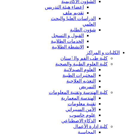
الشؤون الاكاديمية
اعضاء هيئة التدريس
تقديم ملف
الدراسات العليا والبحث
العلمي
شؤون الطلبة
القبول و التسجل
الخدمات الطلابية
الانشطة الطلابية
الكليات و المراكز
كلية طب الفم والٲسنان
كلية العلوم الطبية والصحية
العلوم الصيدلانية
المختبرات الطبية
التغذيه العلاجية
التمريض
كلية الهندسة وتقنية المعلومات
الهندسة المعمارية
تقنية معلومات
الأمن السيبراني
علوم حاسوب
الذكاء الاصطناعي
كلية إدارة الأعمال
المحاسبة