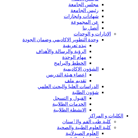
مجلس الجامعة
رئيس الجامعة
شهادات وانجازات
عن المجموعة
أتصل بنا
الإدارات و الوحدات
وحدة التطوير الاكاديمي وضمان الجودة
نبذه تعريفية
الرؤية والرسالة والأهداف
مهام الوحدة
الخطط والبرامج
الشؤون الاكاديمية
اعضاء هيئة التدريس
تقديم ملف
الدراسات العليا والبحث العلمي
شؤون الطلبة
القبول و التسجل
الخدمات الطلابية
الانشطة الطلابية
الكليات و المراكز
كلية طب الفم والٲسنان
كلية العلوم الطبية والصحية
العلوم الصيدلانية