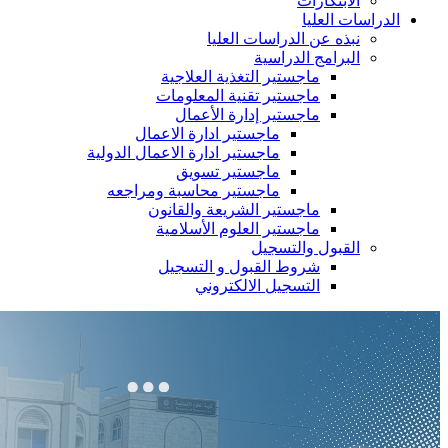
الابتكارات
الدراسات العليا
نبذه عن الدراسات العليا
البرامج الدراسية
ماجستير التغذية العلاجية
ماجستير تقنية المعلومات
ماجستير إدارة الأعمال
ماجستير ادارة الاعمال
ماجستير ادارة الاعمال الدولية
ماجستير تسويق
ماجستير محاسبة ومراجعه
ماجستير الشريعة والقانون
ماجستير العلوم الأسلامية
القبول والتسجيل
شروط القبول و التسجيل
التسجيل الالكتروني