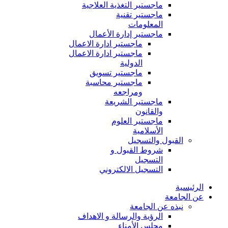
ماجستير التغذية العلاجية
ماجستير تقنية
المعلومات
ماجستير إدارة الأعمال
ماجستير ادارة الاعمال
ماجستير ادارة الاعمال
الدولية
ماجستير تسويق
ماجستير محاسبة
ومراجعه
ماجستير الشريعة
والقانون
ماجستير العلوم
الأسلامية
القبول والتسجيل
شروط القبول و
التسجيل
التسجيل الالكتروني
الرئيسية
عن الجامعة
نبذه عن الجامعة
الرؤية والرسالة و الاهداف
مجلس الأمناء