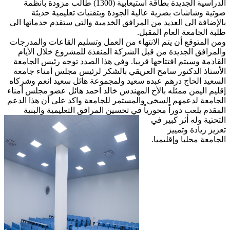
الدراسية الجديدة بطاقة استيعابية (1300) طالب مزودة بأنظمة
صوتية وشاشات بصرية عالية الجودة وبتقنيات تعليمية حديثة
بالإضافة الى العديد من المرافق الخدمية والتي ستقدم خدماتها الى
طلبة الجامعة العام المقبل.
ومن المتوقع أن يتم الانتهاء من العمل وتسليم القاعات والمدرجات
والمرافق الجديدة من قبل الشركة المنفذة للمشروع خلال الأيام
القادمة وسيتم افتتاحها قريبا. وفي هذا الصدد توجه رئيس الجامعة
الأستاذ الدكتور سامح العريقي بالشكر لرئيس مجلس أمناء جامعة
السعيد الحاج درهم عبده سعيد ولمجموعة هائل سعيد انعم وشركاه
إقليم اليمن ممثله بالأخ المهندس خالد احمد هائل عضو مجلس أمناء
الجامعة لدعمهم السخي والمستمر للجامعة واكد على أن هذا الدعم
المقدم يلعب دوراً محورياً في تحسين المرافق التعليمية
والبنية
التحتية وله أثر كبير في
تعزيز ريادة وتمييز
الجامعة محليا وإقليميا.