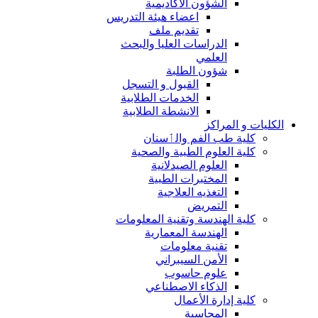
الشؤون الاكاديمية
اعضاء هيئة التدريس
تقديم ملف
الدراسات العليا والبحث
العلمي
شؤون الطلبة
القبول و التسجل
الخدمات الطلابية
الانشطة الطلابية
الكليات و المراكز
كلية طب الفم والٲسنان
كلية العلوم الطبية والصحية
العلوم الصيدلانية
المختبرات الطبية
التغذيه العلاجية
التمريض
كلية الهندسة وتقنية المعلومات
الهندسة المعمارية
تقنية معلومات
الأمن السيبراني
علوم حاسوب
الذكاء الاصطناعي
كلية إدارة الأعمال
المحاسبة