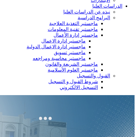
الابتكارات
الدراسات العليا
نبذه عن الدراسات العليا
البرامج الدراسية
ماجستير التغذية العلاجية
ماجستير تقنية المعلومات
ماجستير إدارة الأعمال
ماجستير ادارة الاعمال
ماجستير ادارة الاعمال الدولية
ماجستير تسويق
ماجستير محاسبة ومراجعه
ماجستير الشريعة والقانون
ماجستير العلوم الأسلامية
القبول والتسجيل
شروط القبول و التسجيل
التسجيل الالكتروني