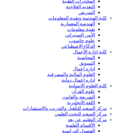
المختبرات الطبية
التغذيه العلاجية
التمريض
كلية الهندسة وتقنية المعلومات
الهندسة المعمارية
تقنية معلومات
الأمن السيبراني
علوم حاسوب
الذكاء الاصطناعي
كلية إدارة الأعمال
المحاسبة
التسويق
اداره اعمال
العلوم المالية والمصرفية
اداره اعمال دولية
كلية العلوم الإنسانية
علوم القرآن
الشريعة والقانون
اللغة الإنجليزية
مركز السعيد للتأهيل والتدريب والاستشارات
مركز السعيد للبحث العلمي
مركز التعليم عن بعد
الأقسام العلمية
الفصول الدراسية