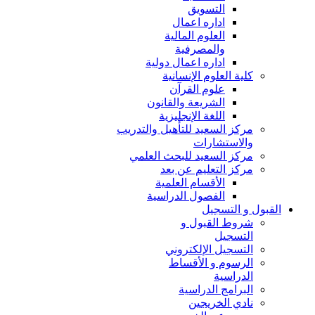
التسويق
اداره اعمال
العلوم المالية
والمصرفية
اداره اعمال دولية
كلية العلوم الإنسانية
علوم القرآن
الشريعة والقانون
اللغة الإنجليزية
مركز السعيد للتأهيل والتدريب
والاستشارات
مركز السعيد للبحث العلمي
مركز التعليم عن بعد
الأقسام العلمية
الفصول الدراسية
القبول و التسجيل
شروط القبول و
التسجيل
التسجيل الإلكتروني
الرسوم و الأقساط
الدراسية
البرامج الدراسية
نادي الخريجين