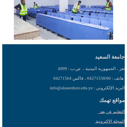
جامعة السعيد
تعز ، الجمهورية اليمنية ،
ص.ب : 4999
هاتف : 04271558/60 ، فاكس 04271564
البريد الإلكتروني : info@alsaeeduni.edu.ye
مواقع تهمك
التعليم عن بعد
المجلة الإكترونية