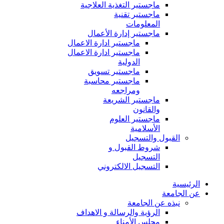
ماجستير التغذية العلاجية
ماجستير تقنية
المعلومات
ماجستير إدارة الأعمال
ماجستير ادارة الاعمال
ماجستير ادارة الاعمال
الدولية
ماجستير تسويق
ماجستير محاسبة
ومراجعه
ماجستير الشريعة
والقانون
ماجستير العلوم
الأسلامية
القبول والتسجيل
شروط القبول و
التسجيل
التسجيل الالكتروني
الرئيسية
عن الجامعة
نبذه عن الجامعة
الرؤية والرسالة و الاهداف
مجلس الأمناء