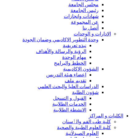
مجلس الجامعة
رئيس الجامعة
شهادات وانجازات
عن المجموعة
أتصل بنا
الإدارات و الوحدات
وحدة التطوير الاكاديمي وضمان الجودة
نبذه تعريفية
الرؤية والرسالة والأهداف
مهام الوحدة
الخطط والبرامج
الشؤون الاكاديمية
اعضاء هيئة التدريس
تقديم ملف
الدراسات العليا والبحث العلمي
شؤون الطلبة
القبول و التسجل
الخدمات الطلابية
الانشطة الطلابية
الكليات و المراكز
كلية طب الفم والٲسنان
كلية العلوم الطبية والصحية
العلوم الصيدلانية