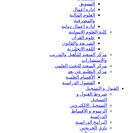
التسويق
اداره اعمال
العلوم المالية
والمصرفية
اداره اعمال دولية
كلية العلوم الإنسانية
علوم القرآن
الشريعة والقانون
اللغة الإنجليزية
مركز السعيد للتأهيل والتدريب
والاستشارات
مركز السعيد للبحث العلمي
مركز التعليم عن بعد
الأقسام العلمية
الفصول الدراسية
القبول و التسجيل
شروط القبول و
التسجيل
التسجيل الإلكتروني
الرسوم و الأقساط
الدراسية
البرامج الدراسية
نادي الخريجين