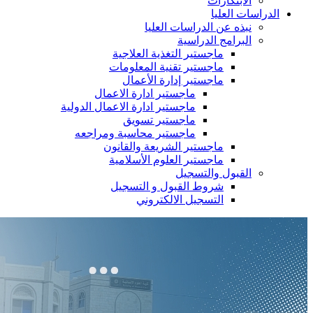
الابتكارات
الدراسات العليا
نبذه عن الدراسات العليا
البرامج الدراسية
ماجستير التغذية العلاجية
ماجستير تقنية المعلومات
ماجستير إدارة الأعمال
ماجستير ادارة الاعمال
ماجستير ادارة الاعمال الدولية
ماجستير تسويق
ماجستير محاسبة ومراجعه
ماجستير الشريعة والقانون
ماجستير العلوم الأسلامية
القبول والتسجيل
شروط القبول و التسجيل
التسجيل الالكتروني