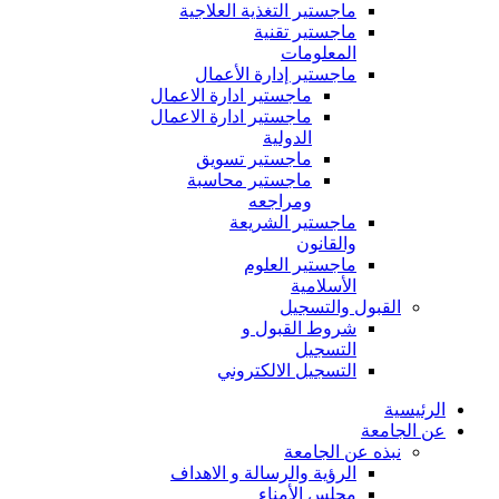
ماجستير التغذية العلاجية
ماجستير تقنية
المعلومات
ماجستير إدارة الأعمال
ماجستير ادارة الاعمال
ماجستير ادارة الاعمال
الدولية
ماجستير تسويق
ماجستير محاسبة
ومراجعه
ماجستير الشريعة
والقانون
ماجستير العلوم
الأسلامية
القبول والتسجيل
شروط القبول و
التسجيل
التسجيل الالكتروني
الرئيسية
عن الجامعة
نبذه عن الجامعة
الرؤية والرسالة و الاهداف
مجلس الأمناء