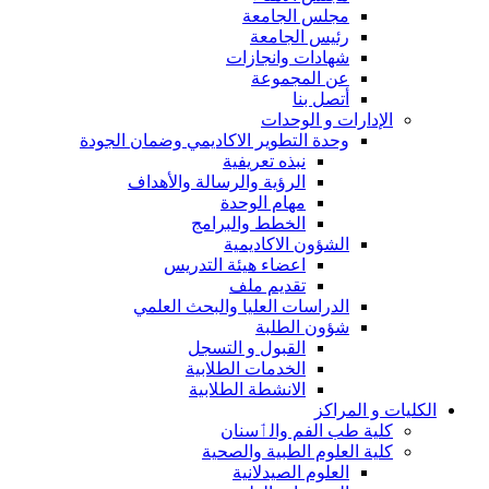
مجلس الجامعة
رئيس الجامعة
شهادات وانجازات
عن المجموعة
أتصل بنا
الإدارات و الوحدات
وحدة التطوير الاكاديمي وضمان الجودة
نبذه تعريفية
الرؤية والرسالة والأهداف
مهام الوحدة
الخطط والبرامج
الشؤون الاكاديمية
اعضاء هيئة التدريس
تقديم ملف
الدراسات العليا والبحث العلمي
شؤون الطلبة
القبول و التسجل
الخدمات الطلابية
الانشطة الطلابية
الكليات و المراكز
كلية طب الفم والٲسنان
كلية العلوم الطبية والصحية
العلوم الصيدلانية