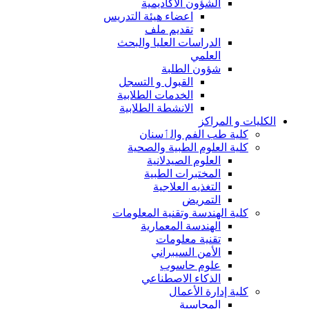
الشؤون الاكاديمية
اعضاء هيئة التدريس
تقديم ملف
الدراسات العليا والبحث
العلمي
شؤون الطلبة
القبول و التسجل
الخدمات الطلابية
الانشطة الطلابية
الكليات و المراكز
كلية طب الفم والٲسنان
كلية العلوم الطبية والصحية
العلوم الصيدلانية
المختبرات الطبية
التغذيه العلاجية
التمريض
كلية الهندسة وتقنية المعلومات
الهندسة المعمارية
تقنية معلومات
الأمن السيبراني
علوم حاسوب
الذكاء الاصطناعي
كلية إدارة الأعمال
المحاسبة