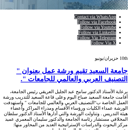
Contact via WhatsApp
Follow via Facebook
Follow via Youtube
Follow via LinkedIn
Follow Via Telegram
Follow Via X
10th
حزيران/يونيو
جامعة السعيد تقيم ورشة عمل بعنوان "
التصنيف العربي والعالمي للجامعات ".
برعاية الأستاذ الدكتور سامح عبد الجليل العريقي رئيس الجامعة،
أقامت جامعة السعيد صباح اليوم وعلى قاعة السعيد للتدريب ورشة
العمل الخاصة ب“التصنيف العربي والعالمي للجامعات " واستهدفت
الورشة عمداء الكليات ورؤساء الأقسام ومدراء المراكز وأعضاء
هيئة التدريس . وتناولت الورشة والتي أدارها الأستاذ الدكتور سلطان
المخلافي مستشار رئاسة الجامعة والدكتور سليمان المعمري عميد
مركز البحوث والدراسات الإستراتيجية العديد من المحاور منها: