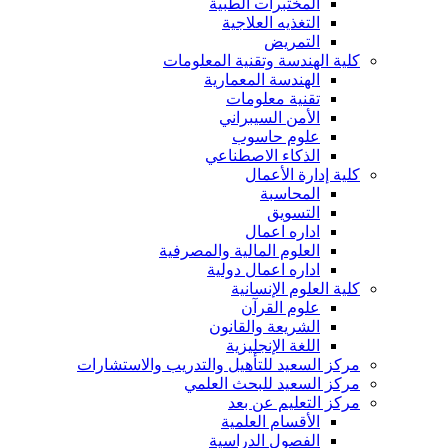
المختبرات الطبية
التغذيه العلاجية
التمريض
كلية الهندسة وتقنية المعلومات
الهندسة المعمارية
تقنية معلومات
الأمن السيبراني
علوم حاسوب
الذكاء الاصطناعي
كلية إدارة الأعمال
المحاسبة
التسويق
اداره اعمال
العلوم المالية والمصرفية
اداره اعمال دولية
كلية العلوم الإنسانية
علوم القرآن
الشريعة والقانون
اللغة الإنجليزية
مركز السعيد للتأهيل والتدريب والاستشارات
مركز السعيد للبحث العلمي
مركز التعليم عن بعد
الأقسام العلمية
الفصول الدراسية