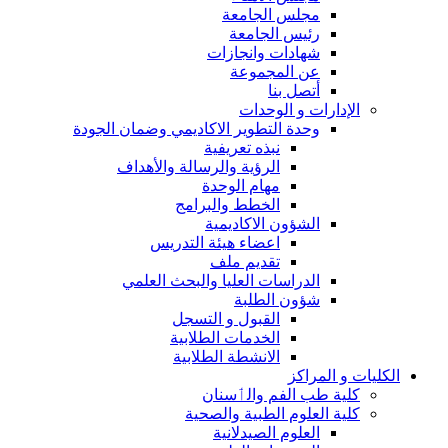
مجلس الجامعة
رئيس الجامعة
شهادات وانجازات
عن المجموعة
أتصل بنا
الإدارات و الوحدات
وحدة التطوير الاكاديمي وضمان الجودة
نبذه تعريفية
الرؤية والرسالة والأهداف
مهام الوحدة
الخطط والبرامج
الشؤون الاكاديمية
اعضاء هيئة التدريس
تقديم ملف
الدراسات العليا والبحث العلمي
شؤون الطلبة
القبول و التسجل
الخدمات الطلابية
الانشطة الطلابية
الكليات و المراكز
كلية طب الفم والٲسنان
كلية العلوم الطبية والصحية
العلوم الصيدلانية