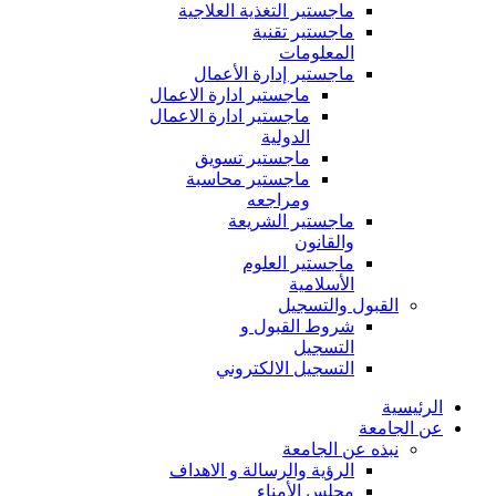
ماجستير التغذية العلاجية
ماجستير تقنية
المعلومات
ماجستير إدارة الأعمال
ماجستير ادارة الاعمال
ماجستير ادارة الاعمال
الدولية
ماجستير تسويق
ماجستير محاسبة
ومراجعه
ماجستير الشريعة
والقانون
ماجستير العلوم
الأسلامية
القبول والتسجيل
شروط القبول و
التسجيل
التسجيل الالكتروني
الرئيسية
عن الجامعة
نبذه عن الجامعة
الرؤية والرسالة و الاهداف
مجلس الأمناء