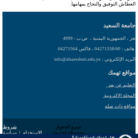
العطاش التوفيق والنجاح بمهامها.
جامعة السعيد
تعز ، الجمهورية اليمنية ،
ص.ب : 4999
هاتف : 04271558/60 ، فاكس 04271564
البريد الإلكتروني : info@alsaeeduni.edu.ye
مواقع تهمك
التعليم عن بعد
المجلة الإكترونية
مواقع ذات صله
جميع الحقوق
شروط
محفوظة لجامعة
الاستخدام
|
سياسة