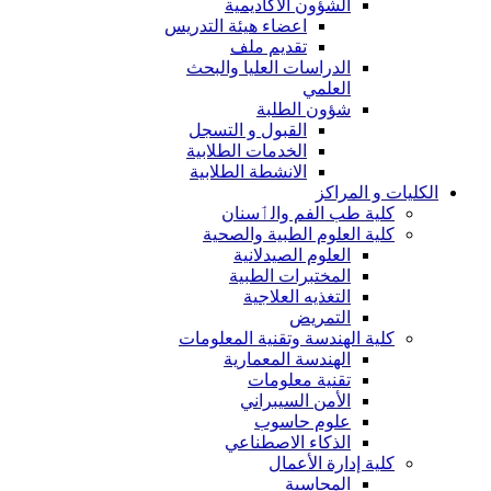
الشؤون الاكاديمية
اعضاء هيئة التدريس
تقديم ملف
الدراسات العليا والبحث
العلمي
شؤون الطلبة
القبول و التسجل
الخدمات الطلابية
الانشطة الطلابية
الكليات و المراكز
كلية طب الفم والٲسنان
كلية العلوم الطبية والصحية
العلوم الصيدلانية
المختبرات الطبية
التغذيه العلاجية
التمريض
كلية الهندسة وتقنية المعلومات
الهندسة المعمارية
تقنية معلومات
الأمن السيبراني
علوم حاسوب
الذكاء الاصطناعي
كلية إدارة الأعمال
المحاسبة