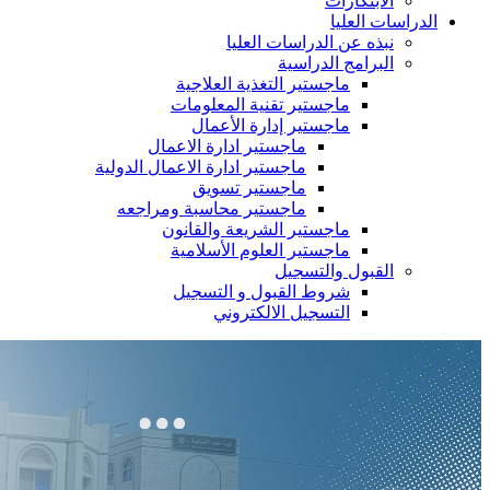
الابتكارات
الدراسات العليا
نبذه عن الدراسات العليا
البرامج الدراسية
ماجستير التغذية العلاجية
ماجستير تقنية المعلومات
ماجستير إدارة الأعمال
ماجستير ادارة الاعمال
ماجستير ادارة الاعمال الدولية
ماجستير تسويق
ماجستير محاسبة ومراجعه
ماجستير الشريعة والقانون
ماجستير العلوم الأسلامية
القبول والتسجيل
شروط القبول و التسجيل
التسجيل الالكتروني