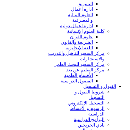
التسويق
اداره اعمال
العلوم المالية
والمصرفية
اداره اعمال دولية
كلية العلوم الإنسانية
علوم القرآن
الشريعة والقانون
اللغة الإنجليزية
مركز السعيد للتأهيل والتدريب
والاستشارات
مركز السعيد للبحث العلمي
مركز التعليم عن بعد
الأقسام العلمية
الفصول الدراسية
القبول و التسجيل
شروط القبول و
التسجيل
التسجيل الإلكتروني
الرسوم و الأقساط
الدراسية
البرامج الدراسية
نادي الخريجين