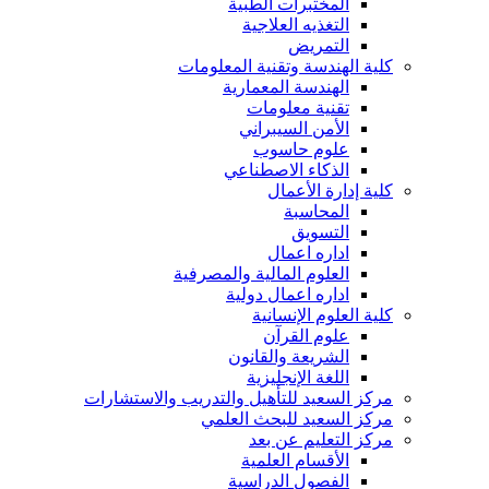
المختبرات الطبية
التغذيه العلاجية
التمريض
كلية الهندسة وتقنية المعلومات
الهندسة المعمارية
تقنية معلومات
الأمن السيبراني
علوم حاسوب
الذكاء الاصطناعي
كلية إدارة الأعمال
المحاسبة
التسويق
اداره اعمال
العلوم المالية والمصرفية
اداره اعمال دولية
كلية العلوم الإنسانية
علوم القرآن
الشريعة والقانون
اللغة الإنجليزية
مركز السعيد للتأهيل والتدريب والاستشارات
مركز السعيد للبحث العلمي
مركز التعليم عن بعد
الأقسام العلمية
الفصول الدراسية