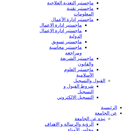
ماجستير التغذية العلاجية
ماجستير تقنية
المعلومات
ماجستير إدارة الأعمال
ماجستير ادارة الاعمال
ماجستير ادارة الاعمال
الدولية
ماجستير تسويق
ماجستير محاسبة
ومراجعه
ماجستير الشريعة
والقانون
ماجستير العلوم
الأسلامية
القبول والتسجيل
شروط القبول و
التسجيل
التسجيل الالكتروني
الرئيسية
عن الجامعة
نبذه عن الجامعة
الرؤية والرسالة و الاهداف
مجلس الأمناء