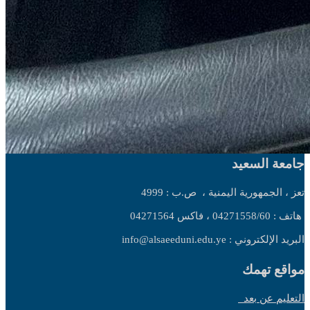
جامعة السعيد
تعز ، الجمهورية اليمنية ،
ص.ب : 4999
هاتف : 04271558/60 ، فاكس 04271564
البريد الإلكتروني : info@alsaeeduni.edu.ye
مواقع تهمك
التعليم عن بعد