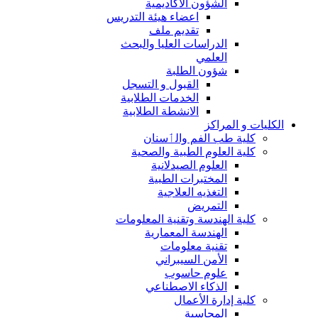
الشؤون الاكاديمية
اعضاء هيئة التدريس
تقديم ملف
الدراسات العليا والبحث
العلمي
شؤون الطلبة
القبول و التسجل
الخدمات الطلابية
الانشطة الطلابية
الكليات و المراكز
كلية طب الفم والٲسنان
كلية العلوم الطبية والصحية
العلوم الصيدلانية
المختبرات الطبية
التغذيه العلاجية
التمريض
كلية الهندسة وتقنية المعلومات
الهندسة المعمارية
تقنية معلومات
الأمن السيبراني
علوم حاسوب
الذكاء الاصطناعي
كلية إدارة الأعمال
المحاسبة