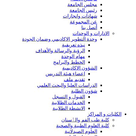
مجلس الجامعة
رئيس الجامعة
شهادات وانجازات
عن المجموعة
أتصل بنا
الإدارات و الوحدات
وحدة التطوير الاكاديمي وضمان الجودة
نبذه تعريفية
الرؤية والرسالة والأهداف
مهام الوحدة
الخطط والبرامج
الشؤون الاكاديمية
اعضاء هيئة التدريس
تقديم ملف
الدراسات العليا والبحث العلمي
شؤون الطلبة
القبول و التسجل
الخدمات الطلابية
الانشطة الطلابية
الكليات و المراكز
كلية طب الفم والٲسنان
كلية العلوم الطبية والصحية
العلوم الصيدلانية