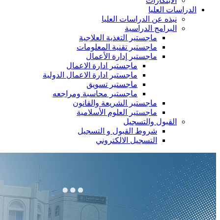
الابتكارات
الدراسات العليا
نبذه عن الدراسات العليا
البرامج الدراسية
ماجستير التغذية العلاجية
ماجستير تقنية المعلومات
ماجستير إدارة الأعمال
ماجستير ادارة الاعمال
ماجستير ادارة الاعمال الدولية
ماجستير تسويق
ماجستير محاسبة ومراجعه
ماجستير الشريعة والقانون
ماجستير العلوم الأسلامية
القبول والتسجيل
شروط القبول و التسجيل
التسجيل الالكتروني