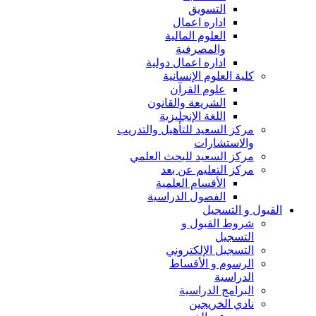
التسويق
اداره اعمال
العلوم المالية
والمصرفية
اداره اعمال دولية
كلية العلوم الإنسانية
علوم القرآن
الشريعة والقانون
اللغة الإنجليزية
مركز السعيد للتأهيل والتدريب
والاستشارات
مركز السعيد للبحث العلمي
مركز التعليم عن بعد
الأقسام العلمية
الفصول الدراسية
القبول و التسجيل
شروط القبول و
التسجيل
التسجيل الإلكتروني
الرسوم و الأقساط
الدراسية
البرامج الدراسية
نادي الخريجين