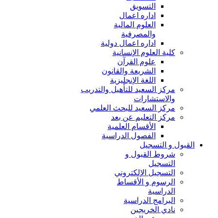
التسويق
اداره اعمال
العلوم المالية
والمصرفية
اداره اعمال دولية
كلية العلوم الإنسانية
علوم القرآن
الشريعة والقانون
اللغة الإنجليزية
مركز السعيد للتأهيل والتدريب
والاستشارات
مركز السعيد للبحث العلمي
مركز التعليم عن بعد
الأقسام العلمية
الفصول الدراسية
القبول و التسجيل
شروط القبول و
التسجيل
التسجيل الإلكتروني
الرسوم و الأقساط
الدراسية
البرامج الدراسية
نادي الخريجين