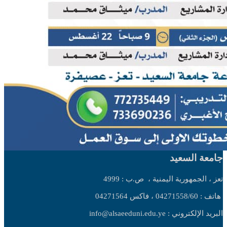
جامعة السعيد
تعز ، الجمهورية اليمنية ،
ص.ب : 4999
هاتف : 04271558/60 ، فاكس 04271564
البريد الإلكتروني : info@alsaeeduni.edu.ye