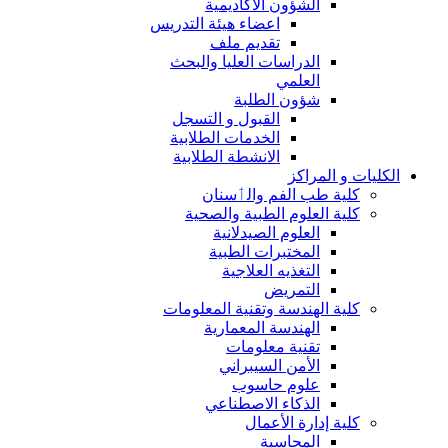
الشؤون الاكاديمية
اعضاء هيئة التدريس
تقديم ملف
الدراسات العليا والبحث
العلمي
شؤون الطلبة
القبول و التسجل
الخدمات الطلابية
الانشطة الطلابية
الكليات و المراكز
كلية طب الفم والٲسنان
كلية العلوم الطبية والصحية
العلوم الصيدلانية
المختبرات الطبية
التغذيه العلاجية
التمريض
كلية الهندسة وتقنية المعلومات
الهندسة المعمارية
تقنية معلومات
الأمن السيبراني
علوم حاسوب
الذكاء الاصطناعي
كلية إدارة الأعمال
المحاسبة