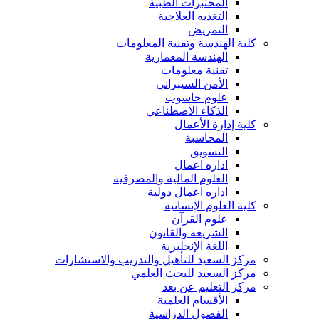
المختبرات الطبية
التغذيه العلاجية
التمريض
كلية الهندسة وتقنية المعلومات
الهندسة المعمارية
تقنية معلومات
الأمن السيبراني
علوم حاسوب
الذكاء الاصطناعي
كلية إدارة الأعمال
المحاسبة
التسويق
اداره اعمال
العلوم المالية والمصرفية
اداره اعمال دولية
كلية العلوم الإنسانية
علوم القرآن
الشريعة والقانون
اللغة الإنجليزية
مركز السعيد للتأهيل والتدريب والاستشارات
مركز السعيد للبحث العلمي
مركز التعليم عن بعد
الأقسام العلمية
الفصول الدراسية