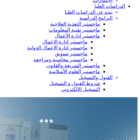
الابتكارات
الدراسات العليا
نبذه عن الدراسات العليا
البرامج الدراسية
ماجستير التغذية العلاجية
ماجستير تقنية المعلومات
ماجستير إدارة الأعمال
ماجستير ادارة الاعمال
ماجستير ادارة الاعمال الدولية
ماجستير تسويق
ماجستير محاسبة ومراجعه
ماجستير الشريعة والقانون
ماجستير العلوم الأسلامية
القبول والتسجيل
شروط القبول و التسجيل
التسجيل الالكتروني