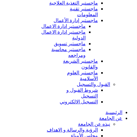
ماجستير التغذية العلاجية
ماجستير تقنية
المعلومات
ماجستير إدارة الأعمال
ماجستير ادارة الاعمال
ماجستير ادارة الاعمال
الدولية
ماجستير تسويق
ماجستير محاسبة
ومراجعه
ماجستير الشريعة
والقانون
ماجستير العلوم
الأسلامية
القبول والتسجيل
شروط القبول و
التسجيل
التسجيل الالكتروني
الرئيسية
عن الجامعة
نبذه عن الجامعة
الرؤية والرسالة و الاهداف
مجلس الأمناء