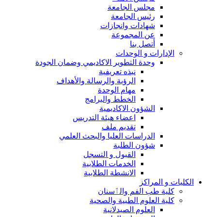
مجلس الجامعة
رئيس الجامعة
شهادات وانجازات
عن المجموعة
أتصل بنا
الإدارات و الوحدات
وحدة التطوير الاكاديمي وضمان الجودة
نبذه تعريفية
الرؤية والرسالة والأهداف
مهام الوحدة
الخطط والبرامج
الشؤون الاكاديمية
اعضاء هيئة التدريس
تقديم ملف
الدراسات العليا والبحث العلمي
شؤون الطلبة
القبول و التسجل
الخدمات الطلابية
الانشطة الطلابية
الكليات و المراكز
كلية طب الفم والٲسنان
كلية العلوم الطبية والصحية
العلوم الصيدلانية