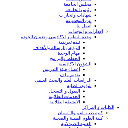
مجلس الجامعة
رئيس الجامعة
شهادات وانجازات
عن المجموعة
أتصل بنا
الإدارات و الوحدات
وحدة التطوير الاكاديمي وضمان الجودة
نبذه تعريفية
الرؤية والرسالة والأهداف
مهام الوحدة
الخطط والبرامج
الشؤون الاكاديمية
اعضاء هيئة التدريس
تقديم ملف
الدراسات العليا والبحث العلمي
شؤون الطلبة
القبول و التسجل
الخدمات الطلابية
الانشطة الطلابية
الكليات و المراكز
كلية طب الفم والٲسنان
كلية العلوم الطبية والصحية
العلوم الصيدلانية