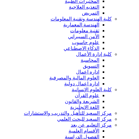
المختبرات الطبية
التغذيه العلاجية
التمريض
كلية الهندسة وتقنية المعلومات
الهندسة المعمارية
تقنية معلومات
الأمن السيبراني
علوم حاسوب
الذكاء الاصطناعي
كلية إدارة الأعمال
المحاسبة
التسويق
اداره اعمال
العلوم المالية والمصرفية
اداره اعمال دولية
كلية العلوم الإنسانية
علوم القرآن
الشريعة والقانون
اللغة الإنجليزية
مركز السعيد للتأهيل والتدريب والاستشارات
مركز السعيد للبحث العلمي
مركز التعليم عن بعد
الأقسام العلمية
الفصول الدراسية