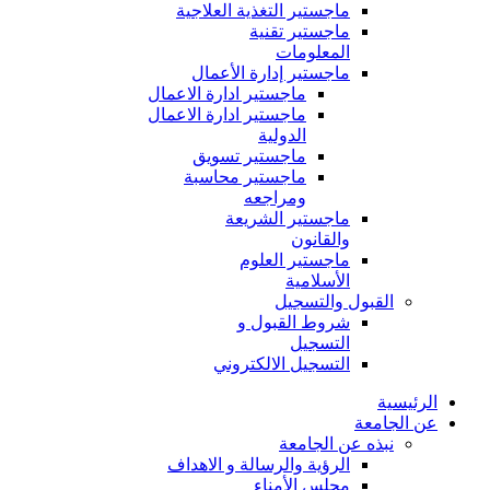
ماجستير التغذية العلاجية
ماجستير تقنية
المعلومات
ماجستير إدارة الأعمال
ماجستير ادارة الاعمال
ماجستير ادارة الاعمال
الدولية
ماجستير تسويق
ماجستير محاسبة
ومراجعه
ماجستير الشريعة
والقانون
ماجستير العلوم
الأسلامية
القبول والتسجيل
شروط القبول و
التسجيل
التسجيل الالكتروني
الرئيسية
عن الجامعة
نبذه عن الجامعة
الرؤية والرسالة و الاهداف
مجلس الأمناء