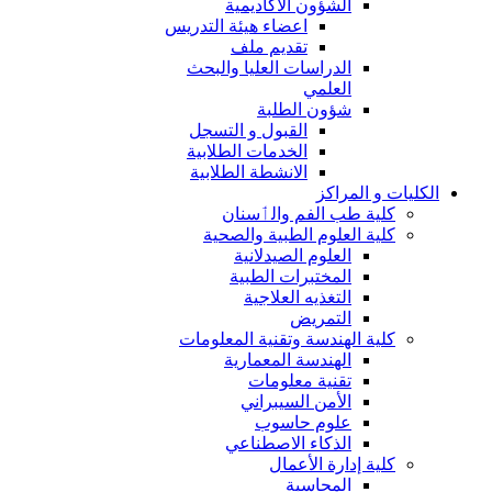
الشؤون الاكاديمية
اعضاء هيئة التدريس
تقديم ملف
الدراسات العليا والبحث
العلمي
شؤون الطلبة
القبول و التسجل
الخدمات الطلابية
الانشطة الطلابية
الكليات و المراكز
كلية طب الفم والٲسنان
كلية العلوم الطبية والصحية
العلوم الصيدلانية
المختبرات الطبية
التغذيه العلاجية
التمريض
كلية الهندسة وتقنية المعلومات
الهندسة المعمارية
تقنية معلومات
الأمن السيبراني
علوم حاسوب
الذكاء الاصطناعي
كلية إدارة الأعمال
المحاسبة