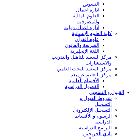
التسويق
اداره اعمال
العلوم المالية
والمصرفية
اداره اعمال دولية
كلية العلوم الإنسانية
علوم القرآن
الشريعة والقانون
اللغة الإنجليزية
مركز السعيد للتأهيل والتدريب
والاستشارات
مركز السعيد للبحث العلمي
مركز التعليم عن بعد
الأقسام العلمية
الفصول الدراسية
القبول و التسجيل
شروط القبول و
التسجيل
التسجيل الإلكتروني
الرسوم و الأقساط
الدراسية
البرامج الدراسية
نادي الخريجين