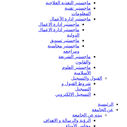
ماجستير التغذية العلاجية
ماجستير تقنية
المعلومات
ماجستير إدارة الأعمال
ماجستير ادارة الاعمال
ماجستير ادارة الاعمال
الدولية
ماجستير تسويق
ماجستير محاسبة
ومراجعه
ماجستير الشريعة
والقانون
ماجستير العلوم
الأسلامية
القبول والتسجيل
شروط القبول و
التسجيل
التسجيل الالكتروني
الرئيسية
عن الجامعة
نبذه عن الجامعة
الرؤية والرسالة و الاهداف
مجلس الأمناء