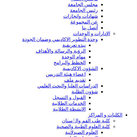
مجلس الجامعة
رئيس الجامعة
شهادات وانجازات
عن المجموعة
أتصل بنا
الإدارات و الوحدات
وحدة التطوير الاكاديمي وضمان الجودة
نبذه تعريفية
الرؤية والرسالة والأهداف
مهام الوحدة
الخطط والبرامج
الشؤون الاكاديمية
اعضاء هيئة التدريس
تقديم ملف
الدراسات العليا والبحث العلمي
شؤون الطلبة
القبول و التسجل
الخدمات الطلابية
الانشطة الطلابية
الكليات و المراكز
كلية طب الفم والٲسنان
كلية العلوم الطبية والصحية
العلوم الصيدلانية