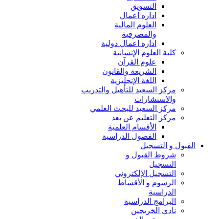
التسويق
اداره اعمال
العلوم المالية
والمصرفية
اداره اعمال دولية
كلية العلوم الإنسانية
علوم القرآن
الشريعة والقانون
اللغة الإنجليزية
مركز السعيد للتأهيل والتدريب
والاستشارات
مركز السعيد للبحث العلمي
مركز التعليم عن بعد
الأقسام العلمية
الفصول الدراسية
القبول و التسجيل
شروط القبول و
التسجيل
التسجيل الإلكتروني
الرسوم و الأقساط
الدراسية
البرامج الدراسية
نادي الخريجين