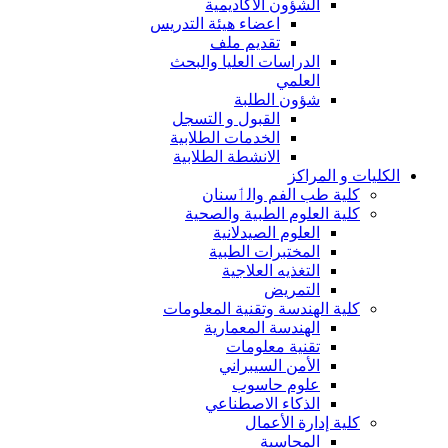
الشؤون الاكاديمية
اعضاء هيئة التدريس
تقديم ملف
الدراسات العليا والبحث
العلمي
شؤون الطلبة
القبول و التسجل
الخدمات الطلابية
الانشطة الطلابية
الكليات و المراكز
كلية طب الفم والٲسنان
كلية العلوم الطبية والصحية
العلوم الصيدلانية
المختبرات الطبية
التغذيه العلاجية
التمريض
كلية الهندسة وتقنية المعلومات
الهندسة المعمارية
تقنية معلومات
الأمن السيبراني
علوم حاسوب
الذكاء الاصطناعي
كلية إدارة الأعمال
المحاسبة