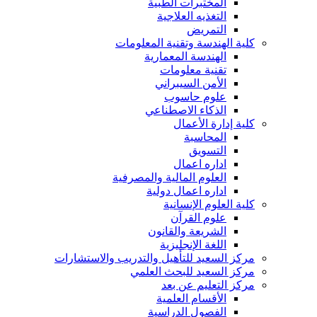
المختبرات الطبية
التغذيه العلاجية
التمريض
كلية الهندسة وتقنية المعلومات
الهندسة المعمارية
تقنية معلومات
الأمن السيبراني
علوم حاسوب
الذكاء الاصطناعي
كلية إدارة الأعمال
المحاسبة
التسويق
اداره اعمال
العلوم المالية والمصرفية
اداره اعمال دولية
كلية العلوم الإنسانية
علوم القرآن
الشريعة والقانون
اللغة الإنجليزية
مركز السعيد للتأهيل والتدريب والاستشارات
مركز السعيد للبحث العلمي
مركز التعليم عن بعد
الأقسام العلمية
الفصول الدراسية