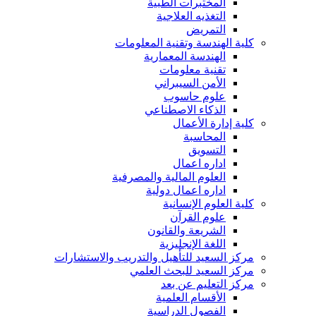
المختبرات الطبية
التغذيه العلاجية
التمريض
كلية الهندسة وتقنية المعلومات
الهندسة المعمارية
تقنية معلومات
الأمن السيبراني
علوم حاسوب
الذكاء الاصطناعي
كلية إدارة الأعمال
المحاسبة
التسويق
اداره اعمال
العلوم المالية والمصرفية
اداره اعمال دولية
كلية العلوم الإنسانية
علوم القرآن
الشريعة والقانون
اللغة الإنجليزية
مركز السعيد للتأهيل والتدريب والاستشارات
مركز السعيد للبحث العلمي
مركز التعليم عن بعد
الأقسام العلمية
الفصول الدراسية