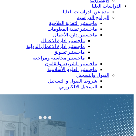
الابتكارات
الدراسات العليا
نبذه عن الدراسات العليا
البرامج الدراسية
ماجستير التغذية العلاجية
ماجستير تقنية المعلومات
ماجستير إدارة الأعمال
ماجستير ادارة الاعمال
ماجستير ادارة الاعمال الدولية
ماجستير تسويق
ماجستير محاسبة ومراجعه
ماجستير الشريعة والقانون
ماجستير العلوم الأسلامية
القبول والتسجيل
شروط القبول و التسجيل
التسجيل الالكتروني