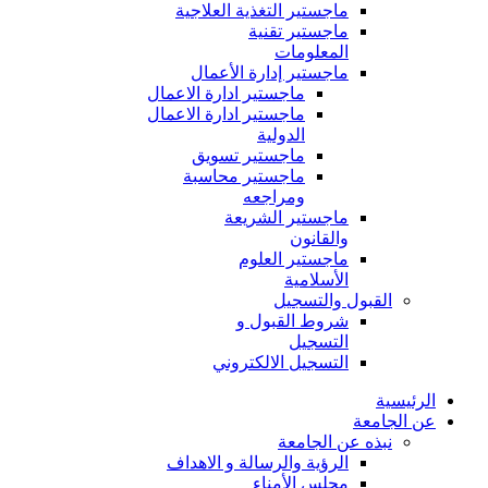
ماجستير التغذية العلاجية
ماجستير تقنية
المعلومات
ماجستير إدارة الأعمال
ماجستير ادارة الاعمال
ماجستير ادارة الاعمال
الدولية
ماجستير تسويق
ماجستير محاسبة
ومراجعه
ماجستير الشريعة
والقانون
ماجستير العلوم
الأسلامية
القبول والتسجيل
شروط القبول و
التسجيل
التسجيل الالكتروني
الرئيسية
عن الجامعة
نبذه عن الجامعة
الرؤية والرسالة و الاهداف
مجلس الأمناء