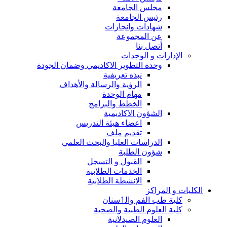
مجلس الجامعة
رئيس الجامعة
شهادات وانجازات
عن المجموعة
أتصل بنا
الإدارات و الوحدات
وحدة التطوير الاكاديمي وضمان الجودة
نبذه تعريفية
الرؤية والرسالة والأهداف
مهام الوحدة
الخطط والبرامج
الشؤون الاكاديمية
اعضاء هيئة التدريس
تقديم ملف
الدراسات العليا والبحث العلمي
شؤون الطلبة
القبول و التسجل
الخدمات الطلابية
الانشطة الطلابية
الكليات و المراكز
كلية طب الفم والٲسنان
كلية العلوم الطبية والصحية
العلوم الصيدلانية