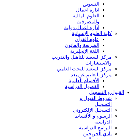
التسويق
اداره اعمال
العلوم المالية
والمصرفية
اداره اعمال دولية
كلية العلوم الإنسانية
علوم القرآن
الشريعة والقانون
اللغة الإنجليزية
مركز السعيد للتأهيل والتدريب
والاستشارات
مركز السعيد للبحث العلمي
مركز التعليم عن بعد
الأقسام العلمية
الفصول الدراسية
القبول و التسجيل
شروط القبول و
التسجيل
التسجيل الإلكتروني
الرسوم و الأقساط
الدراسية
البرامج الدراسية
نادي الخريجين