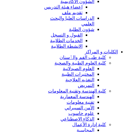
الشؤون الاكاديمية
اعضاء هيئة التدريس
تقديم ملف
الدراسات العليا والبحث
العلمي
شؤون الطلبة
القبول و التسجل
الخدمات الطلابية
الانشطة الطلابية
الكليات و المراكز
كلية طب الفم والٲسنان
كلية العلوم الطبية والصحية
العلوم الصيدلانية
المختبرات الطبية
التغذيه العلاجية
التمريض
كلية الهندسة وتقنية المعلومات
الهندسة المعمارية
تقنية معلومات
الأمن السيبراني
علوم حاسوب
الذكاء الاصطناعي
كلية إدارة الأعمال
المحاسبة