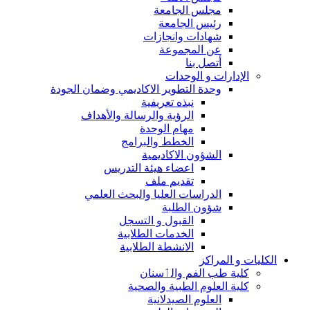
مجلس الجامعة
رئيس الجامعة
شهادات وانجازات
عن المجموعة
أتصل بنا
الإدارات و الوحدات
وحدة التطوير الاكاديمي وضمان الجودة
نبذه تعريفية
الرؤية والرسالة والأهداف
مهام الوحدة
الخطط والبرامج
الشؤون الاكاديمية
اعضاء هيئة التدريس
تقديم ملف
الدراسات العليا والبحث العلمي
شؤون الطلبة
القبول و التسجل
الخدمات الطلابية
الانشطة الطلابية
الكليات و المراكز
كلية طب الفم والٲسنان
كلية العلوم الطبية والصحية
العلوم الصيدلانية