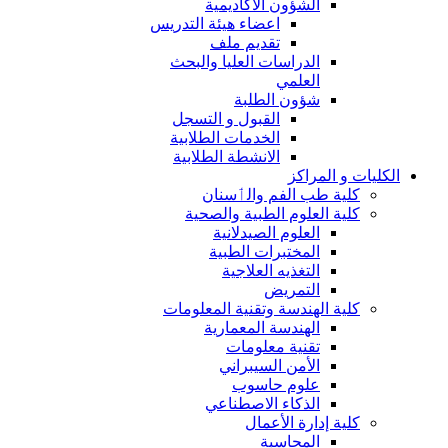
الشؤون الاكاديمية
اعضاء هيئة التدريس
تقديم ملف
الدراسات العليا والبحث
العلمي
شؤون الطلبة
القبول و التسجل
الخدمات الطلابية
الانشطة الطلابية
الكليات و المراكز
كلية طب الفم والٲسنان
كلية العلوم الطبية والصحية
العلوم الصيدلانية
المختبرات الطبية
التغذيه العلاجية
التمريض
كلية الهندسة وتقنية المعلومات
الهندسة المعمارية
تقنية معلومات
الأمن السيبراني
علوم حاسوب
الذكاء الاصطناعي
كلية إدارة الأعمال
المحاسبة