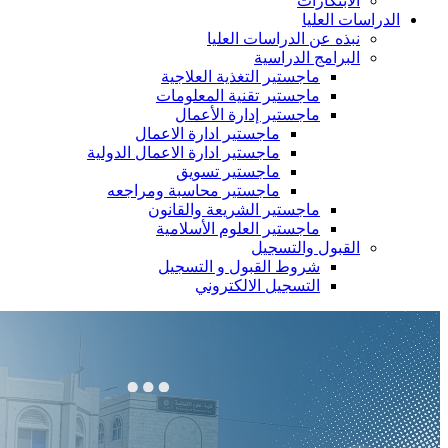
الابتكارات
الدراسات العليا
نبذه عن الدراسات العليا
البرامج الدراسية
ماجستير التغذية العلاجية
ماجستير تقنية المعلومات
ماجستير إدارة الأعمال
ماجستير ادارة الاعمال
ماجستير ادارة الاعمال الدولية
ماجستير تسويق
ماجستير محاسبة ومراجعه
ماجستير الشريعة والقانون
ماجستير العلوم الأسلامية
القبول والتسجيل
شروط القبول و التسجيل
التسجيل الالكتروني