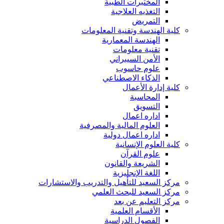
المختبرات الطبية
التغذيه العلاجية
التمريض
كلية الهندسة وتقنية المعلومات
الهندسة المعمارية
تقنية معلومات
الأمن السيبراني
علوم حاسوب
الذكاء الاصطناعي
كلية إدارة الأعمال
المحاسبة
التسويق
اداره اعمال
العلوم المالية والمصرفية
اداره اعمال دولية
كلية العلوم الإنسانية
علوم القرآن
الشريعة والقانون
اللغة الإنجليزية
مركز السعيد للتأهيل والتدريب والاستشارات
مركز السعيد للبحث العلمي
مركز التعليم عن بعد
الأقسام العلمية
الفصول الدراسية