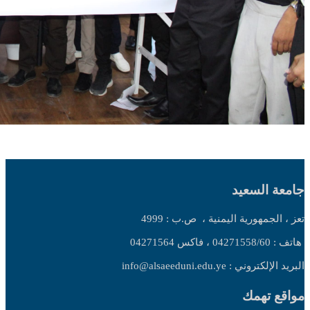
جامعة السعيد
تعز ، الجمهورية اليمنية ،
ص.ب : 4999
هاتف : 04271558/60 ، فاكس 04271564
البريد الإلكتروني : info@alsaeeduni.edu.ye
مواقع تهمك