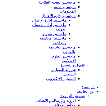
ماجستير التغذية العلاجية
ماجستير تقنية
المعلومات
ماجستير إدارة الأعمال
ماجستير ادارة الاعمال
ماجستير ادارة الاعمال
الدولية
ماجستير تسويق
ماجستير محاسبة
ومراجعه
ماجستير الشريعة
والقانون
ماجستير العلوم
الأسلامية
القبول والتسجيل
شروط القبول و
التسجيل
التسجيل الالكتروني
الرئيسية
عن الجامعة
نبذه عن الجامعة
الرؤية والرسالة و الاهداف
مجلس الأمناء