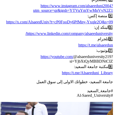
https://www.instagram.com/alsaeeduni2004?
utm_source=qr&igsh=YTVuYmYwMnVvN2Z1
4️⃣ منصة إكس:
https://x.com/AlsaeedUniv?t=cP0FooDy6PfMny-Yxqle2Q&s=09
5️⃣لينكد إن:
https://www.linkedin.com/company/alsaeeduniversity/
6️⃣تلجرام
https://t.me/alsaeedun
7️⃣يوتيوب:
https://youtube.com/
@alsaeeduniversity219?
si=YjbXtQyMBBDNtCIZ
8️⃣مكتبة جامعة السعيد:
https://t.me/Alsaeeduni_Library
جامعة السعيد- خطواتك الاولى إلى سوق العمل
#جامعة_السعيد
#Al-Saeed_University