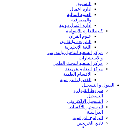
التسويق
اداره اعمال
العلوم المالية
والمصرفية
اداره اعمال دولية
كلية العلوم الإنسانية
علوم القرآن
الشريعة والقانون
اللغة الإنجليزية
مركز السعيد للتأهيل والتدريب
والاستشارات
مركز السعيد للبحث العلمي
مركز التعليم عن بعد
الأقسام العلمية
الفصول الدراسية
القبول و التسجيل
شروط القبول و
التسجيل
التسجيل الإلكتروني
الرسوم و الأقساط
الدراسية
البرامج الدراسية
نادي الخريجين