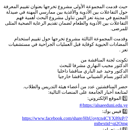
حيث قدمت المجموعة الأولى مشروع تخرجها بعنوان تقييم المعرفة
حول التفاعلات بين الأدوية والأغذية بين ممارسي المهنة في صيدلة
المجتمع في مدينة تعز اليمن تناول مشروع البحث أهمية فهم
التفاعلات بين الأدوية والطعام لضمان تقديم الرعاية الصحية المثلى
للمرضى.
وقدمت المجموعة الثالثة مشروع تخرجها حول تقييم استخدام
المضادات الحيوية كوقاية قبل العمليات الجراحية في مستشفيات
تعز .
تكونت لجنة المناقشة من
الدكتور مجيب النهاري مشرفا للبحث
الدكتور وحيد عبد الباري مناقشا داخليا
الدكتور بسام الشيباني مناقشا خارجيا
حضر المناقشتين عدد من أعضاء هيئة التدريس والطلاب.
لمتابعة أخبار الجامعة على المنصات التالية:
1️⃣ الموقع الإلكتروني:
https://alsaeeduni.edu.ye/#
2️⃣ فيس بوك:
https://www.facebook.com/share/HhUoytcn4CYX89zP/?
mibextid=qi2Omg
3️⃣ إنستجرام: