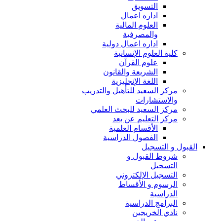
التسويق
اداره اعمال
العلوم المالية
والمصرفية
اداره اعمال دولية
كلية العلوم الإنسانية
علوم القرآن
الشريعة والقانون
اللغة الإنجليزية
مركز السعيد للتأهيل والتدريب
والاستشارات
مركز السعيد للبحث العلمي
مركز التعليم عن بعد
الأقسام العلمية
الفصول الدراسية
القبول و التسجيل
شروط القبول و
التسجيل
التسجيل الإلكتروني
الرسوم و الأقساط
الدراسية
البرامج الدراسية
نادي الخريجين