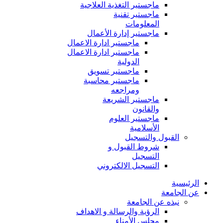
ماجستير التغذية العلاجية
ماجستير تقنية
المعلومات
ماجستير إدارة الأعمال
ماجستير ادارة الاعمال
ماجستير ادارة الاعمال
الدولية
ماجستير تسويق
ماجستير محاسبة
ومراجعه
ماجستير الشريعة
والقانون
ماجستير العلوم
الأسلامية
القبول والتسجيل
شروط القبول و
التسجيل
التسجيل الالكتروني
الرئيسية
عن الجامعة
نبذه عن الجامعة
الرؤية والرسالة و الاهداف
مجلس الأمناء