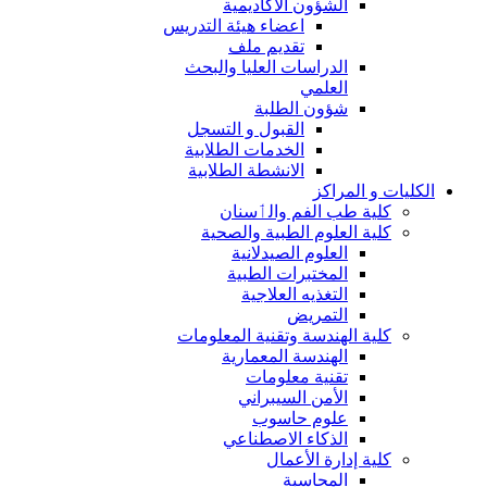
الشؤون الاكاديمية
اعضاء هيئة التدريس
تقديم ملف
الدراسات العليا والبحث
العلمي
شؤون الطلبة
القبول و التسجل
الخدمات الطلابية
الانشطة الطلابية
الكليات و المراكز
كلية طب الفم والٲسنان
كلية العلوم الطبية والصحية
العلوم الصيدلانية
المختبرات الطبية
التغذيه العلاجية
التمريض
كلية الهندسة وتقنية المعلومات
الهندسة المعمارية
تقنية معلومات
الأمن السيبراني
علوم حاسوب
الذكاء الاصطناعي
كلية إدارة الأعمال
المحاسبة