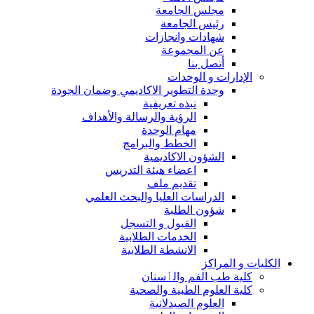
مجلس الجامعة
رئيس الجامعة
شهادات وانجازات
عن المجموعة
أتصل بنا
الإدارات و الوحدات
وحدة التطوير الاكاديمي وضمان الجودة
نبذه تعريفية
الرؤية والرسالة والأهداف
مهام الوحدة
الخطط والبرامج
الشؤون الاكاديمية
اعضاء هيئة التدريس
تقديم ملف
الدراسات العليا والبحث العلمي
شؤون الطلبة
القبول و التسجل
الخدمات الطلابية
الانشطة الطلابية
الكليات و المراكز
كلية طب الفم والٲسنان
كلية العلوم الطبية والصحية
العلوم الصيدلانية