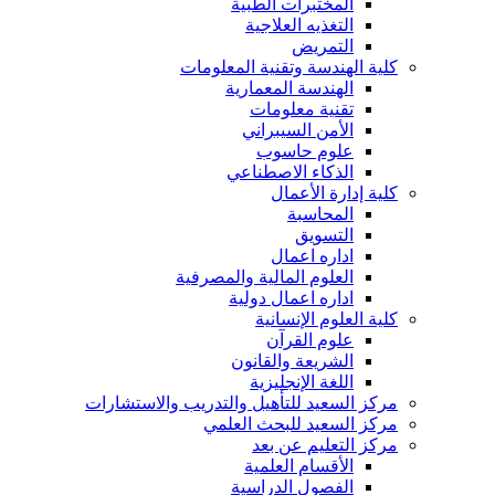
المختبرات الطبية
التغذيه العلاجية
التمريض
كلية الهندسة وتقنية المعلومات
الهندسة المعمارية
تقنية معلومات
الأمن السيبراني
علوم حاسوب
الذكاء الاصطناعي
كلية إدارة الأعمال
المحاسبة
التسويق
اداره اعمال
العلوم المالية والمصرفية
اداره اعمال دولية
كلية العلوم الإنسانية
علوم القرآن
الشريعة والقانون
اللغة الإنجليزية
مركز السعيد للتأهيل والتدريب والاستشارات
مركز السعيد للبحث العلمي
مركز التعليم عن بعد
الأقسام العلمية
الفصول الدراسية